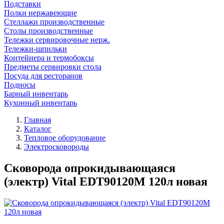
Подставки
Полки нержавеющие
Стеллажи производственные
Столы производственные
Тележки сервировочные нерж.
Тележки-шпильки
Контейнера и термобоксы
Предметы сервировки стола
Посуда для ресторанов
Подносы
Барный инвентарь
Кухонный инвентарь
Главная
Каталог
Тепловое оборудование
Электросковороды
Сковорода опрокидывающаяся
(электр) Vital EDT90120М 120л новая