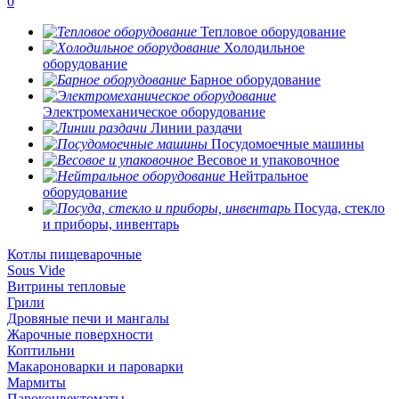
0
Тепловое оборудование
Холодильное
оборудование
Барное оборудование
Электромеханическое оборудование
Линии раздачи
Посудомоечные машины
Весовое и упаковочное
Нейтральное
оборудование
Посуда, стекло
и приборы, инвентарь
Котлы пищеварочные
Sous Vide
Витрины тепловые
Грили
Дровяные печи и мангалы
Жарочные поверхности
Коптильни
Макароноварки и пароварки
Мармиты
Пароконвектоматы