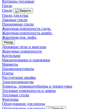
Витрины тепловые
Грили
Грили
Грили для куры
Лавовые грили
Прижимные грили
Жарочная поверхность гладк.
Жарочная поверхность комби.
Жарочная пов. рифл.
Назад
Дровяные печи и мангалы
Жарочные поверхности
Коптильни
Макароноварки и пароварки
Мармиты
Пароконвектоматы
Плиты
Расстоечные шкафы
Электросковороды
Термосы, термоконтейнеры и термосумки
Тепловые поверхности и лампы
Тепловые столы
Фритюры
Оборудование для пиццы
Оборудование для пиццы