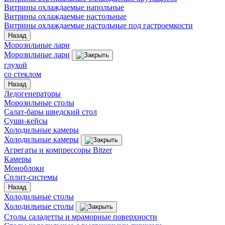
Витрины охлаждаемые напольные
Витрины охлаждаемые настольные
Витрины охлаждаемые настольные под гастроемкости
Назад
Морозильные лари
Морозильные лари
глухой
со стеклом
Назад
Ледогенераторы
Морозильные столы
Салат-бары шведский стол
Суши-кейсы
Холодильные камеры
Холодильные камеры
Агрегаты и компрессоры Bitzer
Камеры
Моноблоки
Сплит-системы
Назад
Холодильные столы
Холодильные столы
Столы саладетты и мраморные поверхности