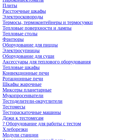
Плиты
Расстоечные шкафы
Электросковороды
Термосы, термоконтейнеры и термосумки
Тепловые поверхности и лампы
Тепловые столы
Фритюры
Оборудование для пиццы
Электросупницы
Оборудование для суши
Аксессуары для теплового оборудования
Тепловые шкафы
Конвекционные печи
Ротационные печи
Шкафы жарочные
Миксеры планетарные
Мукопросеиватели
Тестоделители-округлители
Тестомесы
Тестораскаточные машины
Дежи к тестомесам
? Оборудование для работы с тестом
Хлеборезки
Модули станции