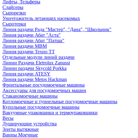
Лифты, Тельферы
Слайсеры
Сырорезки
Уничтожитель летающих насекомых
Сыротерки
Линия раздачи Рада "Мастер", "Дана", "Школьник"
Линия раздачи Абат "Аста"
Линия раздачи Абат "Патша"
Линия раздачи МВМ
Линия раздачи Техно ТТ
Отдельные модули линий раздачи
Линии Раздачи Eletrolux Zanussi
Линии раздачи Skycold Porkka
Линия раздачи ATESY
Линия раздачи Metos Hackman
Фронтальные посудомоечные машины
Аксессуары для посудомоечных машин
Стаканомоечные машины
Котломоечные и туннельные посудомоечные машины
Купольные посудомоечные машины
Вакуумные упаковщики и термоупаковщики
Весы
Душирующие устройства
Зонты вытяжные
Ванны Моечные