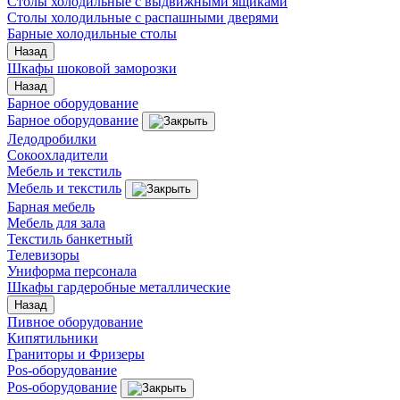
Столы холодильные с выдвижными ящиками
Столы холодильные с распашными дверями
Барные холодильные столы
Назад
Шкафы шоковой заморозки
Назад
Барное оборудование
Барное оборудование
Ледодробилки
Сокоохладители
Мебель и текстиль
Мебель и текстиль
Барная мебель
Мебель для зала
Текстиль банкетный
Телевизоры
Униформа персонала
Шкафы гардеробные металлические
Назад
Пивное оборудование
Кипятильники
Граниторы и Фризеры
Pos-оборудование
Pos-оборудование