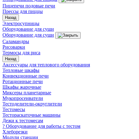
Пицепечи подовые печи
Прессы для пиццы
Назад
Электросупницы
Оборудование для суши
Оборудование для суши
Саламандры
Рисоварки
Термосы для риса
Назад
Аксессуары для теплового оборудования
Тепловые шкафы
Конвекционные печи
Ротационные печи
Шкафы жарочные
Миксеры планетарные
Мукопросеиватели
Тестоделители-округлители
Тестомесы
Тестораскаточные машины
Дежи к тестомесам
? Оборудование для работы с тестом
Хлеборезки
Модули станции