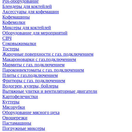
Pos-оборудование
Блендеры для коктейлей
Аксессуары для кофемашин
Кофемашины
Кофемолки
Миксеры для коктейлей
Оборудование для мероприятий
СВЧ
Соковыжималки
Тостеры
Жарочные поверхности с газ. подключением
Макароноварки с газ.подключением
Мармиты с газ. подключением
Пароконвектоматы с газ. подключением
Плиты с газ.подключением
Фритюры с газ. подключением
Водогреи, кулеры, бойлеры
Вытяжные улитки и вентиляторные двигатели
Картофелечистки
Куттеры
Мясорубки
Оборудование мясного цеха
Овощерезки
Пастамашины
Погружные миксеры