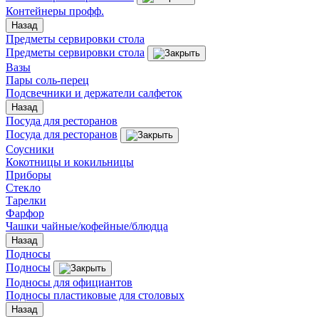
Контейнеры профф.
Назад
Предметы сервировки стола
Предметы сервировки стола
Вазы
Пары соль-перец
Подсвечники и держатели салфеток
Назад
Посуда для ресторанов
Посуда для ресторанов
Соусники
Кокотницы и кокильницы
Приборы
Стекло
Тарелки
Фарфор
Чашки чайные/кофейные/блюдца
Назад
Подносы
Подносы
Подносы для официантов
Подносы пластиковые для столовых
Назад