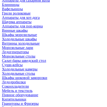
Аппараты для сахарной ваты
Блинницы
Вафельницы
Грили роликовые
Аппараты для хот-дога
Шаурма аппараты
Аппараты для поп-корна
Винные шкафы
Шкафы морозильные
Холодильные шкафы
Витрины холодильные
Морозильные лари
Ледогенераторы
Морозильные столы
Салат-бары шведский стол
Суши-кейсы
Холодильные камеры
Холодильные столы
Шкафы шоковой заморозки
Ледодробилки
Сокоохладители
Мебель и текстиль
Пивное оборудование
Кипятильники
Граниторы и Фризеры