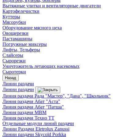
Водогреи, кулеры, бойлеры
Вытяжные улитки и вентиляторные двигатели
Картофелечистки
Куттеры
Мясорубки
Оборудование мясного цеха
Овощерезки
Пастамашины
Погружные миксеры
Лифты, Тельферы
Слайсеры
Сырорезки
Уничтожитель летающих насекомых
Сыротерки
Назад
Линии раздачи
Линии раздачи
Линия раздачи Рада "Мастер", "Дана", "Школьник"
Линия раздачи Абат "Аста"
Линия раздачи Абат "Патша"
Линия раздачи МВМ
Линия раздачи Техно ТТ
Отдельные модули линий раздачи
Линии Раздачи Eletrolux Zanussi
Линии раздачи Skycold Porkka