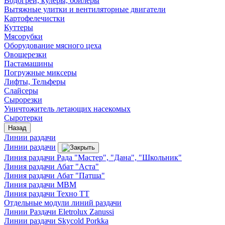
Водогреи, кулеры, бойлеры
Вытяжные улитки и вентиляторные двигатели
Картофелечистки
Куттеры
Мясорубки
Оборудование мясного цеха
Овощерезки
Пастамашины
Погружные миксеры
Лифты, Тельферы
Слайсеры
Сырорезки
Уничтожитель летающих насекомых
Сыротерки
Назад
Линии раздачи
Линии раздачи
Линия раздачи Рада "Мастер", "Дана", "Школьник"
Линия раздачи Абат "Аста"
Линия раздачи Абат "Патша"
Линия раздачи МВМ
Линия раздачи Техно ТТ
Отдельные модули линий раздачи
Линии Раздачи Eletrolux Zanussi
Линии раздачи Skycold Porkka