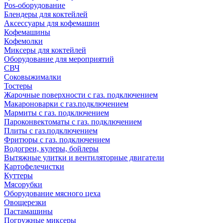
Pos-оборудование
Блендеры для коктейлей
Аксессуары для кофемашин
Кофемашины
Кофемолки
Миксеры для коктейлей
Оборудование для мероприятий
СВЧ
Соковыжималки
Тостеры
Жарочные поверхности с газ. подключением
Макароноварки с газ.подключением
Мармиты с газ. подключением
Пароконвектоматы с газ. подключением
Плиты с газ.подключением
Фритюры с газ. подключением
Водогреи, кулеры, бойлеры
Вытяжные улитки и вентиляторные двигатели
Картофелечистки
Куттеры
Мясорубки
Оборудование мясного цеха
Овощерезки
Пастамашины
Погружные миксеры