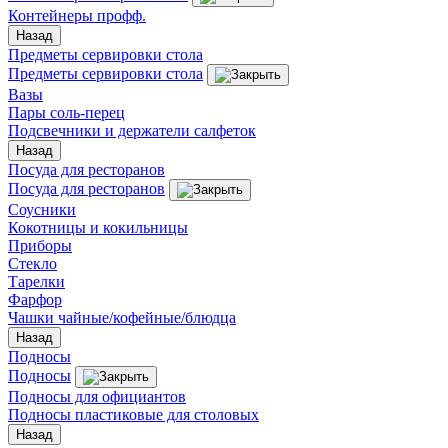
Контейнеры профф.
Назад
Предметы сервировки стола
Предметы сервировки стола
Вазы
Пары соль-перец
Подсвечники и держатели салфеток
Назад
Посуда для ресторанов
Посуда для ресторанов
Соусники
Кокотницы и кокильницы
Приборы
Стекло
Тарелки
Фарфор
Чашки чайные/кофейные/блюдца
Назад
Подносы
Подносы
Подносы для официантов
Подносы пластиковые для столовых
Назад