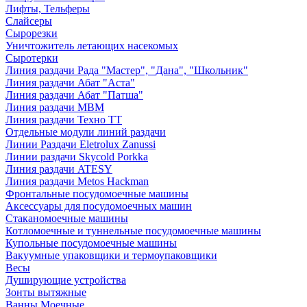
Лифты, Тельферы
Слайсеры
Сырорезки
Уничтожитель летающих насекомых
Сыротерки
Линия раздачи Рада "Мастер", "Дана", "Школьник"
Линия раздачи Абат "Аста"
Линия раздачи Абат "Патша"
Линия раздачи МВМ
Линия раздачи Техно ТТ
Отдельные модули линий раздачи
Линии Раздачи Eletrolux Zanussi
Линии раздачи Skycold Porkka
Линия раздачи ATESY
Линия раздачи Metos Hackman
Фронтальные посудомоечные машины
Аксессуары для посудомоечных машин
Стаканомоечные машины
Котломоечные и туннельные посудомоечные машины
Купольные посудомоечные машины
Вакуумные упаковщики и термоупаковщики
Весы
Душирующие устройства
Зонты вытяжные
Ванны Моечные