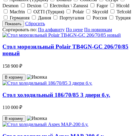
Desmon
Dexion
Electrolux \ Zanussi
Fagor
Hicold
Macfrin
OZTI (Турция)
Polair
Skycold
Tefcold
Германия
Дания
Португалия
Россия
Турция
Сбросить
Показать
Сортировать по:
По алфавиту
По цене
По новинкам
Стол морозильный Polair TB4GN-GC 206/70/85
новый
158 900 ₽
В корзину
Стол холодильный 186/70/85 3 двери б.у.
110 000 ₽
В корзину