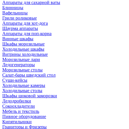
Аппараты для сахарной ваты
Блинницы
Вафельницы
Грили роликовые
Аппараты для хот-дога
Шаурма аппараты
Аппараты для поп-корна
Винные шкафы
Шкафы морозильные
Холодильные шкафы
Витрины холодильные
Морозильные лари
Ледогенераторы
Морозильные столы
Салат-бары шведский стол
Суши-кейсы
Холодильные камеры
Холодильные столы
Шкафы шоковой заморозки
Ледодробилки
Сокоохладители
Мебель и текстиль
Пивное оборудование
Кипятильники
Граниторы и Фризеры