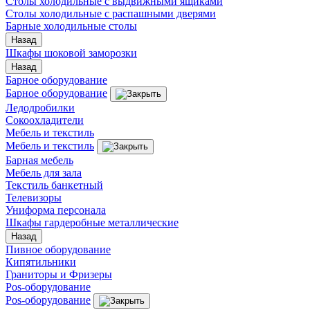
Столы холодильные с выдвижными ящиками
Столы холодильные с распашными дверями
Барные холодильные столы
Назад
Шкафы шоковой заморозки
Назад
Барное оборудование
Барное оборудование
Ледодробилки
Сокоохладители
Мебель и текстиль
Мебель и текстиль
Барная мебель
Мебель для зала
Текстиль банкетный
Телевизоры
Униформа персонала
Шкафы гардеробные металлические
Назад
Пивное оборудование
Кипятильники
Граниторы и Фризеры
Pos-оборудование
Pos-оборудование