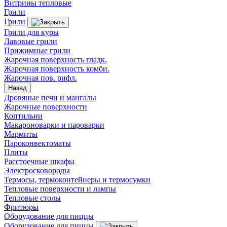
Витрины тепловые
Грили
Грили
Грили для куры
Лавовые грили
Прижимные грили
Жарочная поверхность гладк.
Жарочная поверхность комби.
Жарочная пов. рифл.
Назад
Дровяные печи и мангалы
Жарочные поверхности
Коптильни
Макароноварки и пароварки
Мармиты
Пароконвектоматы
Плиты
Расстоечные шкафы
Электросковороды
Термосы, термоконтейнеры и термосумки
Тепловые поверхности и лампы
Тепловые столы
Фритюры
Оборудование для пиццы
Оборудование для пиццы