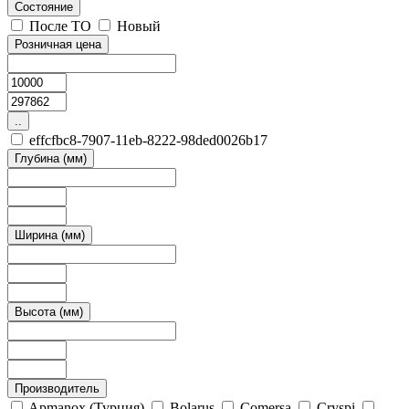
Состояние
После ТО
Новый
Розничная цена
..
effcfbc8-7907-11eb-8222-98ded0026b17
Глубина (мм)
Ширина (мм)
Высота (мм)
Производитель
Apmanox (Турция)
Bolarus
Comersa
Cryspi