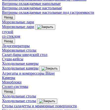
Витрины охлаждаемые напольные
Витрины охлаждаемые настольные
Витрины охлаждаемые настольные под гастроемкости
Назад
Морозильные лари
Морозильные лари
глухой
со стеклом
Назад
Ледогенераторы
Морозильные столы
Салат-бары шведский стол
Суши-кейсы
Холодильные камеры
Холодильные камеры
Агрегаты и компрессоры Bitzer
Камеры
Моноблоки
Сплит-системы
Назад
Холодильные столы
Холодильные столы
Столы саладетты и мраморные поверхности