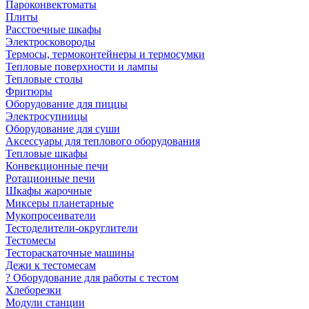
Пароконвектоматы
Плиты
Расстоечные шкафы
Электросковороды
Термосы, термоконтейнеры и термосумки
Тепловые поверхности и лампы
Тепловые столы
Фритюры
Оборудование для пиццы
Электросупницы
Оборудование для суши
Аксессуары для теплового оборудования
Тепловые шкафы
Конвекционные печи
Ротационные печи
Шкафы жарочные
Миксеры планетарные
Мукопросеиватели
Тестоделители-округлители
Тестомесы
Тестораскаточные машины
Дежи к тестомесам
? Оборудование для работы с тестом
Хлеборезки
Модули станции