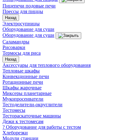
Пицепечи подовые печи
Прессы для пиццы
Назад
Электросупницы
Оборудование для суши
Оборудование для суши
Саламандры
Рисоварки
Термосы для риса
Назад
Аксессуары для теплового оборудования
Тепловые шкафы
Конвекционные печи
Ротационные печи
Шкафы жарочные
Миксеры планетарные
Мукопросеиватели
Тестоделители-округлители
Тестомесы
Тестораскаточные машины
Дежи к тестомесам
? Оборудование для работы с тестом
Хлеборезки
Модули станции