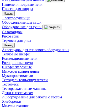
Пицепечи подовые печи
Прессы для пиццы
Назад
Электросупницы
Оборудование для суши
Оборудование для суши
Саламандры
Рисоварки
Термосы для риса
Назад
Аксессуары для теплового оборудования
Тепловые шкафы
Конвекционные печи
Ротационные печи
Шкафы жарочные
Миксеры планетарные
Мукопросеиватели
Тестоделители-округлители
Тестомесы
Тестораскаточные машины
Дежи к тестомесам
? Оборудование для работы с тестом
Хлеборезки
Модули станции