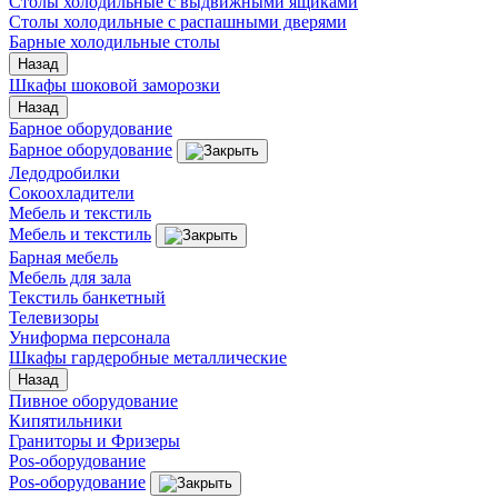
Столы холодильные с выдвижными ящиками
Столы холодильные с распашными дверями
Барные холодильные столы
Назад
Шкафы шоковой заморозки
Назад
Барное оборудование
Барное оборудование
Ледодробилки
Сокоохладители
Мебель и текстиль
Мебель и текстиль
Барная мебель
Мебель для зала
Текстиль банкетный
Телевизоры
Униформа персонала
Шкафы гардеробные металлические
Назад
Пивное оборудование
Кипятильники
Граниторы и Фризеры
Pos-оборудование
Pos-оборудование