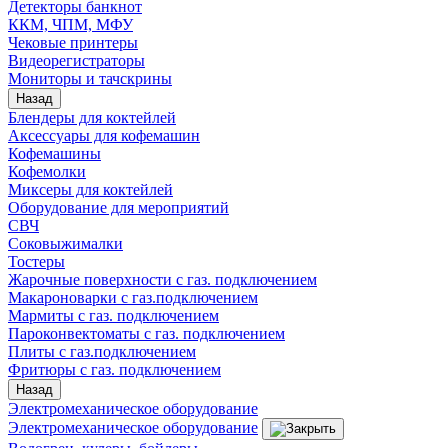
Детекторы банкнот
ККМ, ЧПМ, МФУ
Чековые принтеры
Видеорегистраторы
Мониторы и тачскрины
Назад
Блендеры для коктейлей
Аксессуары для кофемашин
Кофемашины
Кофемолки
Миксеры для коктейлей
Оборудование для мероприятий
СВЧ
Соковыжималки
Тостеры
Жарочные поверхности с газ. подключением
Макароноварки с газ.подключением
Мармиты с газ. подключением
Пароконвектоматы с газ. подключением
Плиты с газ.подключением
Фритюры с газ. подключением
Назад
Электромеханическое оборудование
Электромеханическое оборудование