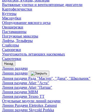
Водогреи, кулеры, бойлеры
Вытяжные улитки и вентиляторные двигатели
Картофелечистки
Куттеры
Мясорубки
Оборудование мясного цеха
Овощерезки
Пастамашины
Погружные миксеры
Лифты, Тельферы
Слайсеры
Сырорезки
Уничтожитель летающих насекомых
Сыротерки
Назад
Линии раздачи
Линии раздачи
Линия раздачи Рада "Мастер", "Дана", "Школьник"
Линия раздачи Абат "Аста"
Линия раздачи Абат "Патша"
Линия раздачи МВМ
Линия раздачи Техно ТТ
Отдельные модули линий раздачи
Линии Раздачи Eletrolux Zanussi
Линии раздачи Skycold Porkka