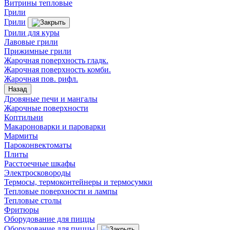
Витрины тепловые
Грили
Грили
Грили для куры
Лавовые грили
Прижимные грили
Жарочная поверхность гладк.
Жарочная поверхность комби.
Жарочная пов. рифл.
Назад
Дровяные печи и мангалы
Жарочные поверхности
Коптильни
Макароноварки и пароварки
Мармиты
Пароконвектоматы
Плиты
Расстоечные шкафы
Электросковороды
Термосы, термоконтейнеры и термосумки
Тепловые поверхности и лампы
Тепловые столы
Фритюры
Оборудование для пиццы
Оборудование для пиццы