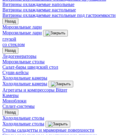
Витрины охлаждаемые напольные
Витрины охлаждаемые настольные
Витрины охлаждаемые настольные под гастроемкости
Назад
Морозильные лари
Морозильные лари
глухой
со стеклом
Назад
Ледогенераторы
Морозильные столы
Салат-бары шведский стол
Суши-кейсы
Холодильные камеры
Холодильные камеры
Агрегаты и компрессоры Bitzer
Камеры
Моноблоки
Сплит-системы
Назад
Холодильные столы
Холодильные столы
Столы саладетты и мраморные поверхности