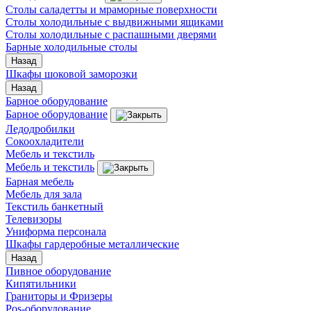
Столы саладетты и мраморные поверхности
Столы холодильные с выдвижными ящиками
Столы холодильные с распашными дверями
Барные холодильные столы
Назад
Шкафы шоковой заморозки
Назад
Барное оборудование
Барное оборудование
Ледодробилки
Сокоохладители
Мебель и текстиль
Мебель и текстиль
Барная мебель
Мебель для зала
Текстиль банкетный
Телевизоры
Униформа персонала
Шкафы гардеробные металлические
Назад
Пивное оборудование
Кипятильники
Граниторы и Фризеры
Pos-оборудование