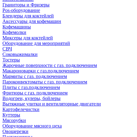
Граниторы и Фризеры
Pos-оборудование
Блендеры для коктейлей
Аксессуары для кофемашин
Кофемашины
Кофемолки
Миксеры для коктейлей
Оборудование для мероприятий
СВЧ
Соковыжималки
Тостеры
Жарочные поверхности с газ. подключением
Макароноварки с газ.подключением
Мармиты с газ. подключением
Пароконвектоматы с газ. подключением
Плиты с газ.подключением
Фритюры с газ. подключением
Водогреи, кулеры, бойлеры
Вытяжные улитки и вентиляторные двигатели
Картофелечистки
Куттеры
Мясорубки
Оборудование мясного цеха
Овощерезки
Пастамашины