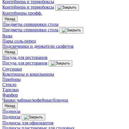
Контейнера и термобоксы
Контейнера и термобоксы
Контейнеры профф.
Назад
Предметы сервировки стола
Предметы сервировки стола
Вазы
Пары соль-перец
Подсвечники и держатели салфеток
Назад
Посуда для ресторанов
Посуда для ресторанов
Соусники
Кокотницы и кокильницы
Приборы
Стекло
Тарелки
Фарфор
Чашки чайные/кофейные/блюдца
Назад
Подносы
Подносы
Подносы для официантов
Подносы пластиковые для столовых