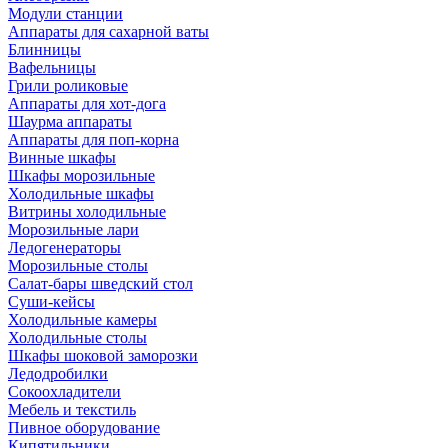
Модули станции
Аппараты для сахарной ваты
Блинницы
Вафельницы
Грили роликовые
Аппараты для хот-дога
Шаурма аппараты
Аппараты для поп-корна
Винные шкафы
Шкафы морозильные
Холодильные шкафы
Витрины холодильные
Морозильные лари
Ледогенераторы
Морозильные столы
Салат-бары шведский стол
Суши-кейсы
Холодильные камеры
Холодильные столы
Шкафы шоковой заморозки
Ледодробилки
Сокоохладители
Мебель и текстиль
Пивное оборудование
Кипятильники