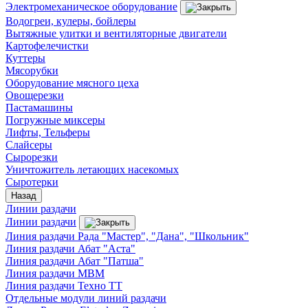
Электромеханическое оборудование
Водогреи, кулеры, бойлеры
Вытяжные улитки и вентиляторные двигатели
Картофелечистки
Куттеры
Мясорубки
Оборудование мясного цеха
Овощерезки
Пастамашины
Погружные миксеры
Лифты, Тельферы
Слайсеры
Сырорезки
Уничтожитель летающих насекомых
Сыротерки
Назад
Линии раздачи
Линии раздачи
Линия раздачи Рада "Мастер", "Дана", "Школьник"
Линия раздачи Абат "Аста"
Линия раздачи Абат "Патша"
Линия раздачи МВМ
Линия раздачи Техно ТТ
Отдельные модули линий раздачи