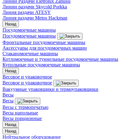
Линии Раздачи Eletrolux Zanussi
Линии раздачи Skycold Porkka
Линия раздачи ATESY
Линия раздачи Metos Hackman
Назад
Посудомоечные машины
Посудомоечные машины
Фронтальные посудомоечные машины
Аксессуары для посудомоечных машин
Стаканомоечные машины
Котломоечные и туннельные посудомоечные машины
Купольные посудомоечные машины
Назад
Весовое и упаковочное
Весовое и упаковочное
Вакуумные упаковщики и термоупаковщики
Весы
Весы
Весы с термопечатью
Весы напольные
Весы порционные
Назад
Назад
Нейтральное оборудование