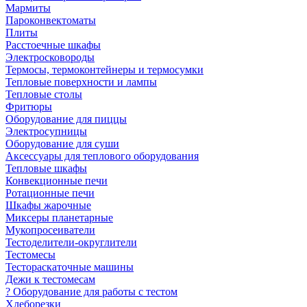
Мармиты
Пароконвектоматы
Плиты
Расстоечные шкафы
Электросковороды
Термосы, термоконтейнеры и термосумки
Тепловые поверхности и лампы
Тепловые столы
Фритюры
Оборудование для пиццы
Электросупницы
Оборудование для суши
Аксессуары для теплового оборудования
Тепловые шкафы
Конвекционные печи
Ротационные печи
Шкафы жарочные
Миксеры планетарные
Мукопросеиватели
Тестоделители-округлители
Тестомесы
Тестораскаточные машины
Дежи к тестомесам
? Оборудование для работы с тестом
Хлеборезки