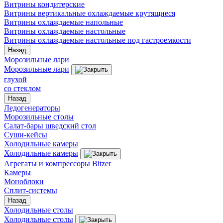
Витрины кондитерские
Витрины вертикальные охлаждаемые крутящиеся
Витрины охлаждаемые напольные
Витрины охлаждаемые настольные
Витрины охлаждаемые настольные под гастроемкости
Назад
Морозильные лари
Морозильные лари
глухой
со стеклом
Назад
Ледогенераторы
Морозильные столы
Салат-бары шведский стол
Суши-кейсы
Холодильные камеры
Холодильные камеры
Агрегаты и компрессоры Bitzer
Камеры
Моноблоки
Сплит-системы
Назад
Холодильные столы
Холодильные столы