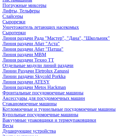
Погружные миксеры
Лифты, Тельферы
Слайсеры
Сырорезки
Уничтожитель летающих насекомых
Сыротерки
Линия раздачи Рада "Мастер", "Дана", "Школьник"
Линия раздачи Абат "Аста"
Линия раздачи Абат "Патша"
Линия раздачи МВМ
Линия раздачи Техно ТТ
Отдельные модули линий раздачи
Линии Раздачи Eletrolux Zanussi
Линии раздачи Skycold Porkka
Линия раздачи ATESY
Линия раздачи Metos Hackman
Фронтальные посудомоечные машины
Аксессуары для посудомоечных машин
Стаканомоечные машины
Котломоечные и туннельные посудомоечные машины
Купольные посудомоечные машины
Вакуумные упаковщики и термоупаковщики
Весы
Душирующие устройства