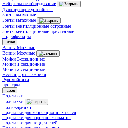
Нейтральное оборудование
Душирующие устройства
Зонты вытяжные
Зонты вытяжные
Зонты вентиляционные островные
Зонты вентиляционные пристенные
Гидрофильтры
Назад
Ванны Моечные
Ванны Моечные
Мойки 3-секционные
Мойки 1-секционные
Мойки 2-секционные
Нестандартные мойки
Рукомойники
проверка
Назад
Подставки
Подставки
Подтоварники
Подставки для конвекционных печей
Подставки для пароконвектоматов
Подставки для пицце-печей
Подставки для посуд. машин