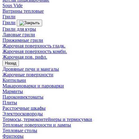
Sous Vide
Витрины тепловые
Грили
Грили
Грили для куры
Лавовые грили
Прижимные грили
Жарочная поверхность гладк.
Жарочная поверхность комби.
Жарочная пов. рифл.
Назад
Дровяные печи и мангалы
Жарочные поверхности
Коптильни
Макароноварки и пароварки
Мармиты
Пароконвектоматы
Плиты
Расстоечные шкафы
Электросковороды
Термосы, термоконтейнеры и термосумки
Тепловые поверхности и лампы
Тепловые столы
Фритюры