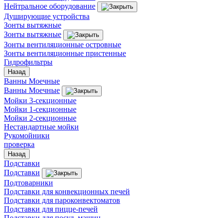
Нейтральное оборудование
Душирующие устройства
Зонты вытяжные
Зонты вытяжные
Зонты вентиляционные островные
Зонты вентиляционные пристенные
Гидрофильтры
Назад
Ванны Моечные
Ванны Моечные
Мойки 3-секционные
Мойки 1-секционные
Мойки 2-секционные
Нестандартные мойки
Рукомойники
проверка
Назад
Подставки
Подставки
Подтоварники
Подставки для конвекционных печей
Подставки для пароконвектоматов
Подставки для пицце-печей
Подставки для посуд. машин