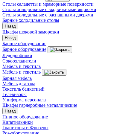
Столы саладетты и мраморные поверхности
Столы холодильные с выдвижными ящиками
Столы холодильные с распашными дверями
Барные холодильные столы
Назад
Шкафы шоковой заморозки
Назад
Барное оборудование
Барное оборудование
Ледодробилки
Сокоохладители
Мебель и текстиль
Мебель и текстиль
Барная мебель
Мебель для зала
Текстиль банкетный
Телевизоры
Униформа персонала
Шкафы гардеробные металлические
Назад
Пивное оборудование
Кипятильники
Граниторы и Фризеры
Pos-оборудование