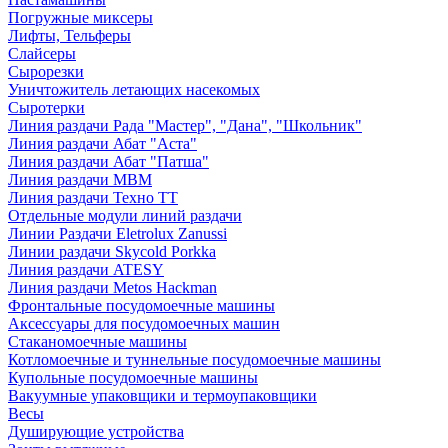
Погружные миксеры
Лифты, Тельферы
Слайсеры
Сырорезки
Уничтожитель летающих насекомых
Сыротерки
Линия раздачи Рада "Мастер", "Дана", "Школьник"
Линия раздачи Абат "Аста"
Линия раздачи Абат "Патша"
Линия раздачи МВМ
Линия раздачи Техно ТТ
Отдельные модули линий раздачи
Линии Раздачи Eletrolux Zanussi
Линии раздачи Skycold Porkka
Линия раздачи ATESY
Линия раздачи Metos Hackman
Фронтальные посудомоечные машины
Аксессуары для посудомоечных машин
Стаканомоечные машины
Котломоечные и туннельные посудомоечные машины
Купольные посудомоечные машины
Вакуумные упаковщики и термоупаковщики
Весы
Душирующие устройства