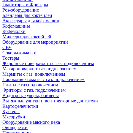
Граниторы и Фризеры
Pos-оборудование
Блендеры для коктейлей
Аксессуары для кофемашин
Кофемашины
Кофемолки
Миксеры для коктейлей
Оборудование для мероприятий
СВЧ
Соковыжималки
Тостеры
Жарочные поверхности с газ. подключением
Макароноварки с газ.подключением
Мармиты с газ. подключением
Пароконвектоматы с газ. подключением
Плиты с газ.подключением
Фритюры с газ. подключением
Водогреи, кулеры, бойлеры
Вытяжные улитки и вентиляторные двигатели
Картофелечистки
Куттеры
Мясорубки
Оборудование мясного цеха
Овощерезки
Пастамашины