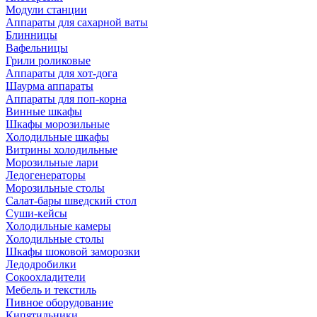
Модули станции
Аппараты для сахарной ваты
Блинницы
Вафельницы
Грили роликовые
Аппараты для хот-дога
Шаурма аппараты
Аппараты для поп-корна
Винные шкафы
Шкафы морозильные
Холодильные шкафы
Витрины холодильные
Морозильные лари
Ледогенераторы
Морозильные столы
Салат-бары шведский стол
Суши-кейсы
Холодильные камеры
Холодильные столы
Шкафы шоковой заморозки
Ледодробилки
Сокоохладители
Мебель и текстиль
Пивное оборудование
Кипятильники