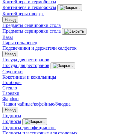
Контейнера и термобоксы
Контейнера и термобоксы
Контейнеры профф.
Назад
Предметы сервировки стола
Предметы сервировки стола
Вазы
Пары соль-перец
Подсвечники и держатели салфеток
Назад
Посуда для ресторанов
Посуда для ресторанов
Соусники
Кокотницы и кокильницы
Приборы
Стекло
Тарелки
Фарфор
Чашки чайные/кофейные/блюдца
Назад
Подносы
Подносы
Подносы для официантов
Подносы пластиковые для столовых