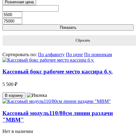
Розничная цена
Показать
Сбросить
Сортировать по:
По алфавиту
По цене
По новинкам
Кассовый бокс рабочее место кассира б.у.
5 500 ₽
В корзину
Кассовый модуль110/80см линии раздачи
"МВМ"
Нет в наличии