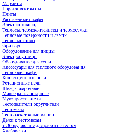
Мармиты
Пароконвектоматы
Плиты
Расстоечные шкафы
Электросковороды
Термосы, термоконтейнеры и термосумки
Тепловые поверхности и лампы
Тепловые столы
Фритюры
Оборудование для пиццы
Электросупницы
Оборудование для суши
Аксессуары для теплового оборудования
Тепловые шкафы
Конвекционные печи
Ротационные печи
Шкафы жарочные
Миксеры планетарные
Мукопросеиватели
Тестоделители-округлители
Тестомесы
Тестораскаточные машины
Дежи к тестомесам
? Оборудование для работы с тестом
Хлеборезки