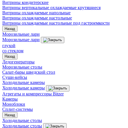
Витрины кондитерские
Витрины вертикальные охлаждаемые крутящиеся
Витрины охлаждаемые напольные
Витрины охлаждаемые настольные
Витрины охлаждаемые настольные под гастроемкости
Назад
Морозильные лари
Морозильные лари
глухой
со стеклом
Назад
Ледогенераторы
Морозильные столы
Салат-бары шведский стол
Суши-кейсы
Холодильные камеры
Холодильные камеры
Агрегаты и компрессоры Bitzer
Камеры
Моноблоки
Сплит-системы
Назад
Холодильные столы
Холодильные столы