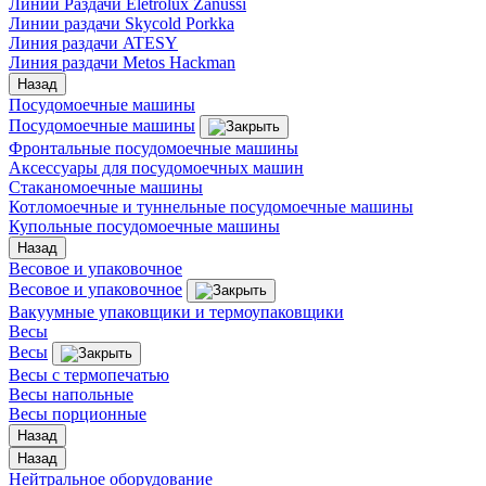
Линии Раздачи Eletrolux Zanussi
Линии раздачи Skycold Porkka
Линия раздачи ATESY
Линия раздачи Metos Hackman
Назад
Посудомоечные машины
Посудомоечные машины
Фронтальные посудомоечные машины
Аксессуары для посудомоечных машин
Стаканомоечные машины
Котломоечные и туннельные посудомоечные машины
Купольные посудомоечные машины
Назад
Весовое и упаковочное
Весовое и упаковочное
Вакуумные упаковщики и термоупаковщики
Весы
Весы
Весы с термопечатью
Весы напольные
Весы порционные
Назад
Назад
Нейтральное оборудование