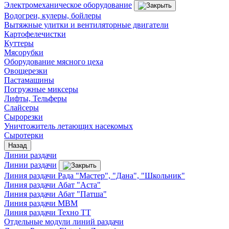
Электромеханическое оборудование
Водогреи, кулеры, бойлеры
Вытяжные улитки и вентиляторные двигатели
Картофелечистки
Куттеры
Мясорубки
Оборудование мясного цеха
Овощерезки
Пастамашины
Погружные миксеры
Лифты, Тельферы
Слайсеры
Сырорезки
Уничтожитель летающих насекомых
Сыротерки
Назад
Линии раздачи
Линии раздачи
Линия раздачи Рада "Мастер", "Дана", "Школьник"
Линия раздачи Абат "Аста"
Линия раздачи Абат "Патша"
Линия раздачи МВМ
Линия раздачи Техно ТТ
Отдельные модули линий раздачи