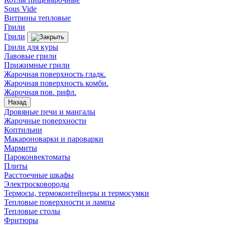
Sous Vide
Витрины тепловые
Грили
Грили
Грили для куры
Лавовые грили
Прижимные грили
Жарочная поверхность гладк.
Жарочная поверхность комби.
Жарочная пов. рифл.
Назад
Дровяные печи и мангалы
Жарочные поверхности
Коптильни
Макароноварки и пароварки
Мармиты
Пароконвектоматы
Плиты
Расстоечные шкафы
Электросковороды
Термосы, термоконтейнеры и термосумки
Тепловые поверхности и лампы
Тепловые столы
Фритюры