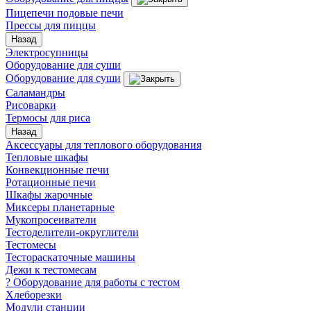
Пицепечи подовые печи
Прессы для пиццы
Назад
Электросупницы
Оборудование для суши
Оборудование для суши
Саламандры
Рисоварки
Термосы для риса
Назад
Аксессуары для теплового оборудования
Тепловые шкафы
Конвекционные печи
Ротационные печи
Шкафы жарочные
Миксеры планетарные
Мукопросеиватели
Тестоделители-округлители
Тестомесы
Тестораскаточные машины
Дежи к тестомесам
? Оборудование для работы с тестом
Хлеборезки
Модули станции