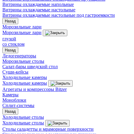
Витрины охлаждаемые напольные
Витрины охлаждаемые настольные
Витрины охлаждаемые настольные под гастроемкости
Назад
Морозильные лари
Морозильные лари
глухой
со стеклом
Назад
Ледогенераторы
Морозильные столы
Салат-бары шведский стол
Суши-кейсы
Холодильные камеры
Холодильные камеры
Агрегаты и компрессоры Bitzer
Камеры
Моноблоки
Сплит-системы
Назад
Холодильные столы
Холодильные столы
Столы саладетты и мраморные поверхности