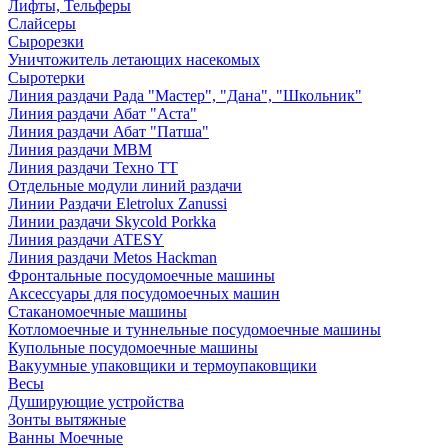
Лифты, Тельферы
Слайсеры
Сырорезки
Уничтожитель летающих насекомых
Сыротерки
Линия раздачи Рада "Мастер", "Дана", "Школьник"
Линия раздачи Абат "Аста"
Линия раздачи Абат "Патша"
Линия раздачи МВМ
Линия раздачи Техно ТТ
Отдельные модули линий раздачи
Линии Раздачи Eletrolux Zanussi
Линии раздачи Skycold Porkka
Линия раздачи ATESY
Линия раздачи Metos Hackman
Фронтальные посудомоечные машины
Аксессуары для посудомоечных машин
Стаканомоечные машины
Котломоечные и туннельные посудомоечные машины
Купольные посудомоечные машины
Вакуумные упаковщики и термоупаковщики
Весы
Душирующие устройства
Зонты вытяжные
Ванны Моечные