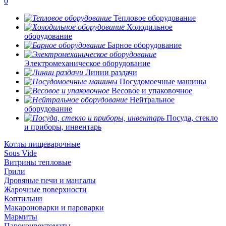
0
Тепловое оборудование
Холодильное
оборудование
Барное оборудование
Электромеханическое оборудование
Линии раздачи
Посудомоечные машины
Весовое и упаковочное
Нейтральное
оборудование
Посуда, стекло
и приборы, инвентарь
Котлы пищеварочные
Sous Vide
Витрины тепловые
Грили
Дровяные печи и мангалы
Жарочные поверхности
Коптильни
Макароноварки и пароварки
Мармиты
Пароконвектоматы