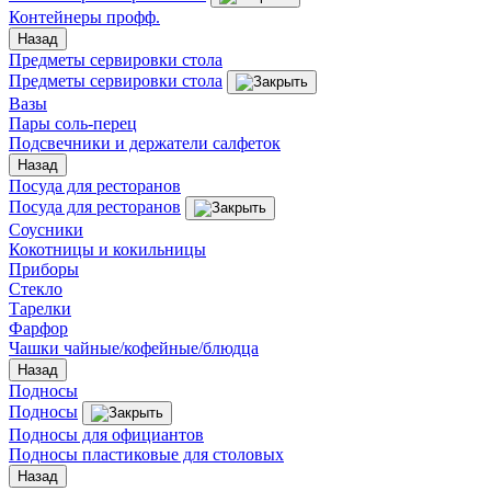
Контейнеры профф.
Назад
Предметы сервировки стола
Предметы сервировки стола
Вазы
Пары соль-перец
Подсвечники и держатели салфеток
Назад
Посуда для ресторанов
Посуда для ресторанов
Соусники
Кокотницы и кокильницы
Приборы
Стекло
Тарелки
Фарфор
Чашки чайные/кофейные/блюдца
Назад
Подносы
Подносы
Подносы для официантов
Подносы пластиковые для столовых
Назад