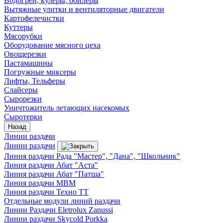
Водогреи, кулеры, бойлеры
Вытяжные улитки и вентиляторные двигатели
Картофелечистки
Куттеры
Мясорубки
Оборудование мясного цеха
Овощерезки
Пастамашины
Погружные миксеры
Лифты, Тельферы
Слайсеры
Сырорезки
Уничтожитель летающих насекомых
Сыротерки
Назад
Линии раздачи
Линии раздачи
Линия раздачи Рада "Мастер", "Дана", "Школьник"
Линия раздачи Абат "Аста"
Линия раздачи Абат "Патша"
Линия раздачи МВМ
Линия раздачи Техно ТТ
Отдельные модули линий раздачи
Линии Раздачи Eletrolux Zanussi
Линии раздачи Skycold Porkka