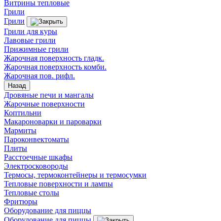
Витрины тепловые
Грили
Грили
Грили для куры
Лавовые грили
Прижимные грили
Жарочная поверхность гладк.
Жарочная поверхность комби.
Жарочная пов. рифл.
Назад
Дровяные печи и мангалы
Жарочные поверхности
Коптильни
Макароноварки и пароварки
Мармиты
Пароконвектоматы
Плиты
Расстоечные шкафы
Электросковороды
Термосы, термоконтейнеры и термосумки
Тепловые поверхности и лампы
Тепловые столы
Фритюры
Оборудование для пиццы
Оборудование для пиццы