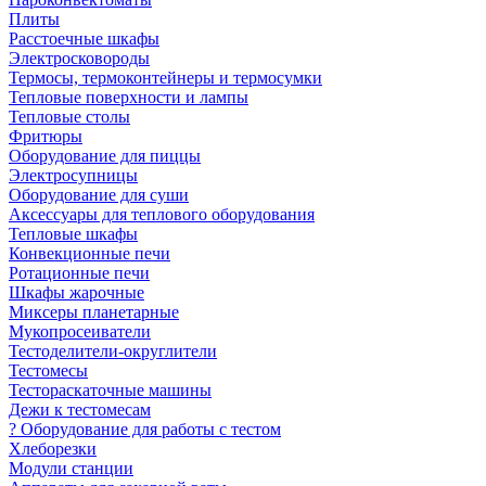
Плиты
Расстоечные шкафы
Электросковороды
Термосы, термоконтейнеры и термосумки
Тепловые поверхности и лампы
Тепловые столы
Фритюры
Оборудование для пиццы
Электросупницы
Оборудование для суши
Аксессуары для теплового оборудования
Тепловые шкафы
Конвекционные печи
Ротационные печи
Шкафы жарочные
Миксеры планетарные
Мукопросеиватели
Тестоделители-округлители
Тестомесы
Тестораскаточные машины
Дежи к тестомесам
? Оборудование для работы с тестом
Хлеборезки
Модули станции