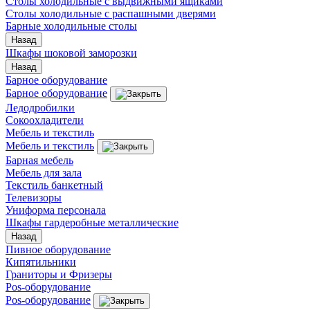
Столы холодильные с выдвижными ящиками
Столы холодильные с распашными дверями
Барные холодильные столы
Назад
Шкафы шоковой заморозки
Назад
Барное оборудование
Барное оборудование
Ледодробилки
Сокоохладители
Мебель и текстиль
Мебель и текстиль
Барная мебель
Мебель для зала
Текстиль банкетный
Телевизоры
Униформа персонала
Шкафы гардеробные металлические
Назад
Пивное оборудование
Кипятильники
Граниторы и Фризеры
Pos-оборудование
Pos-оборудование