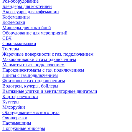
Pos-оборудование
Блендеры для коктейлей
Аксессуары для кофемашин
Кофемашины
Кофемолки
Миксеры для коктейлей
Оборудование для мероприятий
СВЧ
Соковыжималки
Тостеры
Жарочные поверхности с газ. подключением
Макароноварки с газ.подключением
Мармиты с газ. подключением
Пароконвектоматы с газ. подключением
Плиты с газ.подключением
Фритюры с газ. подключением
Водогреи, кулеры, бойлеры
Вытяжные улитки и вентиляторные двигатели
Картофелечистки
Куттеры
Мясорубки
Оборудование мясного цеха
Овощерезки
Пастамашины
Погружные миксеры