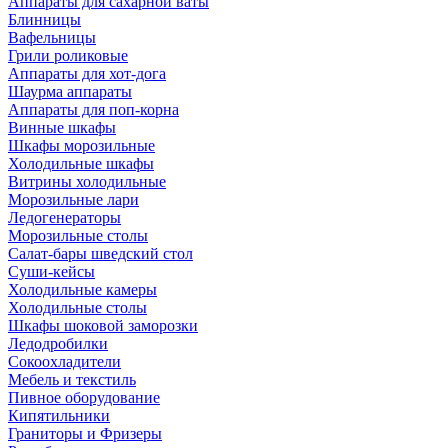
Аппараты для сахарной ваты
Блинницы
Вафельницы
Грили роликовые
Аппараты для хот-дога
Шаурма аппараты
Аппараты для поп-корна
Винные шкафы
Шкафы морозильные
Холодильные шкафы
Витрины холодильные
Морозильные лари
Ледогенераторы
Морозильные столы
Салат-бары шведский стол
Суши-кейсы
Холодильные камеры
Холодильные столы
Шкафы шоковой заморозки
Ледодробилки
Сокоохладители
Мебель и текстиль
Пивное оборудование
Кипятильники
Граниторы и Фризеры