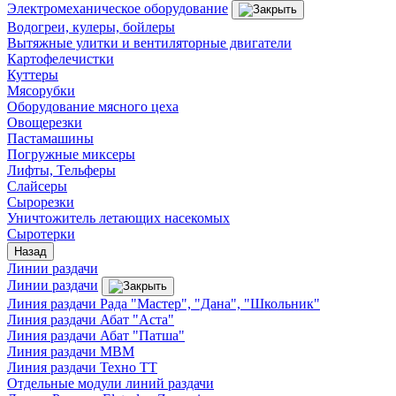
Электромеханическое оборудование
Водогреи, кулеры, бойлеры
Вытяжные улитки и вентиляторные двигатели
Картофелечистки
Куттеры
Мясорубки
Оборудование мясного цеха
Овощерезки
Пастамашины
Погружные миксеры
Лифты, Тельферы
Слайсеры
Сырорезки
Уничтожитель летающих насекомых
Сыротерки
Назад
Линии раздачи
Линии раздачи
Линия раздачи Рада "Мастер", "Дана", "Школьник"
Линия раздачи Абат "Аста"
Линия раздачи Абат "Патша"
Линия раздачи МВМ
Линия раздачи Техно ТТ
Отдельные модули линий раздачи