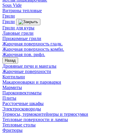
Sous Vide
Витрины тепловые
Грили
Грили
Грили для куры
Лавовые грили
Прижимные грили
Жарочная поверхность гладк.
Жарочная поверхность комби.
Жарочная пов. рифл.
Назад
Дровяные печи и мангалы
Жарочные поверхности
Коптильни
Макароноварки и пароварки
Мармиты
Пароконвектоматы
Плиты
Расстоечные шкафы
Электросковороды
Термосы, термоконтейнеры и термосумки
Тепловые поверхности и лампы
Тепловые столы
Фритюры