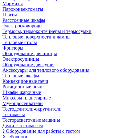
Мармиты
Пароконвектоматы
Плиты
Расстоечные шкафы
Электросковороды
Термосы, термоконтейнеры и термосумки
Тепловые поверхности и лампы
Тепловые столы
Фритюры
Оборудование для пиццы
Электросупницы
Оборудование для суши
Аксессуары для теплового оборудования
Тепловые шкафы
Конвекционные печи
Ротационные печи
Шкафы жарочные
Миксеры планетарные
Мукопросеиватели
Тестоделители-округлители
Тестомесы
Тестораскаточные машины
Дежи к тестомесам
? Оборудование для работы с тестом
Хлеборезки