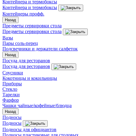
Контейнера и термобоксы
Контейнера и термобоксы
Контейнеры профф.
Назад
Предметы сервировки стола
Предметы сервировки стола
Вазы
Пары соль-перец
Подсвечники и держатели салфеток
Назад
Посуда для ресторанов
Посуда для ресторанов
Соусники
Кокотницы и кокильницы
Приборы
Стекло
Тарелки
Фарфор
Чашки чайные/кофейные/блюдца
Назад
Подносы
Подносы
Подносы для официантов
Подносы пластиковые для столовых