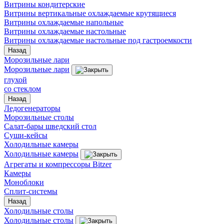
Витрины кондитерские
Витрины вертикальные охлаждаемые крутящиеся
Витрины охлаждаемые напольные
Витрины охлаждаемые настольные
Витрины охлаждаемые настольные под гастроемкости
Назад
Морозильные лари
Морозильные лари
глухой
со стеклом
Назад
Ледогенераторы
Морозильные столы
Салат-бары шведский стол
Суши-кейсы
Холодильные камеры
Холодильные камеры
Агрегаты и компрессоры Bitzer
Камеры
Моноблоки
Сплит-системы
Назад
Холодильные столы
Холодильные столы