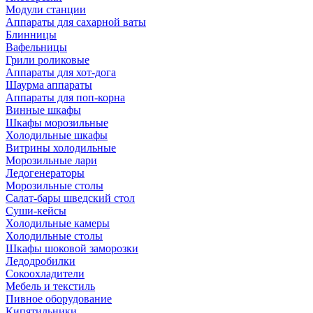
Модули станции
Аппараты для сахарной ваты
Блинницы
Вафельницы
Грили роликовые
Аппараты для хот-дога
Шаурма аппараты
Аппараты для поп-корна
Винные шкафы
Шкафы морозильные
Холодильные шкафы
Витрины холодильные
Морозильные лари
Ледогенераторы
Морозильные столы
Салат-бары шведский стол
Суши-кейсы
Холодильные камеры
Холодильные столы
Шкафы шоковой заморозки
Ледодробилки
Сокоохладители
Мебель и текстиль
Пивное оборудование
Кипятильники