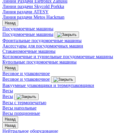
Линии Раздачи Eletrolux Zanussi
Линии раздачи Skycold Porkka
Линия раздачи ATESY
Линия раздачи Metos Hackman
Назад
Посудомоечные машины
Посудомоечные машины
Фронтальные посудомоечные машины
Аксессуары для посудомоечных машин
Стаканомоечные машины
Котломоечные и туннельные посудомоечные машины
Купольные посудомоечные машины
Назад
Весовое и упаковочное
Весовое и упаковочное
Вакуумные упаковщики и термоупаковщики
Весы
Весы
Весы с термопечатью
Весы напольные
Весы порционные
Назад
Назад
Нейтральное оборудование