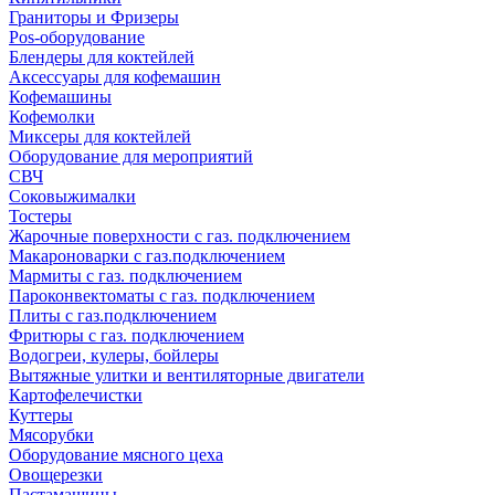
Граниторы и Фризеры
Pos-оборудование
Блендеры для коктейлей
Аксессуары для кофемашин
Кофемашины
Кофемолки
Миксеры для коктейлей
Оборудование для мероприятий
СВЧ
Соковыжималки
Тостеры
Жарочные поверхности с газ. подключением
Макароноварки с газ.подключением
Мармиты с газ. подключением
Пароконвектоматы с газ. подключением
Плиты с газ.подключением
Фритюры с газ. подключением
Водогреи, кулеры, бойлеры
Вытяжные улитки и вентиляторные двигатели
Картофелечистки
Куттеры
Мясорубки
Оборудование мясного цеха
Овощерезки
Пастамашины