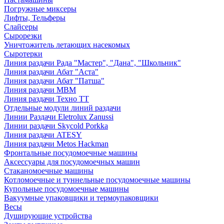
Погружные миксеры
Лифты, Тельферы
Слайсеры
Сырорезки
Уничтожитель летающих насекомых
Сыротерки
Линия раздачи Рада "Мастер", "Дана", "Школьник"
Линия раздачи Абат "Аста"
Линия раздачи Абат "Патша"
Линия раздачи МВМ
Линия раздачи Техно ТТ
Отдельные модули линий раздачи
Линии Раздачи Eletrolux Zanussi
Линии раздачи Skycold Porkka
Линия раздачи ATESY
Линия раздачи Metos Hackman
Фронтальные посудомоечные машины
Аксессуары для посудомоечных машин
Стаканомоечные машины
Котломоечные и туннельные посудомоечные машины
Купольные посудомоечные машины
Вакуумные упаковщики и термоупаковщики
Весы
Душирующие устройства