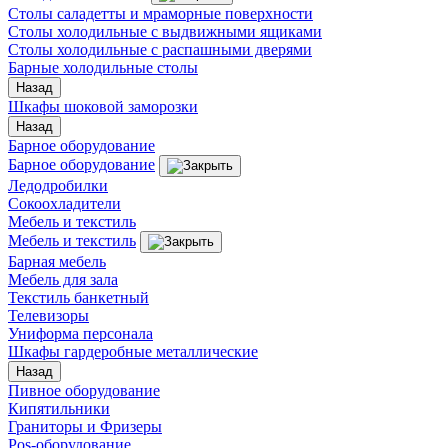
Столы саладетты и мраморные поверхности
Столы холодильные с выдвижными ящиками
Столы холодильные с распашными дверями
Барные холодильные столы
Назад
Шкафы шоковой заморозки
Назад
Барное оборудование
Барное оборудование
Ледодробилки
Сокоохладители
Мебель и текстиль
Мебель и текстиль
Барная мебель
Мебель для зала
Текстиль банкетный
Телевизоры
Униформа персонала
Шкафы гардеробные металлические
Назад
Пивное оборудование
Кипятильники
Граниторы и Фризеры
Pos-оборудование