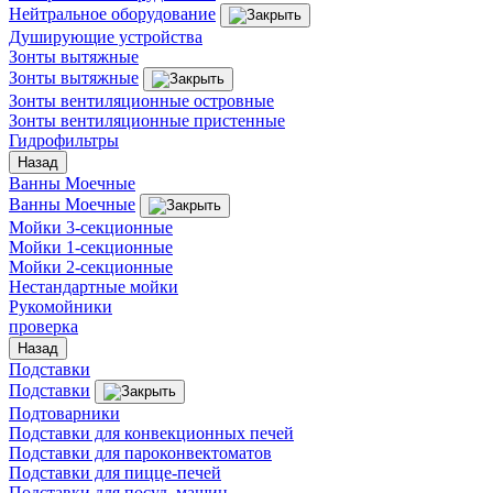
Нейтральное оборудование
Душирующие устройства
Зонты вытяжные
Зонты вытяжные
Зонты вентиляционные островные
Зонты вентиляционные пристенные
Гидрофильтры
Назад
Ванны Моечные
Ванны Моечные
Мойки 3-секционные
Мойки 1-секционные
Мойки 2-секционные
Нестандартные мойки
Рукомойники
проверка
Назад
Подставки
Подставки
Подтоварники
Подставки для конвекционных печей
Подставки для пароконвектоматов
Подставки для пицце-печей
Подставки для посуд. машин