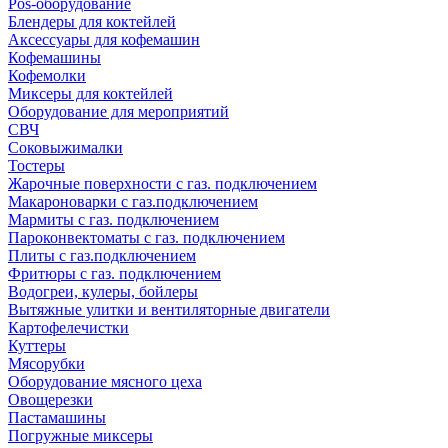
Pos-оборудование
Блендеры для коктейлей
Аксессуары для кофемашин
Кофемашины
Кофемолки
Миксеры для коктейлей
Оборудование для мероприятий
СВЧ
Соковыжималки
Тостеры
Жарочные поверхности с газ. подключением
Макароноварки с газ.подключением
Мармиты с газ. подключением
Пароконвектоматы с газ. подключением
Плиты с газ.подключением
Фритюры с газ. подключением
Водогреи, кулеры, бойлеры
Вытяжные улитки и вентиляторные двигатели
Картофелечистки
Куттеры
Мясорубки
Оборудование мясного цеха
Овощерезки
Пастамашины
Погружные миксеры