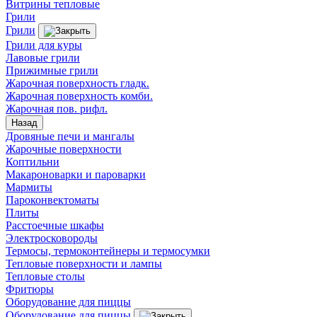
Витрины тепловые
Грили
Грили
Грили для куры
Лавовые грили
Прижимные грили
Жарочная поверхность гладк.
Жарочная поверхность комби.
Жарочная пов. рифл.
Назад
Дровяные печи и мангалы
Жарочные поверхности
Коптильни
Макароноварки и пароварки
Мармиты
Пароконвектоматы
Плиты
Расстоечные шкафы
Электросковороды
Термосы, термоконтейнеры и термосумки
Тепловые поверхности и лампы
Тепловые столы
Фритюры
Оборудование для пиццы
Оборудование для пиццы