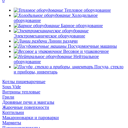
0
Тепловое оборудование
Холодильное
оборудование
Барное оборудование
Электромеханическое оборудование
Линии раздачи
Посудомоечные машины
Весовое и упаковочное
Нейтральное
оборудование
Посуда, стекло
и приборы, инвентарь
Котлы пищеварочные
Sous Vide
Витрины тепловые
Грили
Дровяные печи и мангалы
Жарочные поверхности
Коптильни
Макароноварки и пароварки
Мармиты
Пароконвектоматы