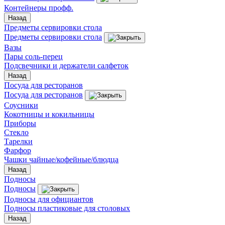
Контейнеры профф.
Назад
Предметы сервировки стола
Предметы сервировки стола
Вазы
Пары соль-перец
Подсвечники и держатели салфеток
Назад
Посуда для ресторанов
Посуда для ресторанов
Соусники
Кокотницы и кокильницы
Приборы
Стекло
Тарелки
Фарфор
Чашки чайные/кофейные/блюдца
Назад
Подносы
Подносы
Подносы для официантов
Подносы пластиковые для столовых
Назад