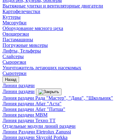
Водогреи, кулеры, бойлеры
Вытяжные улитки и вентиляторные двигатели
Картофелечистки
Куттеры
Мясорубки
Оборудование мясного цеха
Овощерезки
Пастамашины
Погружные миксеры
Лифты, Тельферы
Слайсеры
Сырорезки
Уничтожитель летающих насекомых
Сыротерки
Назад
Линии раздачи
Линии раздачи
Линия раздачи Рада "Мастер", "Дана", "Школьник"
Линия раздачи Абат "Аста"
Линия раздачи Абат "Патша"
Линия раздачи МВМ
Линия раздачи Техно ТТ
Отдельные модули линий раздачи
Линии Раздачи Eletrolux Zanussi
Линии раздачи Skycold Porkka