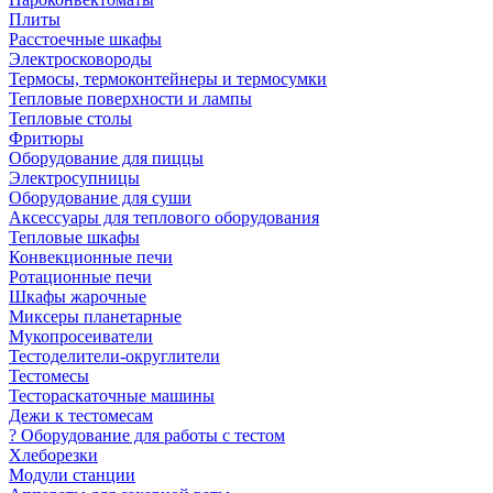
Плиты
Расстоечные шкафы
Электросковороды
Термосы, термоконтейнеры и термосумки
Тепловые поверхности и лампы
Тепловые столы
Фритюры
Оборудование для пиццы
Электросупницы
Оборудование для суши
Аксессуары для теплового оборудования
Тепловые шкафы
Конвекционные печи
Ротационные печи
Шкафы жарочные
Миксеры планетарные
Мукопросеиватели
Тестоделители-округлители
Тестомесы
Тестораскаточные машины
Дежи к тестомесам
? Оборудование для работы с тестом
Хлеборезки
Модули станции