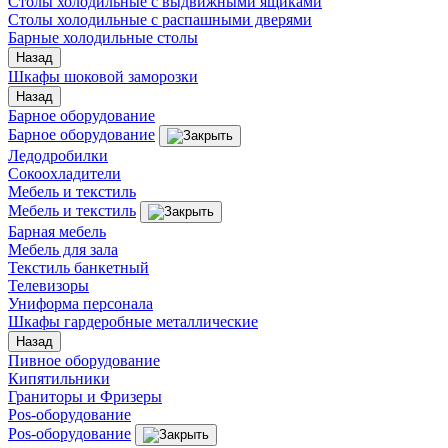
Столы холодильные с выдвижными ящиками
Столы холодильные с распашными дверями
Барные холодильные столы
Назад
Шкафы шоковой заморозки
Назад
Барное оборудование
Барное оборудование
Ледодробилки
Сокоохладители
Мебель и текстиль
Мебель и текстиль
Барная мебель
Мебель для зала
Текстиль банкетный
Телевизоры
Униформа персонала
Шкафы гардеробные металлические
Назад
Пивное оборудование
Кипятильники
Граниторы и Фризеры
Pos-оборудование
Pos-оборудование