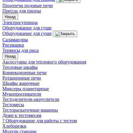
Пицепечи подовые печи
Прессы для пиццы
Назад
Электросупницы
Оборудование для суши
Оборудование для суши
Саламандры
Рисоварки
Термосы для риса
Назад
Аксессуары для теплового оборудования
Тепловые шкафы
Конвекционные печи
Ротационные печи
Шкафы жарочные
Миксеры планетарные
Мукопросеиватели
Тестоделители-округлители
Тестомесы
Тестораскаточные машины
Дежи к тестомесам
? Оборудование для работы с тестом
Хлеборезки
Модули станции