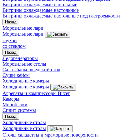
Витрины охлаждаемые напольные
Витрины охлаждаемые настольные
Витрины охлаждаемые настольные под гастроемкости
Назад
Морозильные лари
Морозильные лари
глухой
со стеклом
Назад
Ледогенераторы
Морозильные столы
Салат-бары шведский стол
Суши-кейсы
Холодильные камеры
Холодильные камеры
Агрегаты и компрессоры Bitzer
Камеры
Моноблоки
Сплит-системы
Назад
Холодильные столы
Холодильные столы
Столы саладетты и мраморные поверхности