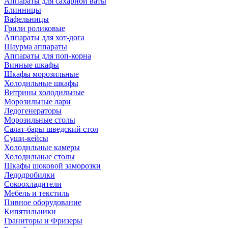
Аппараты для сахарной ваты
Блинницы
Вафельницы
Грили роликовые
Аппараты для хот-дога
Шаурма аппараты
Аппараты для поп-корна
Винные шкафы
Шкафы морозильные
Холодильные шкафы
Витрины холодильные
Морозильные лари
Ледогенераторы
Морозильные столы
Салат-бары шведский стол
Суши-кейсы
Холодильные камеры
Холодильные столы
Шкафы шоковой заморозки
Ледодробилки
Сокоохладители
Мебель и текстиль
Пивное оборудование
Кипятильники
Граниторы и Фризеры