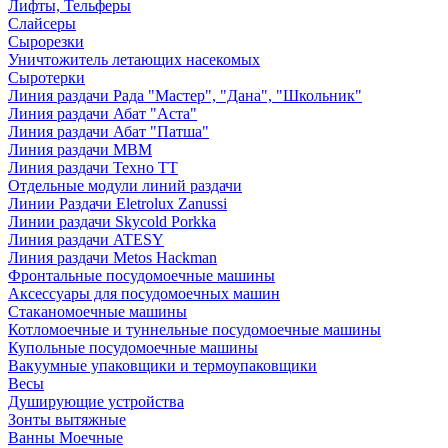
Лифты, Тельферы
Слайсеры
Сырорезки
Уничтожитель летающих насекомых
Сыротерки
Линия раздачи Рада "Мастер", "Дана", "Школьник"
Линия раздачи Абат "Аста"
Линия раздачи Абат "Патша"
Линия раздачи МВМ
Линия раздачи Техно ТТ
Отдельные модули линий раздачи
Линии Раздачи Eletrolux Zanussi
Линии раздачи Skycold Porkka
Линия раздачи ATESY
Линия раздачи Metos Hackman
Фронтальные посудомоечные машины
Аксессуары для посудомоечных машин
Стаканомоечные машины
Котломоечные и туннельные посудомоечные машины
Купольные посудомоечные машины
Вакуумные упаковщики и термоупаковщики
Весы
Душирующие устройства
Зонты вытяжные
Ванны Моечные