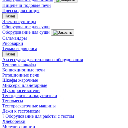
Пицепечи подовые печи
Прессы для пиццы
Назад
Электросупницы
Оборудование для суши
Оборудование для суши
Саламандры
Рисоварки
Термосы для риса
Назад
Аксессуары для теплового оборудования
Тепловые шкафы
Конвекционные печи
Ротационные печи
Шкафы жарочные
Миксеры планетарные
Мукопросеиватели
Тестоделители-округлители
Тестомесы
Тестораскаточные машины
Дежи к тестомесам
? Оборудование для работы с тестом
Хлеборезки
Модули станции