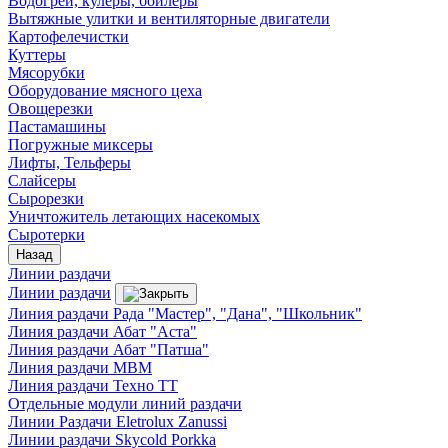
Водогреи, кулеры, бойлеры
Вытяжные улитки и вентиляторные двигатели
Картофелечистки
Куттеры
Мясорубки
Оборудование мясного цеха
Овощерезки
Пастамашины
Погружные миксеры
Лифты, Тельферы
Слайсеры
Сырорезки
Уничтожитель летающих насекомых
Сыротерки
Назад
Линии раздачи
Линии раздачи
Линия раздачи Рада "Мастер", "Дана", "Школьник"
Линия раздачи Абат "Аста"
Линия раздачи Абат "Патша"
Линия раздачи МВМ
Линия раздачи Техно ТТ
Отдельные модули линий раздачи
Линии Раздачи Eletrolux Zanussi
Линии раздачи Skycold Porkka