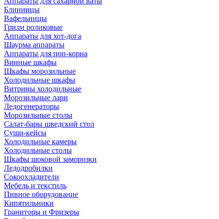
Аппараты для сахарной ваты
Блинницы
Вафельницы
Грили роликовые
Аппараты для хот-дога
Шаурма аппараты
Аппараты для поп-корна
Винные шкафы
Шкафы морозильные
Холодильные шкафы
Витрины холодильные
Морозильные лари
Ледогенераторы
Морозильные столы
Салат-бары шведский стол
Суши-кейсы
Холодильные камеры
Холодильные столы
Шкафы шоковой заморозки
Ледодробилки
Сокоохладители
Мебель и текстиль
Пивное оборудование
Кипятильники
Граниторы и Фризеры