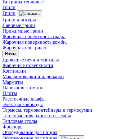
Витрины тепловые
Грили
Грили
Грили для куры
Лавовые грили
Прижимные грили
Жарочная поверхность гладк.
Жарочная поверхность комби.
Жарочная пов. рифл.
Назад
Дровяные печи и мангалы
Жарочные поверхности
Коптильни
Макароноварки и пароварки
Мармиты
Пароконвектоматы
Плиты
Расстоечные шкафы
Электросковороды
Термосы, термоконтейнеры и термосумки
Тепловые поверхности и лампы
Тепловые столы
Фритюры
Оборудование для пиццы
Оборудование для пиццы