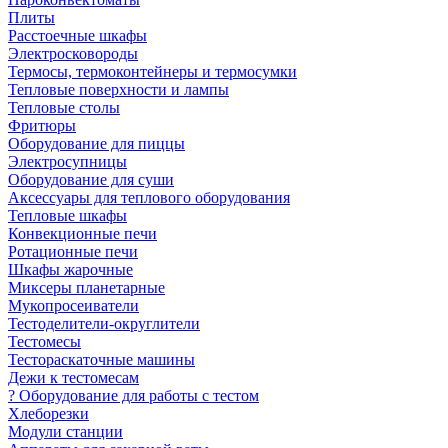
Плиты
Расстоечные шкафы
Электросковороды
Термосы, термоконтейнеры и термосумки
Тепловые поверхности и лампы
Тепловые столы
Фритюры
Оборудование для пиццы
Электросупницы
Оборудование для суши
Аксессуары для теплового оборудования
Тепловые шкафы
Конвекционные печи
Ротационные печи
Шкафы жарочные
Миксеры планетарные
Мукопросеиватели
Тестоделители-округлители
Тестомесы
Тестораскаточные машины
Дежи к тестомесам
? Оборудование для работы с тестом
Хлеборезки
Модули станции