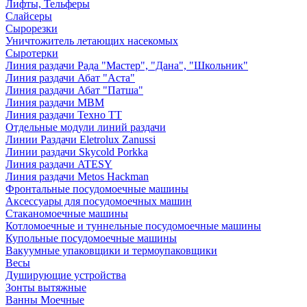
Лифты, Тельферы
Слайсеры
Сырорезки
Уничтожитель летающих насекомых
Сыротерки
Линия раздачи Рада "Мастер", "Дана", "Школьник"
Линия раздачи Абат "Аста"
Линия раздачи Абат "Патша"
Линия раздачи МВМ
Линия раздачи Техно ТТ
Отдельные модули линий раздачи
Линии Раздачи Eletrolux Zanussi
Линии раздачи Skycold Porkka
Линия раздачи ATESY
Линия раздачи Metos Hackman
Фронтальные посудомоечные машины
Аксессуары для посудомоечных машин
Стаканомоечные машины
Котломоечные и туннельные посудомоечные машины
Купольные посудомоечные машины
Вакуумные упаковщики и термоупаковщики
Весы
Душирующие устройства
Зонты вытяжные
Ванны Моечные