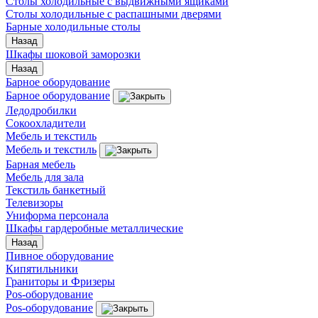
Столы холодильные с выдвижными ящиками
Столы холодильные с распашными дверями
Барные холодильные столы
Назад
Шкафы шоковой заморозки
Назад
Барное оборудование
Барное оборудование
Ледодробилки
Сокоохладители
Мебель и текстиль
Мебель и текстиль
Барная мебель
Мебель для зала
Текстиль банкетный
Телевизоры
Униформа персонала
Шкафы гардеробные металлические
Назад
Пивное оборудование
Кипятильники
Граниторы и Фризеры
Pos-оборудование
Pos-оборудование