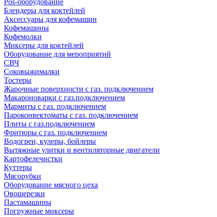
Pos-оборудование
Блендеры для коктейлей
Аксессуары для кофемашин
Кофемашины
Кофемолки
Миксеры для коктейлей
Оборудование для мероприятий
СВЧ
Соковыжималки
Тостеры
Жарочные поверхности с газ. подключением
Макароноварки с газ.подключением
Мармиты с газ. подключением
Пароконвектоматы с газ. подключением
Плиты с газ.подключением
Фритюры с газ. подключением
Водогреи, кулеры, бойлеры
Вытяжные улитки и вентиляторные двигатели
Картофелечистки
Куттеры
Мясорубки
Оборудование мясного цеха
Овощерезки
Пастамашины
Погружные миксеры