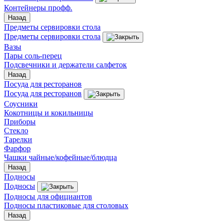
Контейнеры профф.
Назад
Предметы сервировки стола
Предметы сервировки стола
Вазы
Пары соль-перец
Подсвечники и держатели салфеток
Назад
Посуда для ресторанов
Посуда для ресторанов
Соусники
Кокотницы и кокильницы
Приборы
Стекло
Тарелки
Фарфор
Чашки чайные/кофейные/блюдца
Назад
Подносы
Подносы
Подносы для официантов
Подносы пластиковые для столовых
Назад