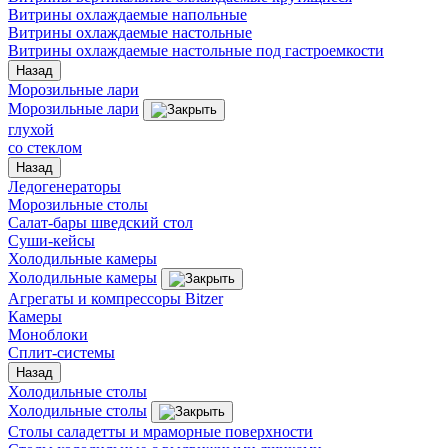
Витрины охлаждаемые напольные
Витрины охлаждаемые настольные
Витрины охлаждаемые настольные под гастроемкости
Назад
Морозильные лари
Морозильные лари
глухой
со стеклом
Назад
Ледогенераторы
Морозильные столы
Салат-бары шведский стол
Суши-кейсы
Холодильные камеры
Холодильные камеры
Агрегаты и компрессоры Bitzer
Камеры
Моноблоки
Сплит-системы
Назад
Холодильные столы
Холодильные столы
Столы саладетты и мраморные поверхности