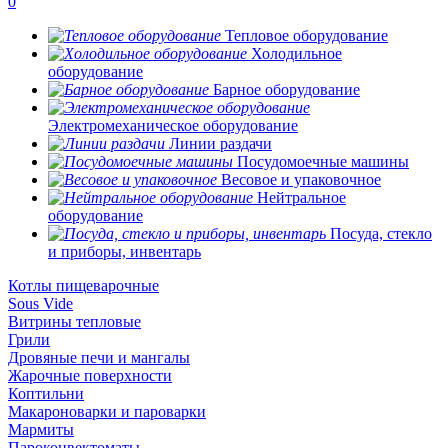
0
Тепловое оборудование
Холодильное
оборудование
Барное оборудование
Электромеханическое оборудование
Линии раздачи
Посудомоечные машины
Весовое и упаковочное
Нейтральное
оборудование
Посуда, стекло
и приборы, инвентарь
Котлы пищеварочные
Sous Vide
Витрины тепловые
Грили
Дровяные печи и мангалы
Жарочные поверхности
Коптильни
Макароноварки и пароварки
Мармиты
Пароконвектоматы