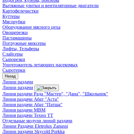
Водогреи, кулеры, бойлеры
Вытяжные улитки и вентиляторные двигатели
Картофелечистки
Куттеры
Мясорубки
Оборудование мясного цеха
Овощерезки
Пастамашины
Погружные миксеры
Лифты, Тельферы
Слайсеры
Сырорезки
Уничтожитель летающих насекомых
Сыротерки
Назад
Линии раздачи
Линии раздачи
Линия раздачи Рада "Мастер", "Дана", "Школьник"
Линия раздачи Абат "Аста"
Линия раздачи Абат "Патша"
Линия раздачи МВМ
Линия раздачи Техно ТТ
Отдельные модули линий раздачи
Линии Раздачи Eletrolux Zanussi
Линии раздачи Skycold Porkka