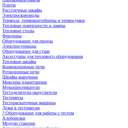
Плиты
Расстоечные шкафы
Электросковороды
Термосы, термоконтейнеры и термосумки
Тепловые поверхности и лампы
Тепловые столы
Фритюры
Оборудование для пиццы
Электросупницы
Оборудование для суши
Аксессуары для теплового оборудования
Тепловые шкафы
Конвекционные печи
Ротационные печи
Шкафы жарочные
Миксеры планетарные
Мукопросеиватели
Тестоделители-округлители
Тестомесы
Тестораскаточные машины
Дежи к тестомесам
? Оборудование для работы с тестом
Хлеборезки
Модули станции