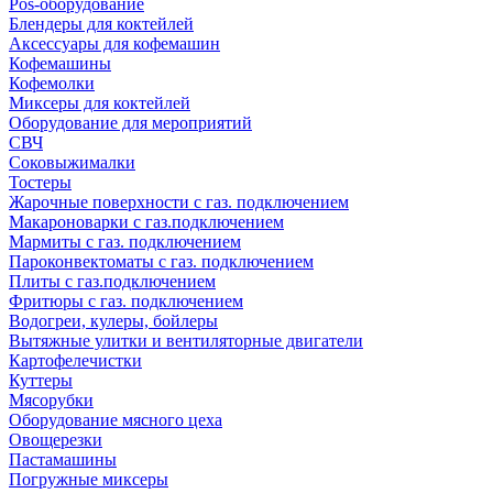
Pos-оборудование
Блендеры для коктейлей
Аксессуары для кофемашин
Кофемашины
Кофемолки
Миксеры для коктейлей
Оборудование для мероприятий
СВЧ
Соковыжималки
Тостеры
Жарочные поверхности с газ. подключением
Макароноварки с газ.подключением
Мармиты с газ. подключением
Пароконвектоматы с газ. подключением
Плиты с газ.подключением
Фритюры с газ. подключением
Водогреи, кулеры, бойлеры
Вытяжные улитки и вентиляторные двигатели
Картофелечистки
Куттеры
Мясорубки
Оборудование мясного цеха
Овощерезки
Пастамашины
Погружные миксеры