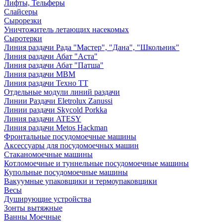
Лифты, Тельферы
Слайсеры
Сырорезки
Уничтожитель летающих насекомых
Сыротерки
Линия раздачи Рада "Мастер", "Дана", "Школьник"
Линия раздачи Абат "Аста"
Линия раздачи Абат "Патша"
Линия раздачи МВМ
Линия раздачи Техно ТТ
Отдельные модули линий раздачи
Линии Раздачи Eletrolux Zanussi
Линии раздачи Skycold Porkka
Линия раздачи ATESY
Линия раздачи Metos Hackman
Фронтальные посудомоечные машины
Аксессуары для посудомоечных машин
Стаканомоечные машины
Котломоечные и туннельные посудомоечные машины
Купольные посудомоечные машины
Вакуумные упаковщики и термоупаковщики
Весы
Душирующие устройства
Зонты вытяжные
Ванны Моечные