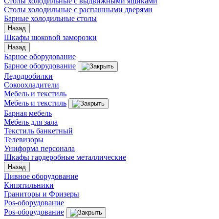
Столы холодильные с выдвижными ящиками
Столы холодильные с распашными дверями
Барные холодильные столы
Назад
Шкафы шоковой заморозки
Назад
Барное оборудование
Барное оборудование
Ледодробилки
Сокоохладители
Мебель и текстиль
Мебель и текстиль
Барная мебель
Мебель для зала
Текстиль банкетный
Телевизоры
Униформа персонала
Шкафы гардеробные металлические
Назад
Пивное оборудование
Кипятильники
Граниторы и Фризеры
Pos-оборудование
Pos-оборудование