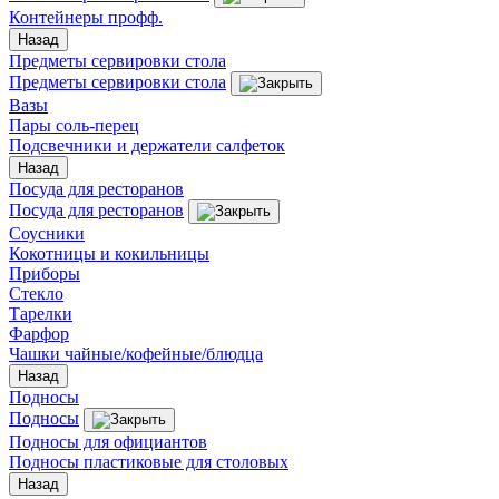
Контейнеры профф.
Назад
Предметы сервировки стола
Предметы сервировки стола
Вазы
Пары соль-перец
Подсвечники и держатели салфеток
Назад
Посуда для ресторанов
Посуда для ресторанов
Соусники
Кокотницы и кокильницы
Приборы
Стекло
Тарелки
Фарфор
Чашки чайные/кофейные/блюдца
Назад
Подносы
Подносы
Подносы для официантов
Подносы пластиковые для столовых
Назад