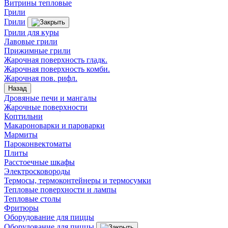
Витрины тепловые
Грили
Грили
Грили для куры
Лавовые грили
Прижимные грили
Жарочная поверхность гладк.
Жарочная поверхность комби.
Жарочная пов. рифл.
Назад
Дровяные печи и мангалы
Жарочные поверхности
Коптильни
Макароноварки и пароварки
Мармиты
Пароконвектоматы
Плиты
Расстоечные шкафы
Электросковороды
Термосы, термоконтейнеры и термосумки
Тепловые поверхности и лампы
Тепловые столы
Фритюры
Оборудование для пиццы
Оборудование для пиццы