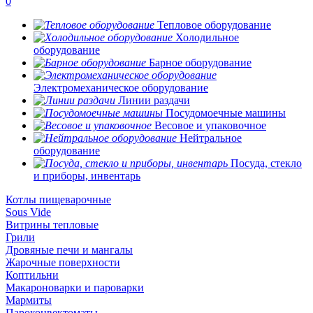
0
Тепловое оборудование
Холодильное
оборудование
Барное оборудование
Электромеханическое оборудование
Линии раздачи
Посудомоечные машины
Весовое и упаковочное
Нейтральное
оборудование
Посуда, стекло
и приборы, инвентарь
Котлы пищеварочные
Sous Vide
Витрины тепловые
Грили
Дровяные печи и мангалы
Жарочные поверхности
Коптильни
Макароноварки и пароварки
Мармиты
Пароконвектоматы