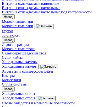
Витрины охлаждаемые напольные
Витрины охлаждаемые настольные
Витрины охлаждаемые настольные под гастроемкости
Назад
Морозильные лари
Морозильные лари
глухой
со стеклом
Назад
Ледогенераторы
Морозильные столы
Салат-бары шведский стол
Суши-кейсы
Холодильные камеры
Холодильные камеры
Агрегаты и компрессоры Bitzer
Камеры
Моноблоки
Сплит-системы
Назад
Холодильные столы
Холодильные столы
Столы саладетты и мраморные поверхности