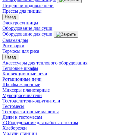
Пицепечи подовые печи
Прессы для пиццы
Назад
Электросупницы
Оборудование для суши
Оборудование для суши
Саламандры
Рисоварки
Термосы для риса
Назад
Аксессуары для теплового оборудования
Тепловые шкафы
Конвекционные печи
Ротационные печи
Шкафы жарочные
Миксеры планетарные
Мукопросеиватели
Тестоделители-округлители
Тестомесы
Тестораскаточные машины
Дежи к тестомесам
? Оборудование для работы с тестом
Хлеборезки
Модули станции