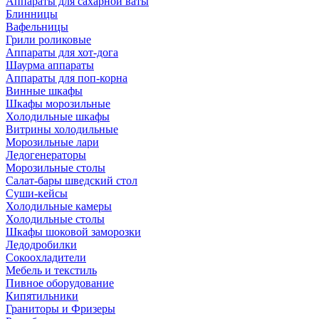
Аппараты для сахарной ваты
Блинницы
Вафельницы
Грили роликовые
Аппараты для хот-дога
Шаурма аппараты
Аппараты для поп-корна
Винные шкафы
Шкафы морозильные
Холодильные шкафы
Витрины холодильные
Морозильные лари
Ледогенераторы
Морозильные столы
Салат-бары шведский стол
Суши-кейсы
Холодильные камеры
Холодильные столы
Шкафы шоковой заморозки
Ледодробилки
Сокоохладители
Мебель и текстиль
Пивное оборудование
Кипятильники
Граниторы и Фризеры