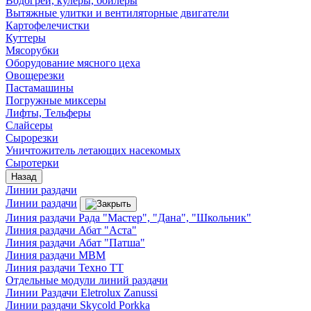
Водогреи, кулеры, бойлеры
Вытяжные улитки и вентиляторные двигатели
Картофелечистки
Куттеры
Мясорубки
Оборудование мясного цеха
Овощерезки
Пастамашины
Погружные миксеры
Лифты, Тельферы
Слайсеры
Сырорезки
Уничтожитель летающих насекомых
Сыротерки
Назад
Линии раздачи
Линии раздачи
Линия раздачи Рада "Мастер", "Дана", "Школьник"
Линия раздачи Абат "Аста"
Линия раздачи Абат "Патша"
Линия раздачи МВМ
Линия раздачи Техно ТТ
Отдельные модули линий раздачи
Линии Раздачи Eletrolux Zanussi
Линии раздачи Skycold Porkka