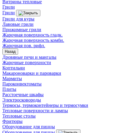
Витрины тепловые
Грили
Грили
Грили для куры
Лавовые грили
Прижимные грили
Жарочная поверхность гладк.
Жарочная поверхность комби.
Жарочная пов. рифл.
Назад
Дровяные печи и мангалы
Жарочные поверхности
Коптильни
Макароноварки и пароварки
Мармиты
Пароконвектоматы
Плиты
Расстоечные шкафы
Электросковороды
Термосы, термоконтейнеры и термосумки
Тепловые поверхности и лампы
Тепловые столы
Фритюры
Оборудование для пиццы
Оборудование для пиццы