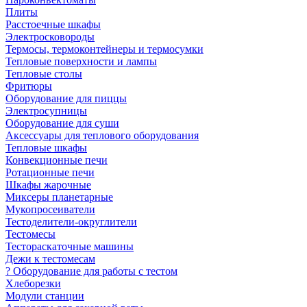
Плиты
Расстоечные шкафы
Электросковороды
Термосы, термоконтейнеры и термосумки
Тепловые поверхности и лампы
Тепловые столы
Фритюры
Оборудование для пиццы
Электросупницы
Оборудование для суши
Аксессуары для теплового оборудования
Тепловые шкафы
Конвекционные печи
Ротационные печи
Шкафы жарочные
Миксеры планетарные
Мукопросеиватели
Тестоделители-округлители
Тестомесы
Тестораскаточные машины
Дежи к тестомесам
? Оборудование для работы с тестом
Хлеборезки
Модули станции