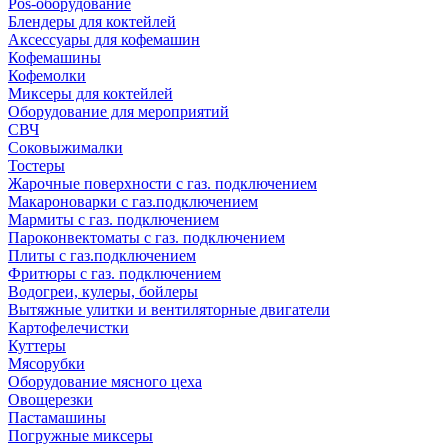
Pos-оборудование
Блендеры для коктейлей
Аксессуары для кофемашин
Кофемашины
Кофемолки
Миксеры для коктейлей
Оборудование для мероприятий
СВЧ
Соковыжималки
Тостеры
Жарочные поверхности с газ. подключением
Макароноварки с газ.подключением
Мармиты с газ. подключением
Пароконвектоматы с газ. подключением
Плиты с газ.подключением
Фритюры с газ. подключением
Водогреи, кулеры, бойлеры
Вытяжные улитки и вентиляторные двигатели
Картофелечистки
Куттеры
Мясорубки
Оборудование мясного цеха
Овощерезки
Пастамашины
Погружные миксеры