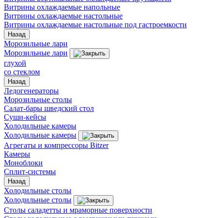
Витрины охлаждаемые напольные
Витрины охлаждаемые настольные
Витрины охлаждаемые настольные под гастроемкости
Назад
Морозильные лари
Морозильные лари
глухой
со стеклом
Назад
Ледогенераторы
Морозильные столы
Салат-бары шведский стол
Суши-кейсы
Холодильные камеры
Холодильные камеры
Агрегаты и компрессоры Bitzer
Камеры
Моноблоки
Сплит-системы
Назад
Холодильные столы
Холодильные столы
Столы саладетты и мраморные поверхности