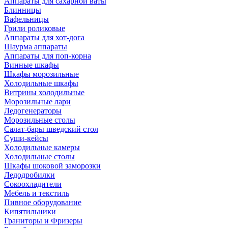
Аппараты для сахарной ваты
Блинницы
Вафельницы
Грили роликовые
Аппараты для хот-дога
Шаурма аппараты
Аппараты для поп-корна
Винные шкафы
Шкафы морозильные
Холодильные шкафы
Витрины холодильные
Морозильные лари
Ледогенераторы
Морозильные столы
Салат-бары шведский стол
Суши-кейсы
Холодильные камеры
Холодильные столы
Шкафы шоковой заморозки
Ледодробилки
Сокоохладители
Мебель и текстиль
Пивное оборудование
Кипятильники
Граниторы и Фризеры