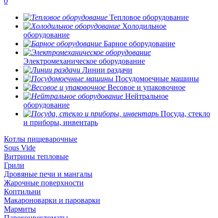
0
Тепловое оборудование
Холодильное
оборудование
Барное оборудование
Электромеханическое оборудование
Линии раздачи
Посудомоечные машины
Весовое и упаковочное
Нейтральное
оборудование
Посуда, стекло
и приборы, инвентарь
Котлы пищеварочные
Sous Vide
Витрины тепловые
Грили
Дровяные печи и мангалы
Жарочные поверхности
Коптильни
Макароноварки и пароварки
Мармиты
Пароконвектоматы