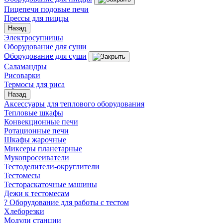
Пицепечи подовые печи
Прессы для пиццы
Назад
Электросупницы
Оборудование для суши
Оборудование для суши
Саламандры
Рисоварки
Термосы для риса
Назад
Аксессуары для теплового оборудования
Тепловые шкафы
Конвекционные печи
Ротационные печи
Шкафы жарочные
Миксеры планетарные
Мукопросеиватели
Тестоделители-округлители
Тестомесы
Тестораскаточные машины
Дежи к тестомесам
? Оборудование для работы с тестом
Хлеборезки
Модули станции