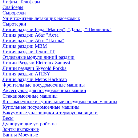
Лифты, Тельферы
Слайсеры
Сырорезки
Уничтожитель летающих насекомых
Сыротерки
Линия раздачи Рада "Мастер", "Дана", "Школьник"
Линия раздачи Абат "Аста"
Линия раздачи Абат "Патша"
Линия раздачи МВМ
Линия раздачи Техно ТТ
Отдельные модули линий раздачи
Линии Раздачи Eletrolux Zanussi
Линии раздачи Skycold Porkka
Линия раздачи ATESY
Линия раздачи Metos Hackman
Фронтальные посудомоечные машины
Аксессуары для посудомоечных машин
Стаканомоечные машины
Котломоечные и туннельные посудомоечные машины
Купольные посудомоечные машины
Вакуумные упаковщики и термоупаковщики
Весы
Душирующие устройства
Зонты вытяжные
Ванны Моечные