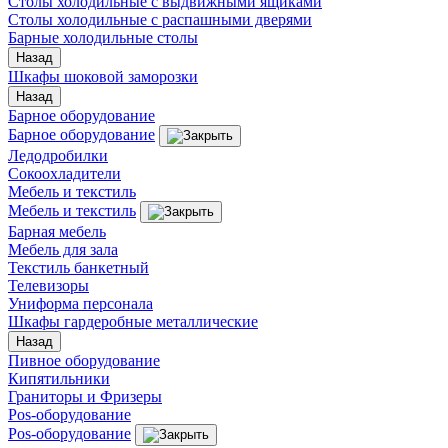
Столы холодильные с выдвижными ящиками
Столы холодильные с распашными дверями
Барные холодильные столы
Назад
Шкафы шоковой заморозки
Назад
Барное оборудование
Барное оборудование
Ледодробилки
Сокоохладители
Мебель и текстиль
Мебель и текстиль
Барная мебель
Мебель для зала
Текстиль банкетный
Телевизоры
Униформа персонала
Шкафы гардеробные металлические
Назад
Пивное оборудование
Кипятильники
Граниторы и Фризеры
Pos-оборудование
Pos-оборудование