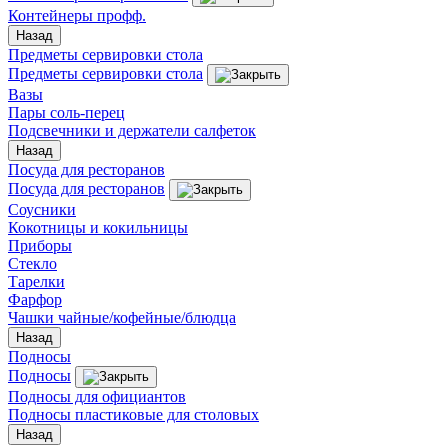
Контейнеры профф.
Назад
Предметы сервировки стола
Предметы сервировки стола
Вазы
Пары соль-перец
Подсвечники и держатели салфеток
Назад
Посуда для ресторанов
Посуда для ресторанов
Соусники
Кокотницы и кокильницы
Приборы
Стекло
Тарелки
Фарфор
Чашки чайные/кофейные/блюдца
Назад
Подносы
Подносы
Подносы для официантов
Подносы пластиковые для столовых
Назад