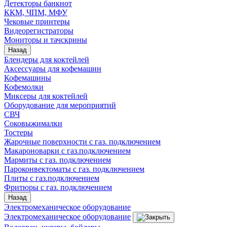
Детекторы банкнот
ККМ, ЧПМ, МФУ
Чековые принтеры
Видеорегистраторы
Мониторы и тачскрины
Назад
Блендеры для коктейлей
Аксессуары для кофемашин
Кофемашины
Кофемолки
Миксеры для коктейлей
Оборудование для мероприятий
СВЧ
Соковыжималки
Тостеры
Жарочные поверхности с газ. подключением
Макароноварки с газ.подключением
Мармиты с газ. подключением
Пароконвектоматы с газ. подключением
Плиты с газ.подключением
Фритюры с газ. подключением
Назад
Электромеханическое оборудование
Электромеханическое оборудование