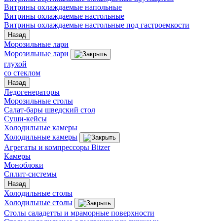
Витрины охлаждаемые напольные
Витрины охлаждаемые настольные
Витрины охлаждаемые настольные под гастроемкости
Назад
Морозильные лари
Морозильные лари
глухой
со стеклом
Назад
Ледогенераторы
Морозильные столы
Салат-бары шведский стол
Суши-кейсы
Холодильные камеры
Холодильные камеры
Агрегаты и компрессоры Bitzer
Камеры
Моноблоки
Сплит-системы
Назад
Холодильные столы
Холодильные столы
Столы саладетты и мраморные поверхности