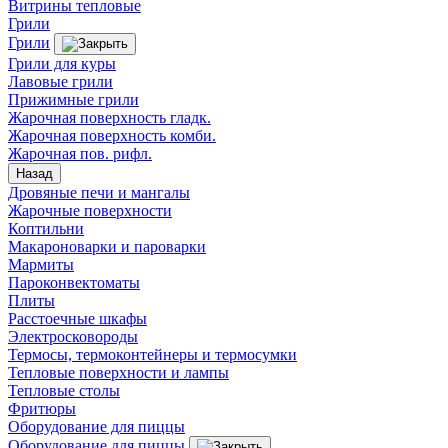
Витрины тепловые
Грили
Грили
Грили для куры
Лавовые грили
Прижимные грили
Жарочная поверхность гладк.
Жарочная поверхность комби.
Жарочная пов. рифл.
Назад
Дровяные печи и мангалы
Жарочные поверхности
Коптильни
Макароноварки и пароварки
Мармиты
Пароконвектоматы
Плиты
Расстоечные шкафы
Электросковороды
Термосы, термоконтейнеры и термосумки
Тепловые поверхности и лампы
Тепловые столы
Фритюры
Оборудование для пиццы
Оборудование для пиццы