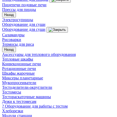
Пицепечи подовые печи
Прессы для пиццы
Назад
Электросупницы
Оборудование для суши
Оборудование для суши
Саламандры
Рисоварки
Термосы для риса
Назад
Аксессуары для теплового оборудования
Тепловые шкафы
Конвекционные печи
Ротационные печи
Шкафы жарочные
Миксеры планетарные
Мукопросеиватели
Тестоделители-округлители
Тестомесы
Тестораскаточные машины
Дежи к тестомесам
? Оборудование для работы с тестом
Хлеборезки
Модули станции