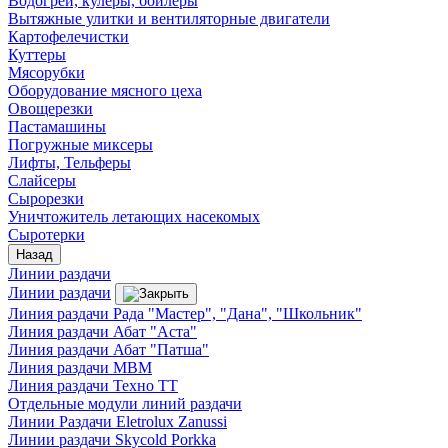
Водогреи, кулеры, бойлеры
Вытяжные улитки и вентиляторные двигатели
Картофелечистки
Куттеры
Мясорубки
Оборудование мясного цеха
Овощерезки
Пастамашины
Погружные миксеры
Лифты, Тельферы
Слайсеры
Сырорезки
Уничтожитель летающих насекомых
Сыротерки
Назад
Линии раздачи
Линии раздачи
Линия раздачи Рада "Мастер", "Дана", "Школьник"
Линия раздачи Абат "Аста"
Линия раздачи Абат "Патша"
Линия раздачи МВМ
Линия раздачи Техно ТТ
Отдельные модули линий раздачи
Линии Раздачи Eletrolux Zanussi
Линии раздачи Skycold Porkka