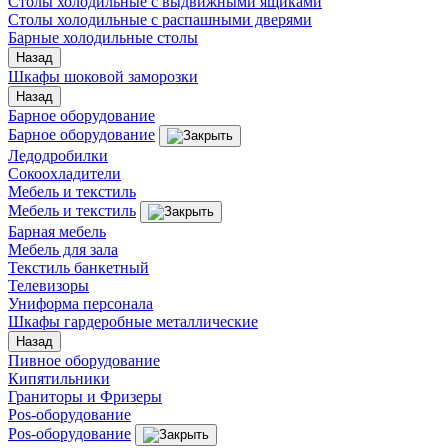
Столы холодильные с выдвижными ящиками
Столы холодильные с распашными дверями
Барные холодильные столы
Назад
Шкафы шоковой заморозки
Назад
Барное оборудование
Барное оборудование
Ледодробилки
Сокоохладители
Мебель и текстиль
Мебель и текстиль
Барная мебель
Мебель для зала
Текстиль банкетный
Телевизоры
Униформа персонала
Шкафы гардеробные металлические
Назад
Пивное оборудование
Кипятильники
Граниторы и Фризеры
Pos-оборудование
Pos-оборудование