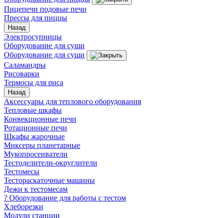
Пицепечи подовые печи
Прессы для пиццы
Назад
Электросупницы
Оборудование для суши
Оборудование для суши
Саламандры
Рисоварки
Термосы для риса
Назад
Аксессуары для теплового оборудования
Тепловые шкафы
Конвекционные печи
Ротационные печи
Шкафы жарочные
Миксеры планетарные
Мукопросеиватели
Тестоделители-округлители
Тестомесы
Тестораскаточные машины
Дежи к тестомесам
? Оборудование для работы с тестом
Хлеборезки
Модули станции