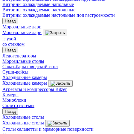
Витрины охлаждаемые напольные
Витрины охлаждаемые настольные
Витрины охлаждаемые настольные под гастроемкости
Назад
Морозильные лари
Морозильные лари
глухой
со стеклом
Назад
Ледогенераторы
Морозильные столы
Салат-бары шведский стол
Суши-кейсы
Холодильные камеры
Холодильные камеры
Агрегаты и компрессоры Bitzer
Камеры
Моноблоки
Сплит-системы
Назад
Холодильные столы
Холодильные столы
Столы саладетты и мраморные поверхности