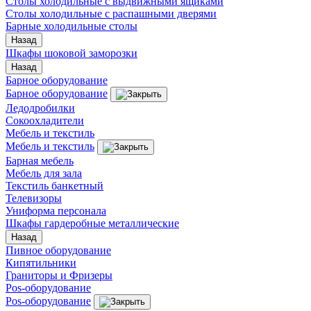
Столы холодильные с выдвижными ящиками
Столы холодильные с распашными дверями
Барные холодильные столы
Назад
Шкафы шоковой заморозки
Назад
Барное оборудование
Барное оборудование
Ледодробилки
Сокоохладители
Мебель и текстиль
Мебель и текстиль
Барная мебель
Мебель для зала
Текстиль банкетный
Телевизоры
Униформа персонала
Шкафы гардеробные металлические
Назад
Пивное оборудование
Кипятильники
Граниторы и Фризеры
Pos-оборудование
Pos-оборудование