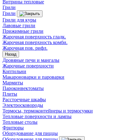
Витрины тепловые
Грили
Грили
Грили для куры
Лавовые грили
Прижимные грили
Жарочная поверхность гладк.
Жарочная поверхность комби.
Жарочная пов. рифл.
Назад
Дровяные печи и мангалы
Жарочные поверхности
Коптильни
Макароноварки и пароварки
Мармиты
Пароконвектоматы
Плиты
Расстоечные шкафы
Электросковороды
Термосы, термоконтейнеры и термосумки
Тепловые поверхности и лампы
Тепловые столы
Фритюры
Оборудование для пиццы
Оборудование для пиццы