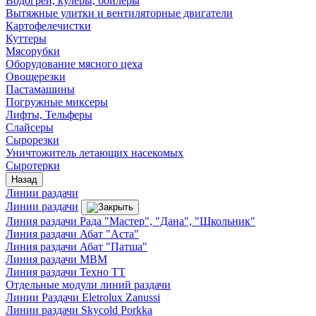
Водогреи, кулеры, бойлеры
Вытяжные улитки и вентиляторные двигатели
Картофелечистки
Куттеры
Мясорубки
Оборудование мясного цеха
Овощерезки
Пастамашины
Погружные миксеры
Лифты, Тельферы
Слайсеры
Сырорезки
Уничтожитель летающих насекомых
Сыротерки
Назад
Линии раздачи
Линии раздачи
Линия раздачи Рада "Мастер", "Дана", "Школьник"
Линия раздачи Абат "Аста"
Линия раздачи Абат "Патша"
Линия раздачи МВМ
Линия раздачи Техно ТТ
Отдельные модули линий раздачи
Линии Раздачи Eletrolux Zanussi
Линии раздачи Skycold Porkka