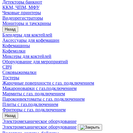
Детекторы банкнот
ККМ, ЧПМ, МФУ
Чековые принтеры
Видеорегистраторы
Мониторы и тачскрины
Назад
Блендеры для коктейлей
Аксессуары для кофемашин
Кофемашины
Кофемолки
Миксеры для коктейлей
Оборудование для мероприятий
СВЧ
Соковыжималки
Тостеры
Жарочные поверхности с газ. подключением
Макароноварки с газ.подключением
Мармиты с газ. подключением
Пароконвектоматы с газ. подключением
Плиты с газ.подключением
Фритюры с газ. подключением
Назад
Электромеханическое оборудование
Электромеханическое оборудование