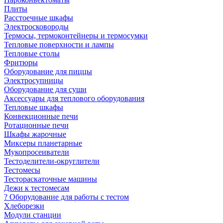
Плиты
Расстоечные шкафы
Электросковороды
Термосы, термоконтейнеры и термосумки
Тепловые поверхности и лампы
Тепловые столы
Фритюры
Оборудование для пиццы
Электросупницы
Оборудование для суши
Аксессуары для теплового оборудования
Тепловые шкафы
Конвекционные печи
Ротационные печи
Шкафы жарочные
Миксеры планетарные
Мукопросеиватели
Тестоделители-округлители
Тестомесы
Тестораскаточные машины
Дежи к тестомесам
? Оборудование для работы с тестом
Хлеборезки
Модули станции