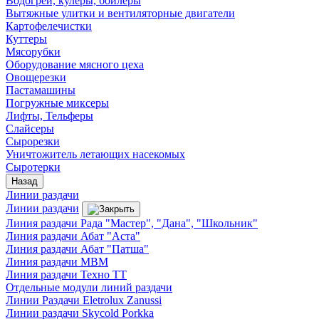
Водогреи, кулеры, бойлеры
Вытяжные улитки и вентиляторные двигатели
Картофелечистки
Куттеры
Мясорубки
Оборудование мясного цеха
Овощерезки
Пастамашины
Погружные миксеры
Лифты, Тельферы
Слайсеры
Сырорезки
Уничтожитель летающих насекомых
Сыротерки
Назад
Линии раздачи
Линии раздачи
Линия раздачи Рада "Мастер", "Дана", "Школьник"
Линия раздачи Абат "Аста"
Линия раздачи Абат "Патша"
Линия раздачи МВМ
Линия раздачи Техно ТТ
Отдельные модули линий раздачи
Линии Раздачи Eletrolux Zanussi
Линии раздачи Skycold Porkka