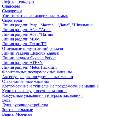
Лифты, Тельферы
Слайсеры
Сырорезки
Уничтожитель летающих насекомых
Сыротерки
Линия раздачи Рада "Мастер", "Дана", "Школьник"
Линия раздачи Абат "Аста"
Линия раздачи Абат "Патша"
Линия раздачи МВМ
Линия раздачи Техно ТТ
Отдельные модули линий раздачи
Линии Раздачи Eletrolux Zanussi
Линии раздачи Skycold Porkka
Линия раздачи ATESY
Линия раздачи Metos Hackman
Фронтальные посудомоечные машины
Аксессуары для посудомоечных машин
Стаканомоечные машины
Котломоечные и туннельные посудомоечные машины
Купольные посудомоечные машины
Вакуумные упаковщики и термоупаковщики
Весы
Душирующие устройства
Зонты вытяжные
Ванны Моечные