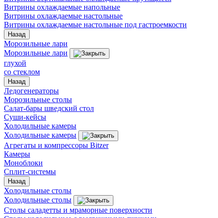
Витрины охлаждаемые напольные
Витрины охлаждаемые настольные
Витрины охлаждаемые настольные под гастроемкости
Назад
Морозильные лари
Морозильные лари
глухой
со стеклом
Назад
Ледогенераторы
Морозильные столы
Салат-бары шведский стол
Суши-кейсы
Холодильные камеры
Холодильные камеры
Агрегаты и компрессоры Bitzer
Камеры
Моноблоки
Сплит-системы
Назад
Холодильные столы
Холодильные столы
Столы саладетты и мраморные поверхности