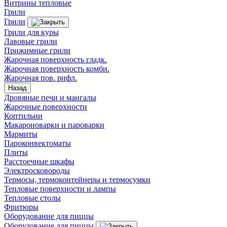
Витрины тепловые
Грили
Грили
Грили для куры
Лавовые грили
Прижимные грили
Жарочная поверхность гладк.
Жарочная поверхность комби.
Жарочная пов. рифл.
Назад
Дровяные печи и мангалы
Жарочные поверхности
Коптильни
Макароноварки и пароварки
Мармиты
Пароконвектоматы
Плиты
Расстоечные шкафы
Электросковороды
Термосы, термоконтейнеры и термосумки
Тепловые поверхности и лампы
Тепловые столы
Фритюры
Оборудование для пиццы
Оборудование для пиццы