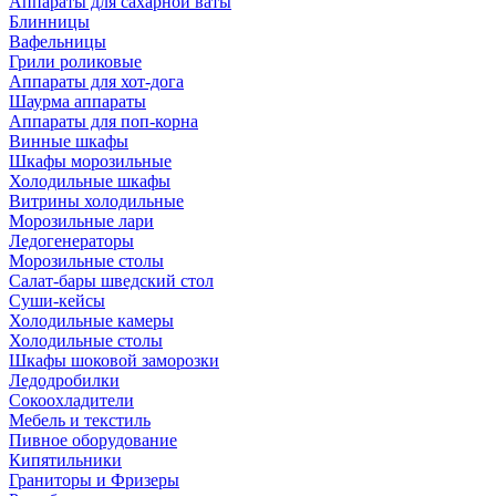
Аппараты для сахарной ваты
Блинницы
Вафельницы
Грили роликовые
Аппараты для хот-дога
Шаурма аппараты
Аппараты для поп-корна
Винные шкафы
Шкафы морозильные
Холодильные шкафы
Витрины холодильные
Морозильные лари
Ледогенераторы
Морозильные столы
Салат-бары шведский стол
Суши-кейсы
Холодильные камеры
Холодильные столы
Шкафы шоковой заморозки
Ледодробилки
Сокоохладители
Мебель и текстиль
Пивное оборудование
Кипятильники
Граниторы и Фризеры