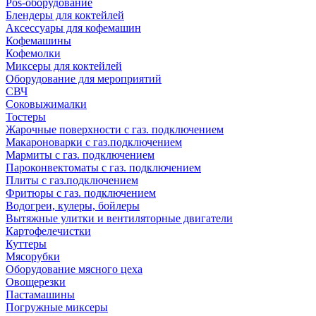
Pos-оборудование
Блендеры для коктейлей
Аксессуары для кофемашин
Кофемашины
Кофемолки
Миксеры для коктейлей
Оборудование для мероприятий
СВЧ
Соковыжималки
Тостеры
Жарочные поверхности с газ. подключением
Макароноварки с газ.подключением
Мармиты с газ. подключением
Пароконвектоматы с газ. подключением
Плиты с газ.подключением
Фритюры с газ. подключением
Водогреи, кулеры, бойлеры
Вытяжные улитки и вентиляторные двигатели
Картофелечистки
Куттеры
Мясорубки
Оборудование мясного цеха
Овощерезки
Пастамашины
Погружные миксеры