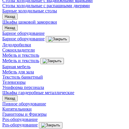
Столы холодильные с выдвижными ящиками
Столы холодильные с распашными дверями
Барные холодильные столы
Назад
Шкафы шоковой заморозки
Назад
Барное оборудование
Барное оборудование
Ледодробилки
Сокоохладители
Мебель и текстиль
Мебель и текстиль
Барная мебель
Мебель для зала
Текстиль банкетный
Телевизоры
Униформа персонала
Шкафы гардеробные металлические
Назад
Пивное оборудование
Кипятильники
Граниторы и Фризеры
Pos-оборудование
Pos-оборудование