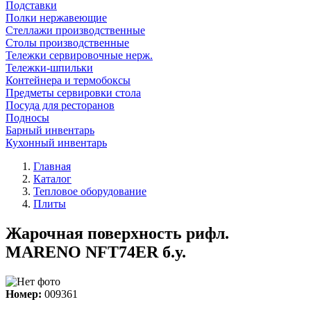
Подставки
Полки нержавеющие
Стеллажи производственные
Столы производственные
Тележки сервировочные нерж.
Тележки-шпильки
Контейнера и термобоксы
Предметы сервировки стола
Посуда для ресторанов
Подносы
Барный инвентарь
Кухонный инвентарь
Главная
Каталог
Тепловое оборудование
Плиты
Жарочная поверхность рифл.
MARENO NFT74ER б.у.
Номер:
009361