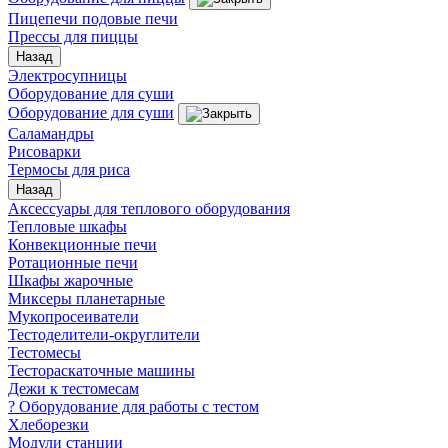
Пицепечи подовые печи
Прессы для пиццы
Назад
Электросупницы
Оборудование для суши
Оборудование для суши
Саламандры
Рисоварки
Термосы для риса
Назад
Аксессуары для теплового оборудования
Тепловые шкафы
Конвекционные печи
Ротационные печи
Шкафы жарочные
Миксеры планетарные
Мукопросеиватели
Тестоделители-округлители
Тестомесы
Тестораскаточные машины
Дежи к тестомесам
? Оборудование для работы с тестом
Хлеборезки
Модули станции