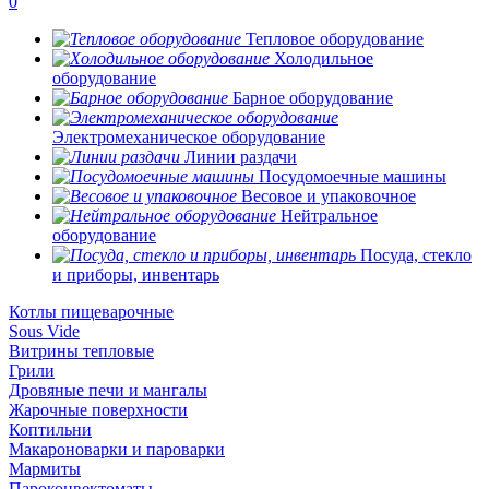
0
Тепловое оборудование
Холодильное
оборудование
Барное оборудование
Электромеханическое оборудование
Линии раздачи
Посудомоечные машины
Весовое и упаковочное
Нейтральное
оборудование
Посуда, стекло
и приборы, инвентарь
Котлы пищеварочные
Sous Vide
Витрины тепловые
Грили
Дровяные печи и мангалы
Жарочные поверхности
Коптильни
Макароноварки и пароварки
Мармиты
Пароконвектоматы