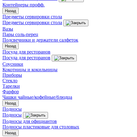
Контейнеры профф.
Назад
Предметы сервировки стола
Предметы сервировки стола
Вазы
Пары соль-перец
Подсвечники и держатели салфеток
Назад
Посуда для ресторанов
Посуда для ресторанов
Соусники
Кокотницы и кокильницы
Приборы
Стекло
Тарелки
Фарфор
Чашки чайные/кофейные/блюдца
Назад
Подносы
Подносы
Подносы для официантов
Подносы пластиковые для столовых
Назад