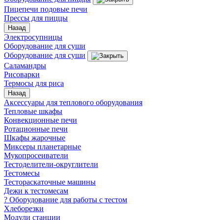
Пицепечи подовые печи
Прессы для пиццы
Назад
Электросупницы
Оборудование для суши
Оборудование для суши
Саламандры
Рисоварки
Термосы для риса
Назад
Аксессуары для теплового оборудования
Тепловые шкафы
Конвекционные печи
Ротационные печи
Шкафы жарочные
Миксеры планетарные
Мукопросеиватели
Тестоделители-округлители
Тестомесы
Тестораскаточные машины
Дежи к тестомесам
? Оборудование для работы с тестом
Хлеборезки
Модули станции