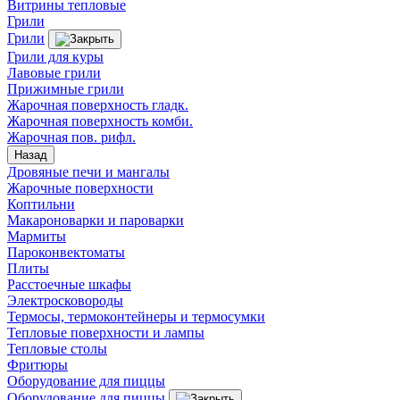
Витрины тепловые
Грили
Грили
Грили для куры
Лавовые грили
Прижимные грили
Жарочная поверхность гладк.
Жарочная поверхность комби.
Жарочная пов. рифл.
Назад
Дровяные печи и мангалы
Жарочные поверхности
Коптильни
Макароноварки и пароварки
Мармиты
Пароконвектоматы
Плиты
Расстоечные шкафы
Электросковороды
Термосы, термоконтейнеры и термосумки
Тепловые поверхности и лампы
Тепловые столы
Фритюры
Оборудование для пиццы
Оборудование для пиццы