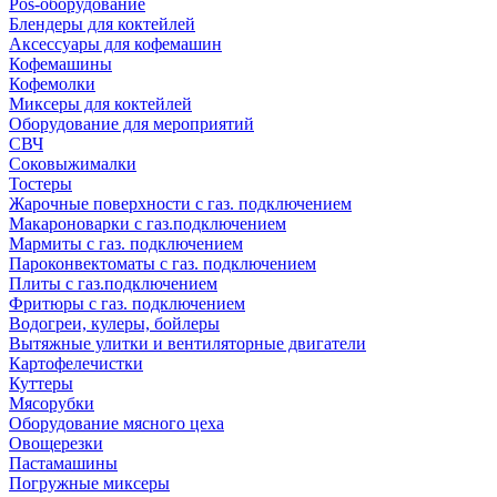
Pos-оборудование
Блендеры для коктейлей
Аксессуары для кофемашин
Кофемашины
Кофемолки
Миксеры для коктейлей
Оборудование для мероприятий
СВЧ
Соковыжималки
Тостеры
Жарочные поверхности с газ. подключением
Макароноварки с газ.подключением
Мармиты с газ. подключением
Пароконвектоматы с газ. подключением
Плиты с газ.подключением
Фритюры с газ. подключением
Водогреи, кулеры, бойлеры
Вытяжные улитки и вентиляторные двигатели
Картофелечистки
Куттеры
Мясорубки
Оборудование мясного цеха
Овощерезки
Пастамашины
Погружные миксеры