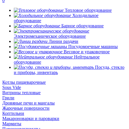
0
Тепловое оборудование
Холодильное
оборудование
Барное оборудование
Электромеханическое оборудование
Линии раздачи
Посудомоечные машины
Весовое и упаковочное
Нейтральное
оборудование
Посуда, стекло
и приборы, инвентарь
Котлы пищеварочные
Sous Vide
Витрины тепловые
Грили
Дровяные печи и мангалы
Жарочные поверхности
Коптильни
Макароноварки и пароварки
Мармиты
Пароконвектоматы