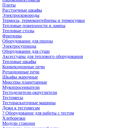
Плиты
Расстоечные шкафы
Электросковороды
Термосы, термоконтейнеры и термосумки
Тепловые поверхности и лампы
Тепловые столы
Фритюры
Оборудование для пиццы
Электросупницы
Оборудование для суши
Аксессуары для теплового оборудования
Тепловые шкафы
Конвекционные печи
Ротационные печи
Шкафы жарочные
Миксеры планетарные
Мукопросеиватели
Тестоделители-округлители
Тестомесы
Тестораскаточные машины
Дежи к тестомесам
? Оборудование для работы с тестом
Хлеборезки
Модули станции