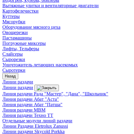
Водогреи, кулеры, бойлеры
Вытяжные улитки и вентиляторные двигатели
Картофелечистки
Куттеры
Мясорубки
Оборудование мясного цеха
Овощерезки
Пастамашины
Погружные миксеры
Лифты, Тельферы
Слайсеры
Сырорезки
Уничтожитель летающих насекомых
Сыротерки
Назад
Линии раздачи
Линии раздачи
Линия раздачи Рада "Мастер", "Дана", "Школьник"
Линия раздачи Абат "Аста"
Линия раздачи Абат "Патша"
Линия раздачи МВМ
Линия раздачи Техно ТТ
Отдельные модули линий раздачи
Линии Раздачи Eletrolux Zanussi
Линии раздачи Skycold Porkka