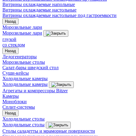
Витрины охлаждаемые напольные
Витрины охлаждаемые настольные
Витрины охлаждаемые настольные под гастроемкости
Назад
Морозильные лари
Морозильные лари
глухой
со стеклом
Назад
Ледогенераторы
Морозильные столы
Салат-бары шведский стол
Суши-кейсы
Холодильные камеры
Холодильные камеры
Агрегаты и компрессоры Bitzer
Камеры
Моноблоки
Сплит-системы
Назад
Холодильные столы
Холодильные столы
Столы саладетты и мраморные поверхности