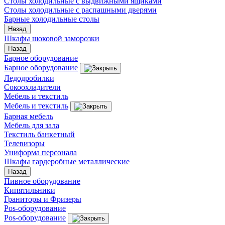
Столы холодильные с выдвижными ящиками
Столы холодильные с распашными дверями
Барные холодильные столы
Назад
Шкафы шоковой заморозки
Назад
Барное оборудование
Барное оборудование
Ледодробилки
Сокоохладители
Мебель и текстиль
Мебель и текстиль
Барная мебель
Мебель для зала
Текстиль банкетный
Телевизоры
Униформа персонала
Шкафы гардеробные металлические
Назад
Пивное оборудование
Кипятильники
Граниторы и Фризеры
Pos-оборудование
Pos-оборудование