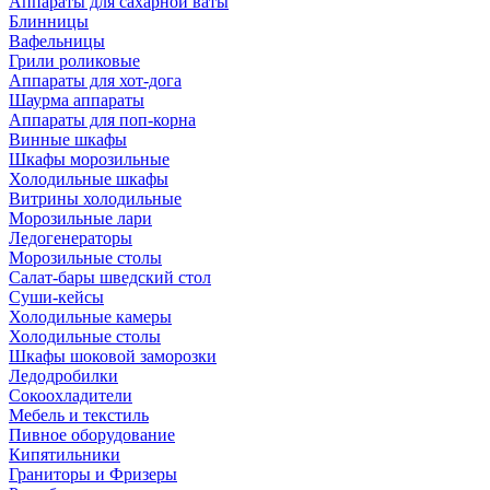
Аппараты для сахарной ваты
Блинницы
Вафельницы
Грили роликовые
Аппараты для хот-дога
Шаурма аппараты
Аппараты для поп-корна
Винные шкафы
Шкафы морозильные
Холодильные шкафы
Витрины холодильные
Морозильные лари
Ледогенераторы
Морозильные столы
Салат-бары шведский стол
Суши-кейсы
Холодильные камеры
Холодильные столы
Шкафы шоковой заморозки
Ледодробилки
Сокоохладители
Мебель и текстиль
Пивное оборудование
Кипятильники
Граниторы и Фризеры