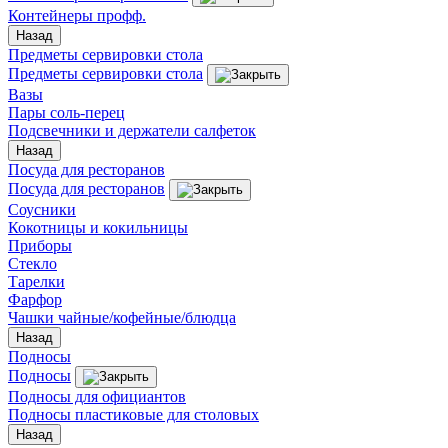
Контейнеры профф.
Назад
Предметы сервировки стола
Предметы сервировки стола
Вазы
Пары соль-перец
Подсвечники и держатели салфеток
Назад
Посуда для ресторанов
Посуда для ресторанов
Соусники
Кокотницы и кокильницы
Приборы
Стекло
Тарелки
Фарфор
Чашки чайные/кофейные/блюдца
Назад
Подносы
Подносы
Подносы для официантов
Подносы пластиковые для столовых
Назад