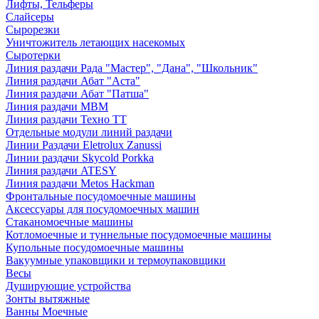
Лифты, Тельферы
Слайсеры
Сырорезки
Уничтожитель летающих насекомых
Сыротерки
Линия раздачи Рада "Мастер", "Дана", "Школьник"
Линия раздачи Абат "Аста"
Линия раздачи Абат "Патша"
Линия раздачи МВМ
Линия раздачи Техно ТТ
Отдельные модули линий раздачи
Линии Раздачи Eletrolux Zanussi
Линии раздачи Skycold Porkka
Линия раздачи ATESY
Линия раздачи Metos Hackman
Фронтальные посудомоечные машины
Аксессуары для посудомоечных машин
Стаканомоечные машины
Котломоечные и туннельные посудомоечные машины
Купольные посудомоечные машины
Вакуумные упаковщики и термоупаковщики
Весы
Душирующие устройства
Зонты вытяжные
Ванны Моечные