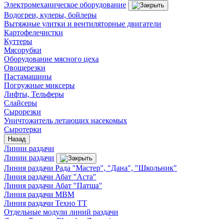
Электромеханическое оборудование
Водогреи, кулеры, бойлеры
Вытяжные улитки и вентиляторные двигатели
Картофелечистки
Куттеры
Мясорубки
Оборудование мясного цеха
Овощерезки
Пастамашины
Погружные миксеры
Лифты, Тельферы
Слайсеры
Сырорезки
Уничтожитель летающих насекомых
Сыротерки
Назад
Линии раздачи
Линии раздачи
Линия раздачи Рада "Мастер", "Дана", "Школьник"
Линия раздачи Абат "Аста"
Линия раздачи Абат "Патша"
Линия раздачи МВМ
Линия раздачи Техно ТТ
Отдельные модули линий раздачи