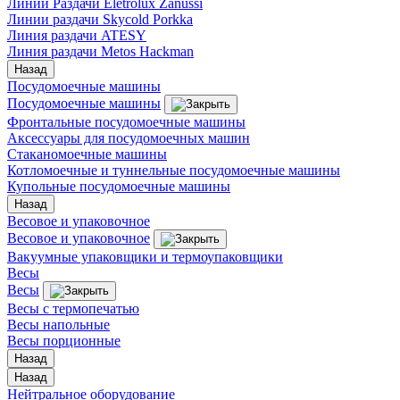
Линии Раздачи Eletrolux Zanussi
Линии раздачи Skycold Porkka
Линия раздачи ATESY
Линия раздачи Metos Hackman
Назад
Посудомоечные машины
Посудомоечные машины
Фронтальные посудомоечные машины
Аксессуары для посудомоечных машин
Стаканомоечные машины
Котломоечные и туннельные посудомоечные машины
Купольные посудомоечные машины
Назад
Весовое и упаковочное
Весовое и упаковочное
Вакуумные упаковщики и термоупаковщики
Весы
Весы
Весы с термопечатью
Весы напольные
Весы порционные
Назад
Назад
Нейтральное оборудование