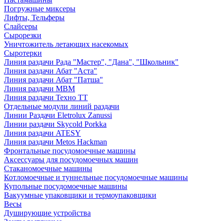
Погружные миксеры
Лифты, Тельферы
Слайсеры
Сырорезки
Уничтожитель летающих насекомых
Сыротерки
Линия раздачи Рада "Мастер", "Дана", "Школьник"
Линия раздачи Абат "Аста"
Линия раздачи Абат "Патша"
Линия раздачи МВМ
Линия раздачи Техно ТТ
Отдельные модули линий раздачи
Линии Раздачи Eletrolux Zanussi
Линии раздачи Skycold Porkka
Линия раздачи ATESY
Линия раздачи Metos Hackman
Фронтальные посудомоечные машины
Аксессуары для посудомоечных машин
Стаканомоечные машины
Котломоечные и туннельные посудомоечные машины
Купольные посудомоечные машины
Вакуумные упаковщики и термоупаковщики
Весы
Душирующие устройства