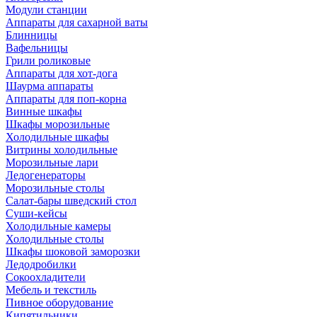
Модули станции
Аппараты для сахарной ваты
Блинницы
Вафельницы
Грили роликовые
Аппараты для хот-дога
Шаурма аппараты
Аппараты для поп-корна
Винные шкафы
Шкафы морозильные
Холодильные шкафы
Витрины холодильные
Морозильные лари
Ледогенераторы
Морозильные столы
Салат-бары шведский стол
Суши-кейсы
Холодильные камеры
Холодильные столы
Шкафы шоковой заморозки
Ледодробилки
Сокоохладители
Мебель и текстиль
Пивное оборудование
Кипятильники