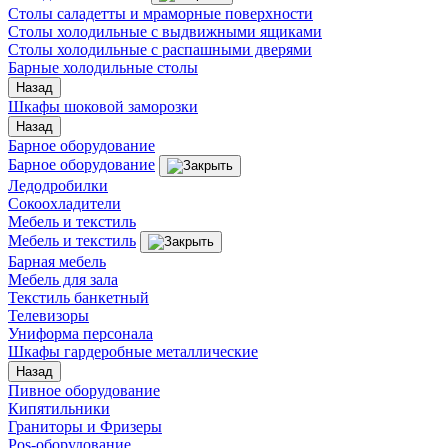
Столы саладетты и мраморные поверхности
Столы холодильные с выдвижными ящиками
Столы холодильные с распашными дверями
Барные холодильные столы
Назад
Шкафы шоковой заморозки
Назад
Барное оборудование
Барное оборудование
Ледодробилки
Сокоохладители
Мебель и текстиль
Мебель и текстиль
Барная мебель
Мебель для зала
Текстиль банкетный
Телевизоры
Униформа персонала
Шкафы гардеробные металлические
Назад
Пивное оборудование
Кипятильники
Граниторы и Фризеры
Pos-оборудование