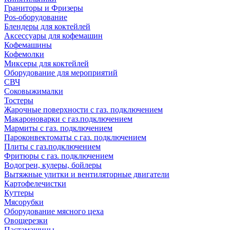
Граниторы и Фризеры
Pos-оборудование
Блендеры для коктейлей
Аксессуары для кофемашин
Кофемашины
Кофемолки
Миксеры для коктейлей
Оборудование для мероприятий
СВЧ
Соковыжималки
Тостеры
Жарочные поверхности с газ. подключением
Макароноварки с газ.подключением
Мармиты с газ. подключением
Пароконвектоматы с газ. подключением
Плиты с газ.подключением
Фритюры с газ. подключением
Водогреи, кулеры, бойлеры
Вытяжные улитки и вентиляторные двигатели
Картофелечистки
Куттеры
Мясорубки
Оборудование мясного цеха
Овощерезки
Пастамашины