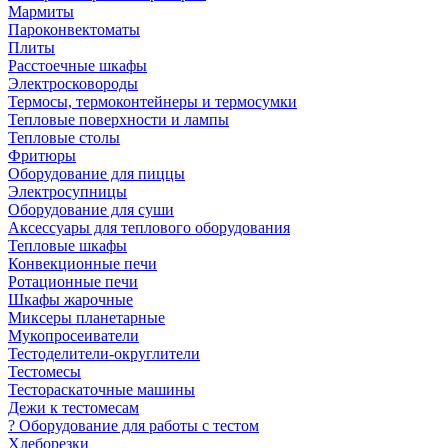
Мармиты
Пароконвектоматы
Плиты
Расстоечные шкафы
Электросковороды
Термосы, термоконтейнеры и термосумки
Тепловые поверхности и лампы
Тепловые столы
Фритюры
Оборудование для пиццы
Электросупницы
Оборудование для суши
Аксессуары для теплового оборудования
Тепловые шкафы
Конвекционные печи
Ротационные печи
Шкафы жарочные
Миксеры планетарные
Мукопросеиватели
Тестоделители-округлители
Тестомесы
Тестораскаточные машины
Дежи к тестомесам
? Оборудование для работы с тестом
Хлеборезки