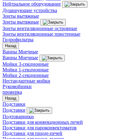
Нейтральное оборудование
Душирующие устройства
Зонты вытяжные
Зонты вытяжные
Зонты вентиляционные островные
Зонты вентиляционные пристенные
Гидрофильтры
Назад
Ванны Моечные
Ванны Моечные
Мойки 3-секционные
Мойки 1-секционные
Мойки 2-секционные
Нестандартные мойки
Рукомойники
проверка
Назад
Подставки
Подставки
Подтоварники
Подставки для конвекционных печей
Подставки для пароконвектоматов
Подставки для пицце-печей
Подставки для посуд. машин