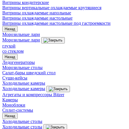
Витрины кондитерские
Витрины вертикальные охлаждаемые крутящиеся
Витрины охлаждаемые напольные
Витрины охлаждаемые настольные
Витрины охлаждаемые настольные под гастроемкости
Назад
Морозильные лари
Морозильные лари
глухой
со стеклом
Назад
Ледогенераторы
Морозильные столы
Салат-бары шведский стол
Суши-кейсы
Холодильные камеры
Холодильные камеры
Агрегаты и компрессоры Bitzer
Камеры
Моноблоки
Сплит-системы
Назад
Холодильные столы
Холодильные столы