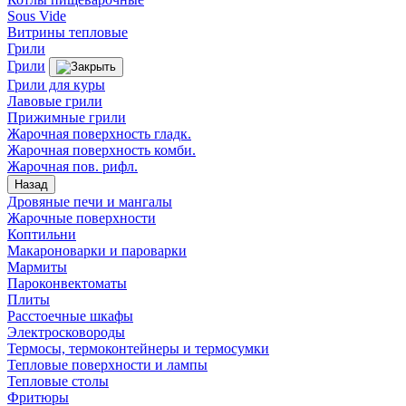
Sous Vide
Витрины тепловые
Грили
Грили
Грили для куры
Лавовые грили
Прижимные грили
Жарочная поверхность гладк.
Жарочная поверхность комби.
Жарочная пов. рифл.
Назад
Дровяные печи и мангалы
Жарочные поверхности
Коптильни
Макароноварки и пароварки
Мармиты
Пароконвектоматы
Плиты
Расстоечные шкафы
Электросковороды
Термосы, термоконтейнеры и термосумки
Тепловые поверхности и лампы
Тепловые столы
Фритюры