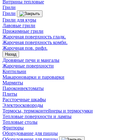
Витрины тепловые
Грили
Грили
Грили для куры
Лавовые грили
Прижимные грили
Жарочная поверхность гладк.
Жарочная поверхность комби.
Жарочная пов. рифл.
Назад
Дровяные печи и мангалы
Жарочные поверхности
Коптильни
Макароноварки и пароварки
Мармиты
Пароконвектоматы
Плиты
Расстоечные шкафы
Электросковороды
Термосы, термоконтейнеры и термосумки
Тепловые поверхности и лампы
Тепловые столы
Фритюры
Оборудование для пиццы
Оборудование для пиццы