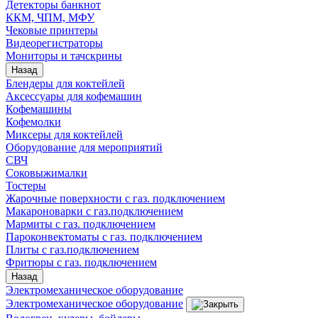
Детекторы банкнот
ККМ, ЧПМ, МФУ
Чековые принтеры
Видеорегистраторы
Мониторы и тачскрины
Назад
Блендеры для коктейлей
Аксессуары для кофемашин
Кофемашины
Кофемолки
Миксеры для коктейлей
Оборудование для мероприятий
СВЧ
Соковыжималки
Тостеры
Жарочные поверхности с газ. подключением
Макароноварки с газ.подключением
Мармиты с газ. подключением
Пароконвектоматы с газ. подключением
Плиты с газ.подключением
Фритюры с газ. подключением
Назад
Электромеханическое оборудование
Электромеханическое оборудование