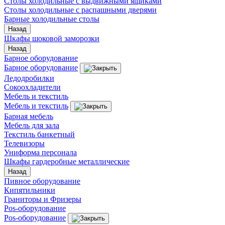
Столы холодильные с выдвижными ящиками
Столы холодильные с распашными дверями
Барные холодильные столы
Назад
Шкафы шоковой заморозки
Назад
Барное оборудование
Барное оборудование
Ледодробилки
Сокоохладители
Мебель и текстиль
Мебель и текстиль
Барная мебель
Мебель для зала
Текстиль банкетный
Телевизоры
Униформа персонала
Шкафы гардеробные металлические
Назад
Пивное оборудование
Кипятильники
Граниторы и Фризеры
Pos-оборудование
Pos-оборудование