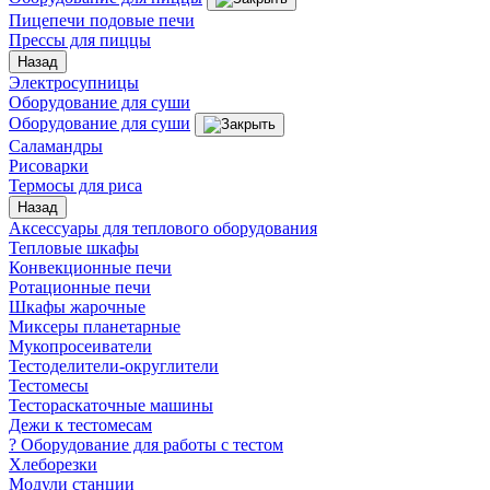
Пицепечи подовые печи
Прессы для пиццы
Назад
Электросупницы
Оборудование для суши
Оборудование для суши
Саламандры
Рисоварки
Термосы для риса
Назад
Аксессуары для теплового оборудования
Тепловые шкафы
Конвекционные печи
Ротационные печи
Шкафы жарочные
Миксеры планетарные
Мукопросеиватели
Тестоделители-округлители
Тестомесы
Тестораскаточные машины
Дежи к тестомесам
? Оборудование для работы с тестом
Хлеборезки
Модули станции