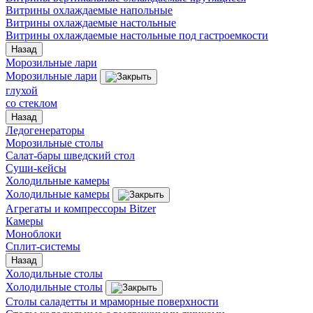
Витрины охлаждаемые напольные
Витрины охлаждаемые настольные
Витрины охлаждаемые настольные под гастроемкости
Назад
Морозильные лари
Морозильные лари
глухой
со стеклом
Назад
Ледогенераторы
Морозильные столы
Салат-бары шведский стол
Суши-кейсы
Холодильные камеры
Холодильные камеры
Агрегаты и компрессоры Bitzer
Камеры
Моноблоки
Сплит-системы
Назад
Холодильные столы
Холодильные столы
Столы саладетты и мраморные поверхности