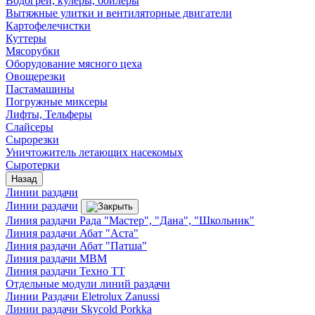
Водогреи, кулеры, бойлеры
Вытяжные улитки и вентиляторные двигатели
Картофелечистки
Куттеры
Мясорубки
Оборудование мясного цеха
Овощерезки
Пастамашины
Погружные миксеры
Лифты, Тельферы
Слайсеры
Сырорезки
Уничтожитель летающих насекомых
Сыротерки
Назад
Линии раздачи
Линии раздачи
Линия раздачи Рада "Мастер", "Дана", "Школьник"
Линия раздачи Абат "Аста"
Линия раздачи Абат "Патша"
Линия раздачи МВМ
Линия раздачи Техно ТТ
Отдельные модули линий раздачи
Линии Раздачи Eletrolux Zanussi
Линии раздачи Skycold Porkka