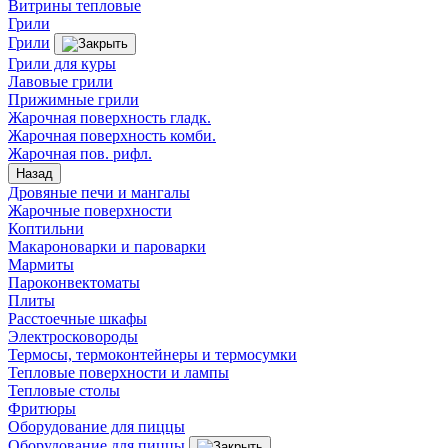
Витрины тепловые
Грили
Грили
Грили для куры
Лавовые грили
Прижимные грили
Жарочная поверхность гладк.
Жарочная поверхность комби.
Жарочная пов. рифл.
Назад
Дровяные печи и мангалы
Жарочные поверхности
Коптильни
Макароноварки и пароварки
Мармиты
Пароконвектоматы
Плиты
Расстоечные шкафы
Электросковороды
Термосы, термоконтейнеры и термосумки
Тепловые поверхности и лампы
Тепловые столы
Фритюры
Оборудование для пиццы
Оборудование для пиццы