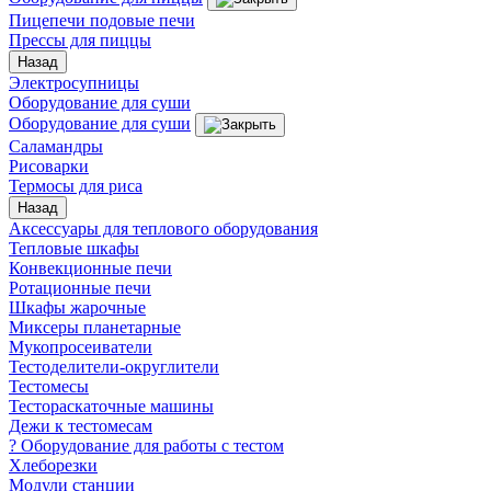
Пицепечи подовые печи
Прессы для пиццы
Назад
Электросупницы
Оборудование для суши
Оборудование для суши
Саламандры
Рисоварки
Термосы для риса
Назад
Аксессуары для теплового оборудования
Тепловые шкафы
Конвекционные печи
Ротационные печи
Шкафы жарочные
Миксеры планетарные
Мукопросеиватели
Тестоделители-округлители
Тестомесы
Тестораскаточные машины
Дежи к тестомесам
? Оборудование для работы с тестом
Хлеборезки
Модули станции