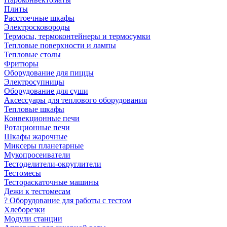
Плиты
Расстоечные шкафы
Электросковороды
Термосы, термоконтейнеры и термосумки
Тепловые поверхности и лампы
Тепловые столы
Фритюры
Оборудование для пиццы
Электросупницы
Оборудование для суши
Аксессуары для теплового оборудования
Тепловые шкафы
Конвекционные печи
Ротационные печи
Шкафы жарочные
Миксеры планетарные
Мукопросеиватели
Тестоделители-округлители
Тестомесы
Тестораскаточные машины
Дежи к тестомесам
? Оборудование для работы с тестом
Хлеборезки
Модули станции