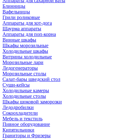
Аппараты для сахарной ваты
Блинницы
Вафельницы
Грили роликовые
Аппараты для хот-дога
Шаурма аппараты
Аппараты для поп-корна
Винные шкафы
Шкафы морозильные
Холодильные шкафы
Витрины холодильные
Морозильные лари
Ледогенераторы
Морозильные столы
Салат-бары шведский стол
Суши-кейсы
Холодильные камеры
Холодильные столы
Шкафы шоковой заморозки
Ледодробилки
Сокоохладители
Мебель и текстиль
Пивное оборудование
Кипятильники
Граниторы и Фризеры