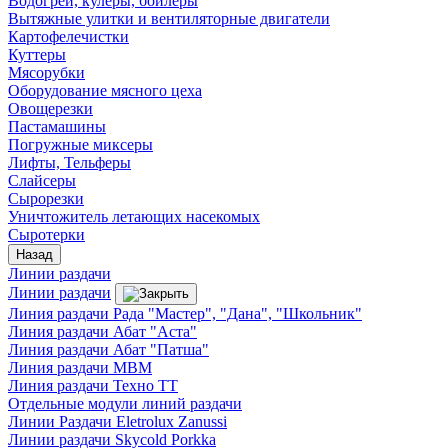
Водогреи, кулеры, бойлеры
Вытяжные улитки и вентиляторные двигатели
Картофелечистки
Куттеры
Мясорубки
Оборудование мясного цеха
Овощерезки
Пастамашины
Погружные миксеры
Лифты, Тельферы
Слайсеры
Сырорезки
Уничтожитель летающих насекомых
Сыротерки
Назад
Линии раздачи
Линии раздачи
Линия раздачи Рада "Мастер", "Дана", "Школьник"
Линия раздачи Абат "Аста"
Линия раздачи Абат "Патша"
Линия раздачи МВМ
Линия раздачи Техно ТТ
Отдельные модули линий раздачи
Линии Раздачи Eletrolux Zanussi
Линии раздачи Skycold Porkka