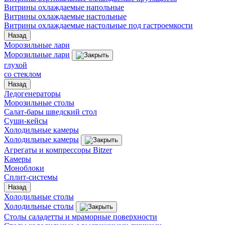
Витрины охлаждаемые напольные
Витрины охлаждаемые настольные
Витрины охлаждаемые настольные под гастроемкости
Назад
Морозильные лари
Морозильные лари
глухой
со стеклом
Назад
Ледогенераторы
Морозильные столы
Салат-бары шведский стол
Суши-кейсы
Холодильные камеры
Холодильные камеры
Агрегаты и компрессоры Bitzer
Камеры
Моноблоки
Сплит-системы
Назад
Холодильные столы
Холодильные столы
Столы саладетты и мраморные поверхности