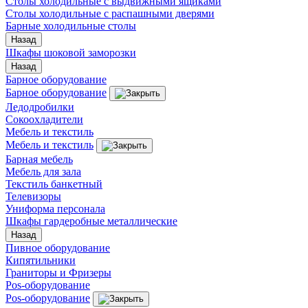
Столы холодильные с выдвижными ящиками
Столы холодильные с распашными дверями
Барные холодильные столы
Назад
Шкафы шоковой заморозки
Назад
Барное оборудование
Барное оборудование
Ледодробилки
Сокоохладители
Мебель и текстиль
Мебель и текстиль
Барная мебель
Мебель для зала
Текстиль банкетный
Телевизоры
Униформа персонала
Шкафы гардеробные металлические
Назад
Пивное оборудование
Кипятильники
Граниторы и Фризеры
Pos-оборудование
Pos-оборудование