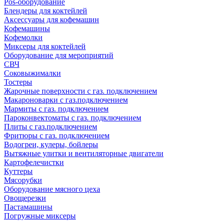
Pos-оборудование
Блендеры для коктейлей
Аксессуары для кофемашин
Кофемашины
Кофемолки
Миксеры для коктейлей
Оборудование для мероприятий
СВЧ
Соковыжималки
Тостеры
Жарочные поверхности с газ. подключением
Макароноварки с газ.подключением
Мармиты с газ. подключением
Пароконвектоматы с газ. подключением
Плиты с газ.подключением
Фритюры с газ. подключением
Водогреи, кулеры, бойлеры
Вытяжные улитки и вентиляторные двигатели
Картофелечистки
Куттеры
Мясорубки
Оборудование мясного цеха
Овощерезки
Пастамашины
Погружные миксеры