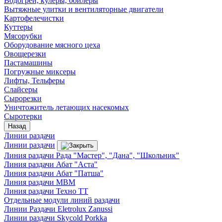
Водогреи, кулеры, бойлеры
Вытяжные улитки и вентиляторные двигатели
Картофелечистки
Куттеры
Мясорубки
Оборудование мясного цеха
Овощерезки
Пастамашины
Погружные миксеры
Лифты, Тельферы
Слайсеры
Сырорезки
Уничтожитель летающих насекомых
Сыротерки
Назад
Линии раздачи
Линии раздачи
Линия раздачи Рада "Мастер", "Дана", "Школьник"
Линия раздачи Абат "Аста"
Линия раздачи Абат "Патша"
Линия раздачи МВМ
Линия раздачи Техно ТТ
Отдельные модули линий раздачи
Линии Раздачи Eletrolux Zanussi
Линии раздачи Skycold Porkka