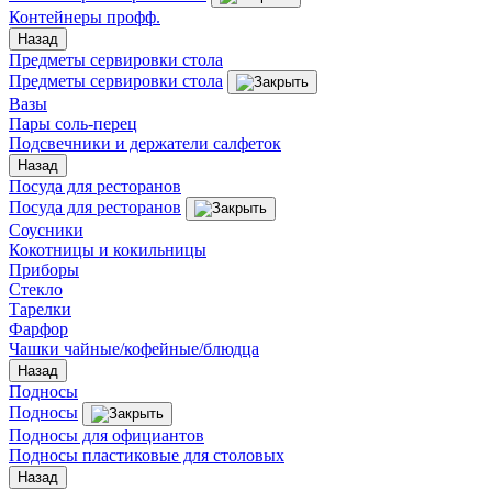
Контейнеры профф.
Назад
Предметы сервировки стола
Предметы сервировки стола
Вазы
Пары соль-перец
Подсвечники и держатели салфеток
Назад
Посуда для ресторанов
Посуда для ресторанов
Соусники
Кокотницы и кокильницы
Приборы
Стекло
Тарелки
Фарфор
Чашки чайные/кофейные/блюдца
Назад
Подносы
Подносы
Подносы для официантов
Подносы пластиковые для столовых
Назад