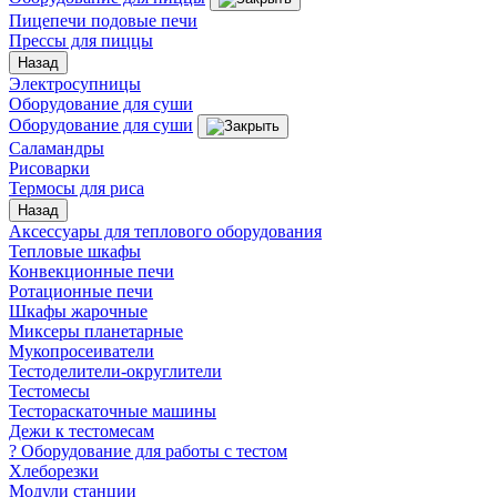
Пицепечи подовые печи
Прессы для пиццы
Назад
Электросупницы
Оборудование для суши
Оборудование для суши
Саламандры
Рисоварки
Термосы для риса
Назад
Аксессуары для теплового оборудования
Тепловые шкафы
Конвекционные печи
Ротационные печи
Шкафы жарочные
Миксеры планетарные
Мукопросеиватели
Тестоделители-округлители
Тестомесы
Тестораскаточные машины
Дежи к тестомесам
? Оборудование для работы с тестом
Хлеборезки
Модули станции