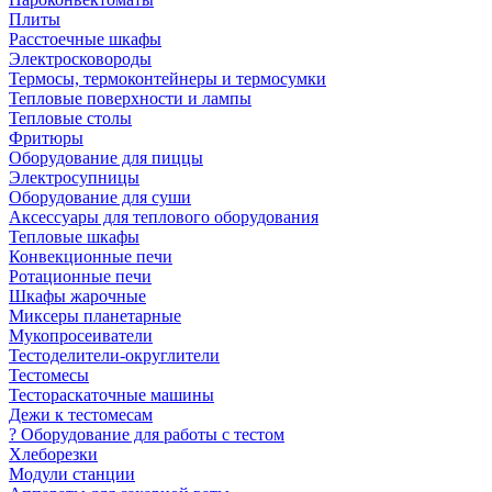
Плиты
Расстоечные шкафы
Электросковороды
Термосы, термоконтейнеры и термосумки
Тепловые поверхности и лампы
Тепловые столы
Фритюры
Оборудование для пиццы
Электросупницы
Оборудование для суши
Аксессуары для теплового оборудования
Тепловые шкафы
Конвекционные печи
Ротационные печи
Шкафы жарочные
Миксеры планетарные
Мукопросеиватели
Тестоделители-округлители
Тестомесы
Тестораскаточные машины
Дежи к тестомесам
? Оборудование для работы с тестом
Хлеборезки
Модули станции