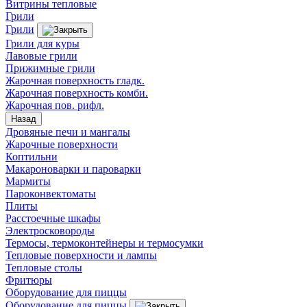
Витрины тепловые
Грили
Грили
Грили для куры
Лавовые грили
Прижимные грили
Жарочная поверхность гладк.
Жарочная поверхность комби.
Жарочная пов. рифл.
Назад
Дровяные печи и мангалы
Жарочные поверхности
Коптильни
Макароноварки и пароварки
Мармиты
Пароконвектоматы
Плиты
Расстоечные шкафы
Электросковороды
Термосы, термоконтейнеры и термосумки
Тепловые поверхности и лампы
Тепловые столы
Фритюры
Оборудование для пиццы
Оборудование для пиццы