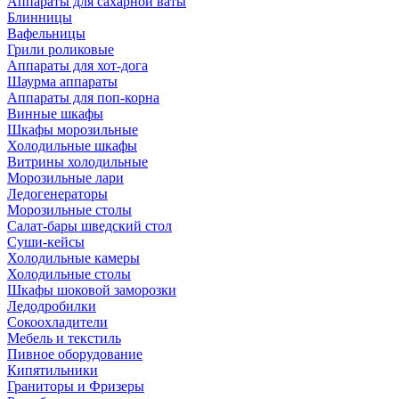
Аппараты для сахарной ваты
Блинницы
Вафельницы
Грили роликовые
Аппараты для хот-дога
Шаурма аппараты
Аппараты для поп-корна
Винные шкафы
Шкафы морозильные
Холодильные шкафы
Витрины холодильные
Морозильные лари
Ледогенераторы
Морозильные столы
Салат-бары шведский стол
Суши-кейсы
Холодильные камеры
Холодильные столы
Шкафы шоковой заморозки
Ледодробилки
Сокоохладители
Мебель и текстиль
Пивное оборудование
Кипятильники
Граниторы и Фризеры