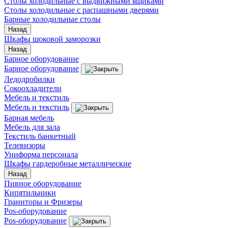
Столы холодильные с выдвижными ящиками
Столы холодильные с распашными дверями
Барные холодильные столы
Назад
Шкафы шоковой заморозки
Назад
Барное оборудование
Барное оборудование
Ледодробилки
Сокоохладители
Мебель и текстиль
Мебель и текстиль
Барная мебель
Мебель для зала
Текстиль банкетный
Телевизоры
Униформа персонала
Шкафы гардеробные металлические
Назад
Пивное оборудование
Кипятильники
Граниторы и Фризеры
Pos-оборудование
Pos-оборудование