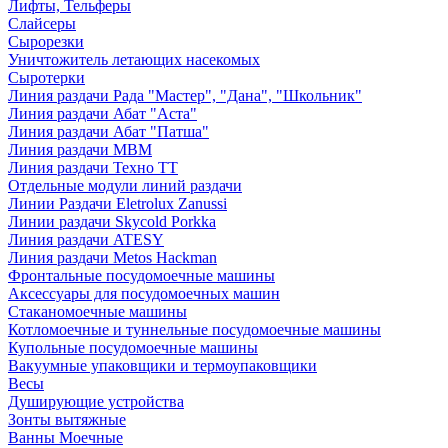
Лифты, Тельферы
Слайсеры
Сырорезки
Уничтожитель летающих насекомых
Сыротерки
Линия раздачи Рада "Мастер", "Дана", "Школьник"
Линия раздачи Абат "Аста"
Линия раздачи Абат "Патша"
Линия раздачи МВМ
Линия раздачи Техно ТТ
Отдельные модули линий раздачи
Линии Раздачи Eletrolux Zanussi
Линии раздачи Skycold Porkka
Линия раздачи ATESY
Линия раздачи Metos Hackman
Фронтальные посудомоечные машины
Аксессуары для посудомоечных машин
Стаканомоечные машины
Котломоечные и туннельные посудомоечные машины
Купольные посудомоечные машины
Вакуумные упаковщики и термоупаковщики
Весы
Душирующие устройства
Зонты вытяжные
Ванны Моечные