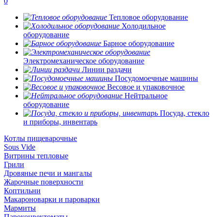
0
Тепловое оборудование
Холодильное
оборудование
Барное оборудование
Электромеханическое оборудование
Линии раздачи
Посудомоечные машины
Весовое и упаковочное
Нейтральное
оборудование
Посуда, стекло
и приборы, инвентарь
Котлы пищеварочные
Sous Vide
Витрины тепловые
Грили
Дровяные печи и мангалы
Жарочные поверхности
Коптильни
Макароноварки и пароварки
Мармиты
Пароконвектоматы