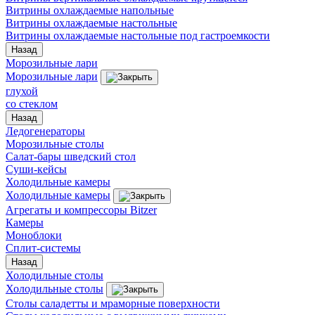
Витрины охлаждаемые напольные
Витрины охлаждаемые настольные
Витрины охлаждаемые настольные под гастроемкости
Назад
Морозильные лари
Морозильные лари
глухой
со стеклом
Назад
Ледогенераторы
Морозильные столы
Салат-бары шведский стол
Суши-кейсы
Холодильные камеры
Холодильные камеры
Агрегаты и компрессоры Bitzer
Камеры
Моноблоки
Сплит-системы
Назад
Холодильные столы
Холодильные столы
Столы саладетты и мраморные поверхности