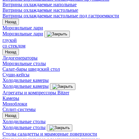
Витрины охлаждаемые напольные
Витрины охлаждаемые настольные
Витрины охлаждаемые настольные под гастроемкости
Назад
Морозильные лари
Морозильные лари
глухой
со стеклом
Назад
Ледогенераторы
Морозильные столы
Салат-бары шведский стол
Суши-кейсы
Холодильные камеры
Холодильные камеры
Агрегаты и компрессоры Bitzer
Камеры
Моноблоки
Сплит-системы
Назад
Холодильные столы
Холодильные столы
Столы саладетты и мраморные поверхности