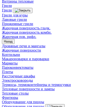
Витрины тепловые
Грили
Грили
Грили для куры
Лавовые грили
Прижимные грили
Жарочная поверхность гладк.
Жарочная поверхность комби.
Жарочная пов. рифл.
Назад
Дровяные печи и мангалы
Жарочные поверхности
Коптильни
Макароноварки и пароварки
Мармиты
Пароконвектоматы
Плиты
Расстоечные шкафы
Электросковороды
Термосы, термоконтейнеры и термосумки
Тепловые поверхности и лампы
Тепловые столы
Фритюры
Оборудование для пиццы
Оборудование для пиццы