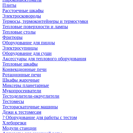
Плиты
Расстоечные шкафы
Электросковороды
Термосы, термоконтейнеры и термосумки
Тепловые поверхности и лампы
Тепловые столы
Фритюры
Оборудование для пиццы
Электросупницы
Оборудование для суши
Аксессуары для теплового оборудования
Тепловые шкафы
Конвекционные печи
Ротационные печи
Шкафы жарочные
Миксеры планетарные
Мукопросеиватели
Тестоделители-округлители
Тестомесы
Тестораскаточные машины
Дежи к тестомесам
? Оборудование для работы с тестом
Хлеборезки
Модули станции