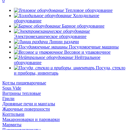
0
Тепловое оборудование
Холодильное
оборудование
Барное оборудование
Электромеханическое оборудование
Линии раздачи
Посудомоечные машины
Весовое и упаковочное
Нейтральное
оборудование
Посуда, стекло
и приборы, инвентарь
Котлы пищеварочные
Sous Vide
Витрины тепловые
Грили
Дровяные печи и мангалы
Жарочные поверхности
Коптильни
Макароноварки и пароварки
Мармиты
Пароконвектоматы