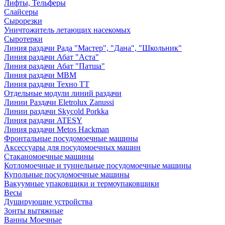
Лифты, Тельферы
Слайсеры
Сырорезки
Уничтожитель летающих насекомых
Сыротерки
Линия раздачи Рада "Мастер", "Дана", "Школьник"
Линия раздачи Абат "Аста"
Линия раздачи Абат "Патша"
Линия раздачи МВМ
Линия раздачи Техно ТТ
Отдельные модули линий раздачи
Линии Раздачи Eletrolux Zanussi
Линии раздачи Skycold Porkka
Линия раздачи ATESY
Линия раздачи Metos Hackman
Фронтальные посудомоечные машины
Аксессуары для посудомоечных машин
Стаканомоечные машины
Котломоечные и туннельные посудомоечные машины
Купольные посудомоечные машины
Вакуумные упаковщики и термоупаковщики
Весы
Душирующие устройства
Зонты вытяжные
Ванны Моечные