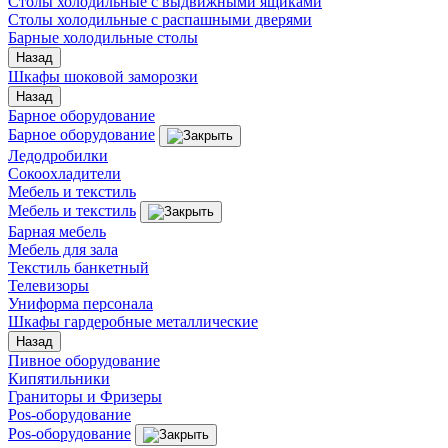
Столы холодильные с выдвижными ящиками
Столы холодильные с распашными дверями
Барные холодильные столы
Назад
Шкафы шоковой заморозки
Назад
Барное оборудование
Барное оборудование
Ледодробилки
Сокоохладители
Мебель и текстиль
Мебель и текстиль
Барная мебель
Мебель для зала
Текстиль банкетный
Телевизоры
Униформа персонала
Шкафы гардеробные металлические
Назад
Пивное оборудование
Кипятильники
Граниторы и Фризеры
Pos-оборудование
Pos-оборудование