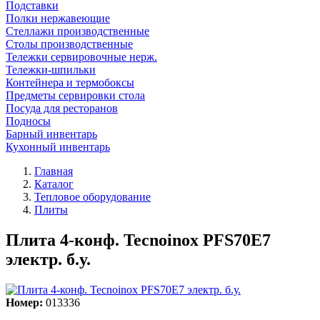
Подставки
Полки нержавеющие
Стеллажи производственные
Столы производственные
Тележки сервировочные нерж.
Тележки-шпильки
Контейнера и термобоксы
Предметы сервировки стола
Посуда для ресторанов
Подносы
Барный инвентарь
Кухонный инвентарь
Главная
Каталог
Тепловое оборудование
Плиты
Плита 4-конф. Tecnoinox PFS70E7
электр. б.у.
Номер:
013336