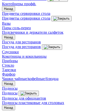
Контейнеры профф.
Назад
Предметы сервировки стола
Предметы сервировки стола
Вазы
Пары соль-перец
Подсвечники и держатели салфеток
Назад
Посуда для ресторанов
Посуда для ресторанов
Соусники
Кокотницы и кокильницы
Приборы
Стекло
Тарелки
Фарфор
Чашки чайные/кофейные/блюдца
Назад
Подносы
Подносы
Подносы для официантов
Подносы пластиковые для столовых
Назад