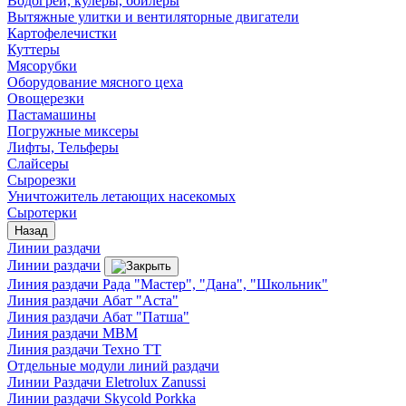
Водогреи, кулеры, бойлеры
Вытяжные улитки и вентиляторные двигатели
Картофелечистки
Куттеры
Мясорубки
Оборудование мясного цеха
Овощерезки
Пастамашины
Погружные миксеры
Лифты, Тельферы
Слайсеры
Сырорезки
Уничтожитель летающих насекомых
Сыротерки
Назад
Линии раздачи
Линии раздачи
Линия раздачи Рада "Мастер", "Дана", "Школьник"
Линия раздачи Абат "Аста"
Линия раздачи Абат "Патша"
Линия раздачи МВМ
Линия раздачи Техно ТТ
Отдельные модули линий раздачи
Линии Раздачи Eletrolux Zanussi
Линии раздачи Skycold Porkka