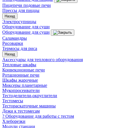
Пицепечи подовые печи
Прессы для пиццы
Назад
Электросупницы
Оборудование для суши
Оборудование для суши
Саламандры
Рисоварки
Термосы для риса
Назад
Аксессуары для теплового оборудования
Тепловые шкафы
Конвекционные печи
Ротационные печи
Шкафы жарочные
Миксеры планетарные
Мукопросеиватели
Тестоделители-округлители
Тестомесы
Тестораскаточные машины
Дежи к тестомесам
? Оборудование для работы с тестом
Хлеборезки
Модули станции