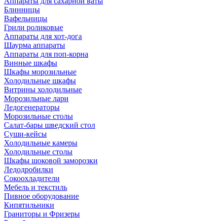
Аппараты для сахарной ваты
Блинницы
Вафельницы
Грили роликовые
Аппараты для хот-дога
Шаурма аппараты
Аппараты для поп-корна
Винные шкафы
Шкафы морозильные
Холодильные шкафы
Витрины холодильные
Морозильные лари
Ледогенераторы
Морозильные столы
Салат-бары шведский стол
Суши-кейсы
Холодильные камеры
Холодильные столы
Шкафы шоковой заморозки
Ледодробилки
Сокоохладители
Мебель и текстиль
Пивное оборудование
Кипятильники
Граниторы и Фризеры