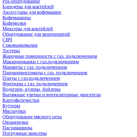
Pos-оборудование
Блендеры для коктейлей
Аксессуары для кофемашин
Кофемашины
Кофемолки
Миксеры для коктейлей
Оборудование для мероприятий
СВЧ
Соковыжималки
Тостеры
Жарочные поверхности с газ. подключением
Макароноварки с газ.подключением
Мармиты с газ. подключением
Пароконвектоматы с газ. подключением
Плиты с газ.подключением
Фритюры с газ. подключением
Водогреи, кулеры, бойлеры
Вытяжные улитки и вентиляторные двигатели
Картофелечистки
Куттеры
Мясорубки
Оборудование мясного цеха
Овощерезки
Пастамашины
Погружные миксеры