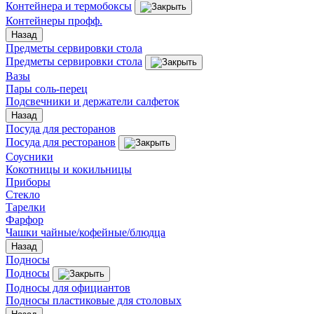
Контейнера и термобоксы
Контейнеры профф.
Назад
Предметы сервировки стола
Предметы сервировки стола
Вазы
Пары соль-перец
Подсвечники и держатели салфеток
Назад
Посуда для ресторанов
Посуда для ресторанов
Соусники
Кокотницы и кокильницы
Приборы
Стекло
Тарелки
Фарфор
Чашки чайные/кофейные/блюдца
Назад
Подносы
Подносы
Подносы для официантов
Подносы пластиковые для столовых