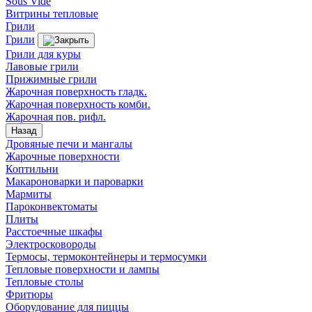
Sous Vide
Витрины тепловые
Грили
Грили
Грили для куры
Лавовые грили
Прижимные грили
Жарочная поверхность гладк.
Жарочная поверхность комби.
Жарочная пов. рифл.
Назад
Дровяные печи и мангалы
Жарочные поверхности
Коптильни
Макароноварки и пароварки
Мармиты
Пароконвектоматы
Плиты
Расстоечные шкафы
Электросковороды
Термосы, термоконтейнеры и термосумки
Тепловые поверхности и лампы
Тепловые столы
Фритюры
Оборудование для пиццы