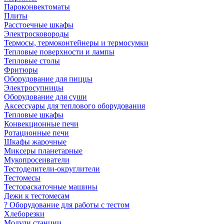
Пароконвектоматы
Плиты
Расстоечные шкафы
Электросковороды
Термосы, термоконтейнеры и термосумки
Тепловые поверхности и лампы
Тепловые столы
Фритюры
Оборудование для пиццы
Электросупницы
Оборудование для суши
Аксессуары для теплового оборудования
Тепловые шкафы
Конвекционные печи
Ротационные печи
Шкафы жарочные
Миксеры планетарные
Мукопросеиватели
Тестоделители-округлители
Тестомесы
Тестораскаточные машины
Дежи к тестомесам
? Оборудование для работы с тестом
Хлеборезки
Модули станции