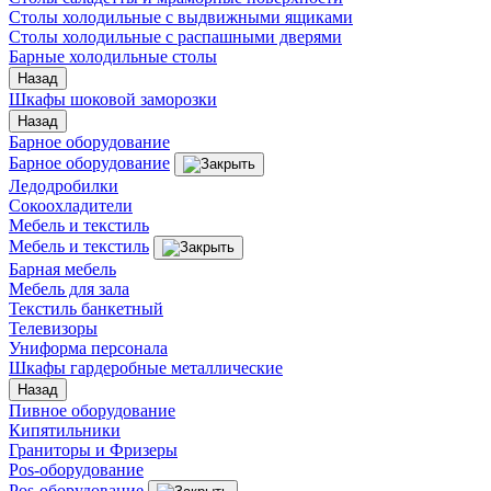
Столы холодильные с выдвижными ящиками
Столы холодильные с распашными дверями
Барные холодильные столы
Назад
Шкафы шоковой заморозки
Назад
Барное оборудование
Барное оборудование
Ледодробилки
Сокоохладители
Мебель и текстиль
Мебель и текстиль
Барная мебель
Мебель для зала
Текстиль банкетный
Телевизоры
Униформа персонала
Шкафы гардеробные металлические
Назад
Пивное оборудование
Кипятильники
Граниторы и Фризеры
Pos-оборудование
Pos-оборудование