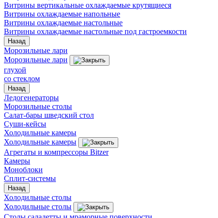
Витрины вертикальные охлаждаемые крутящиеся
Витрины охлаждаемые напольные
Витрины охлаждаемые настольные
Витрины охлаждаемые настольные под гастроемкости
Назад
Морозильные лари
Морозильные лари
глухой
со стеклом
Назад
Ледогенераторы
Морозильные столы
Салат-бары шведский стол
Суши-кейсы
Холодильные камеры
Холодильные камеры
Агрегаты и компрессоры Bitzer
Камеры
Моноблоки
Сплит-системы
Назад
Холодильные столы
Холодильные столы
Столы саладетты и мраморные поверхности