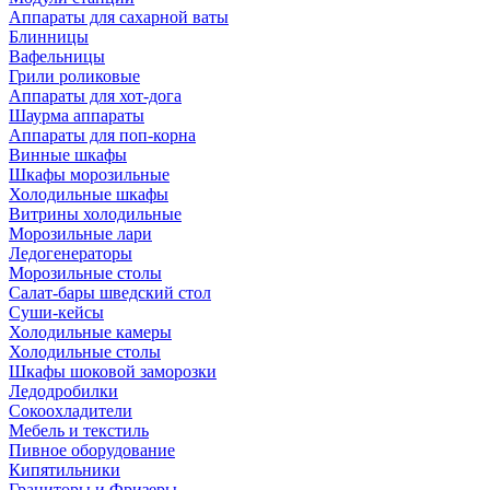
Аппараты для сахарной ваты
Блинницы
Вафельницы
Грили роликовые
Аппараты для хот-дога
Шаурма аппараты
Аппараты для поп-корна
Винные шкафы
Шкафы морозильные
Холодильные шкафы
Витрины холодильные
Морозильные лари
Ледогенераторы
Морозильные столы
Салат-бары шведский стол
Суши-кейсы
Холодильные камеры
Холодильные столы
Шкафы шоковой заморозки
Ледодробилки
Сокоохладители
Мебель и текстиль
Пивное оборудование
Кипятильники
Граниторы и Фризеры