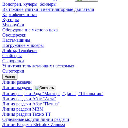
Водогреи, кулеры, бойлеры
Вытяжные улитки и вентиляторные двигатели
Картофелечистки
Куттеры
Мясорубки
Оборудование мясного цеха
Овощерезки
Пастамашины
Погружные миксеры
Лифты, Тельферы
Слайсеры
Сырорезки
Уничтожитель летающих насекомых
Сыротерки
Назад
Линии раздачи
Линии раздачи
Линия раздачи Рада "Мастер", "Дана", "Школьник"
Линия раздачи Абат "Аста"
Линия раздачи Абат "Патша"
Линия раздачи МВМ
Линия раздачи Техно ТТ
Отдельные модули линий раздачи
Линии Раздачи Eletrolux Zanussi