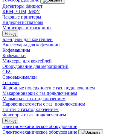
Детекторы банкнот
ККМ, ЧПМ, МФУ
Чековые принтеры
Видеорегистраторы
Мониторы и тачскрины
Назад
Блендеры для коктейлей
Аксессуары для кофемашин
Кофемашины
Кофемолки
Миксеры для коктейлей
Оборудование для мероприятий
СВЧ
Соковыжималки
Тостеры
Жарочные поверхности с газ. подключением
Макароноварки с газ.подключением
Мармиты с газ. подключением
Пароконвектоматы с газ. подключением
Плиты с газ.подключением
Фритюры с газ. подключением
Назад
Электромеханическое оборудование
Электромеханическое оборудование