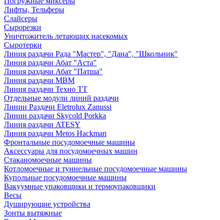
Погружные миксеры
Лифты, Тельферы
Слайсеры
Сырорезки
Уничтожитель летающих насекомых
Сыротерки
Линия раздачи Рада "Мастер", "Дана", "Школьник"
Линия раздачи Абат "Аста"
Линия раздачи Абат "Патша"
Линия раздачи МВМ
Линия раздачи Техно ТТ
Отдельные модули линий раздачи
Линии Раздачи Eletrolux Zanussi
Линии раздачи Skycold Porkka
Линия раздачи ATESY
Линия раздачи Metos Hackman
Фронтальные посудомоечные машины
Аксессуары для посудомоечных машин
Стаканомоечные машины
Котломоечные и туннельные посудомоечные машины
Купольные посудомоечные машины
Вакуумные упаковщики и термоупаковщики
Весы
Душирующие устройства
Зонты вытяжные