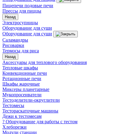
Пицепечи подовые печи
Прессы для пиццы
Назад
Электросупницы
Оборудование для суши
Оборудование для суши
Саламандры
Рисоварки
Термосы для риса
Назад
Аксессуары для теплового оборудования
Тепловые шкафы
Конвекционные печи
Ротационные печи
Шкафы жарочные
Миксеры планетарные
Мукопросеиватели
Тестоделители-округлители
Тестомесы
Тестораскаточные машины
Дежи к тестомесам
? Оборудование для работы с тестом
Хлеборезки
Модули станции