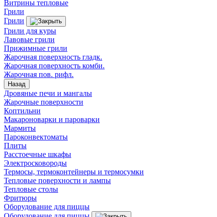
Витрины тепловые
Грили
Грили
Грили для куры
Лавовые грили
Прижимные грили
Жарочная поверхность гладк.
Жарочная поверхность комби.
Жарочная пов. рифл.
Назад
Дровяные печи и мангалы
Жарочные поверхности
Коптильни
Макароноварки и пароварки
Мармиты
Пароконвектоматы
Плиты
Расстоечные шкафы
Электросковороды
Термосы, термоконтейнеры и термосумки
Тепловые поверхности и лампы
Тепловые столы
Фритюры
Оборудование для пиццы
Оборудование для пиццы