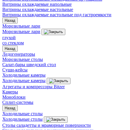
Витрины охлаждаемые напольные
Витрины охлаждаемые настольные
Витрины охлаждаемые настольные под гастроемкости
Назад
Морозильные лари
Морозильные лари
глухой
со стеклом
Назад
Ледогенераторы
Морозильные столы
Салат-бары шведский стол
Суши-кейсы
Холодильные камеры
Холодильные камеры
Агрегаты и компрессоры Bitzer
Камеры
Моноблоки
Сплит-системы
Назад
Холодильные столы
Холодильные столы
Столы саладетты и мраморные поверхности