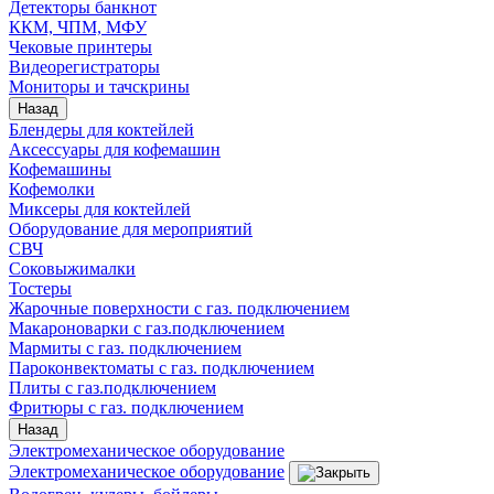
Детекторы банкнот
ККМ, ЧПМ, МФУ
Чековые принтеры
Видеорегистраторы
Мониторы и тачскрины
Назад
Блендеры для коктейлей
Аксессуары для кофемашин
Кофемашины
Кофемолки
Миксеры для коктейлей
Оборудование для мероприятий
СВЧ
Соковыжималки
Тостеры
Жарочные поверхности с газ. подключением
Макароноварки с газ.подключением
Мармиты с газ. подключением
Пароконвектоматы с газ. подключением
Плиты с газ.подключением
Фритюры с газ. подключением
Назад
Электромеханическое оборудование
Электромеханическое оборудование