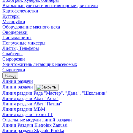
Водогреи, кулеры, бойлеры
Вытяжные улитки и вентиляторные двигатели
Картофелечистки
Куттеры
Мясорубки
Оборудование мясного цеха
Овощерезки
Пастамашины
Погружные миксеры
Лифты, Тельферы
Слайсеры
Сырорезки
Уничтожитель летающих насекомых
Сыротерки
Назад
Линии раздачи
Линии раздачи
Линия раздачи Рада "Мастер", "Дана", "Школьник"
Линия раздачи Абат "Аста"
Линия раздачи Абат "Патша"
Линия раздачи МВМ
Линия раздачи Техно ТТ
Отдельные модули линий раздачи
Линии Раздачи Eletrolux Zanussi
Линии раздачи Skycold Porkka