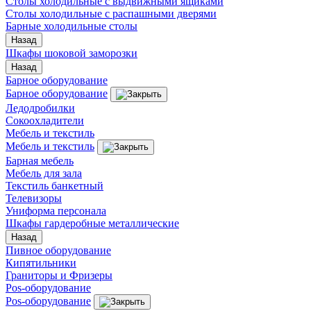
Столы холодильные с выдвижными ящиками
Столы холодильные с распашными дверями
Барные холодильные столы
Назад
Шкафы шоковой заморозки
Назад
Барное оборудование
Барное оборудование
Ледодробилки
Сокоохладители
Мебель и текстиль
Мебель и текстиль
Барная мебель
Мебель для зала
Текстиль банкетный
Телевизоры
Униформа персонала
Шкафы гардеробные металлические
Назад
Пивное оборудование
Кипятильники
Граниторы и Фризеры
Pos-оборудование
Pos-оборудование