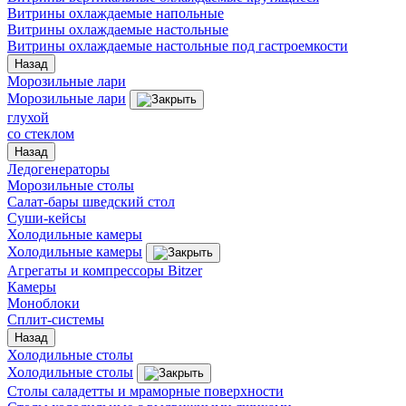
Витрины охлаждаемые напольные
Витрины охлаждаемые настольные
Витрины охлаждаемые настольные под гастроемкости
Назад
Морозильные лари
Морозильные лари
глухой
со стеклом
Назад
Ледогенераторы
Морозильные столы
Салат-бары шведский стол
Суши-кейсы
Холодильные камеры
Холодильные камеры
Агрегаты и компрессоры Bitzer
Камеры
Моноблоки
Сплит-системы
Назад
Холодильные столы
Холодильные столы
Столы саладетты и мраморные поверхности