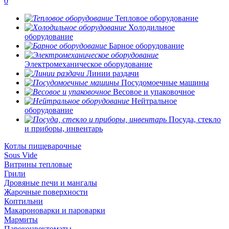
0
Тепловое оборудование
Холодильное
оборудование
Барное оборудование
Электромеханическое оборудование
Линии раздачи
Посудомоечные машины
Весовое и упаковочное
Нейтральное
оборудование
Посуда, стекло
и приборы, инвентарь
Котлы пищеварочные
Sous Vide
Витрины тепловые
Грили
Дровяные печи и мангалы
Жарочные поверхности
Коптильни
Макароноварки и пароварки
Мармиты
Пароконвектоматы