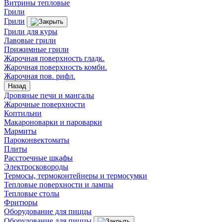
Витрины тепловые
Грили
Грили
Грили для куры
Лавовые грили
Прижимные грили
Жарочная поверхность гладк.
Жарочная поверхность комби.
Жарочная пов. рифл.
Назад
Дровяные печи и мангалы
Жарочные поверхности
Коптильни
Макароноварки и пароварки
Мармиты
Пароконвектоматы
Плиты
Расстоечные шкафы
Электросковороды
Термосы, термоконтейнеры и термосумки
Тепловые поверхности и лампы
Тепловые столы
Фритюры
Оборудование для пиццы
Оборудование для пиццы