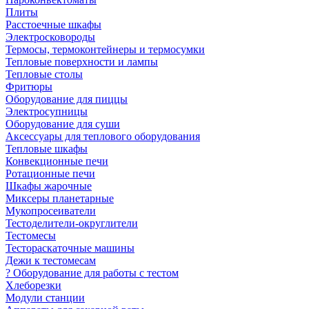
Плиты
Расстоечные шкафы
Электросковороды
Термосы, термоконтейнеры и термосумки
Тепловые поверхности и лампы
Тепловые столы
Фритюры
Оборудование для пиццы
Электросупницы
Оборудование для суши
Аксессуары для теплового оборудования
Тепловые шкафы
Конвекционные печи
Ротационные печи
Шкафы жарочные
Миксеры планетарные
Мукопросеиватели
Тестоделители-округлители
Тестомесы
Тестораскаточные машины
Дежи к тестомесам
? Оборудование для работы с тестом
Хлеборезки
Модули станции