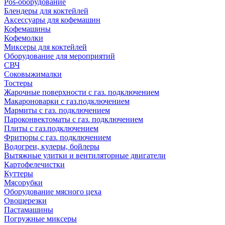
Pos-оборудование
Блендеры для коктейлей
Аксессуары для кофемашин
Кофемашины
Кофемолки
Миксеры для коктейлей
Оборудование для мероприятий
СВЧ
Соковыжималки
Тостеры
Жарочные поверхности с газ. подключением
Макароноварки с газ.подключением
Мармиты с газ. подключением
Пароконвектоматы с газ. подключением
Плиты с газ.подключением
Фритюры с газ. подключением
Водогреи, кулеры, бойлеры
Вытяжные улитки и вентиляторные двигатели
Картофелечистки
Куттеры
Мясорубки
Оборудование мясного цеха
Овощерезки
Пастамашины
Погружные миксеры