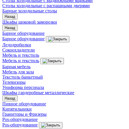
Столы холодильные с выдвижными ящиками
Столы холодильные с распашными дверями
Барные холодильные столы
Назад
Шкафы шоковой заморозки
Назад
Барное оборудование
Барное оборудование
Ледодробилки
Сокоохладители
Мебель и текстиль
Мебель и текстиль
Барная мебель
Мебель для зала
Текстиль банкетный
Телевизоры
Униформа персонала
Шкафы гардеробные металлические
Назад
Пивное оборудование
Кипятильники
Граниторы и Фризеры
Pos-оборудование
Pos-оборудование