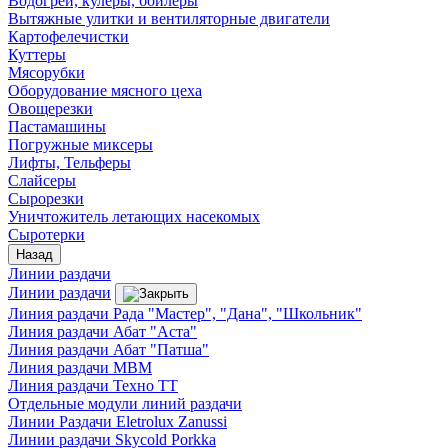
Водогреи, кулеры, бойлеры
Вытяжные улитки и вентиляторные двигатели
Картофелечистки
Куттеры
Мясорубки
Оборудование мясного цеха
Овощерезки
Пастамашины
Погружные миксеры
Лифты, Тельферы
Слайсеры
Сырорезки
Уничтожитель летающих насекомых
Сыротерки
Назад
Линии раздачи
Линии раздачи
Линия раздачи Рада "Мастер", "Дана", "Школьник"
Линия раздачи Абат "Аста"
Линия раздачи Абат "Патша"
Линия раздачи МВМ
Линия раздачи Техно ТТ
Отдельные модули линий раздачи
Линии Раздачи Eletrolux Zanussi
Линии раздачи Skycold Porkka