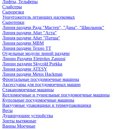
Лифты, Тельферы
Слайсеры
Сырорезки
Уничтожитель летающих насекомых
Сыротерки
Линия раздачи Рада "Мастер", "Дана", "Школьник"
Линия раздачи Абат "Аста"
Линия раздачи Абат "Патша"
Линия раздачи МВМ
Линия раздачи Техно ТТ
Отдельные модули линий раздачи
Линии Раздачи Eletrolux Zanussi
Линии раздачи Skycold Porkka
Линия раздачи ATESY
Линия раздачи Metos Hackman
Фронтальные посудомоечные машины
Аксессуары для посудомоечных машин
Стаканомоечные машины
Котломоечные и туннельные посудомоечные машины
Купольные посудомоечные машины
Вакуумные упаковщики и термоупаковщики
Весы
Душирующие устройства
Зонты вытяжные
Ванны Моечные