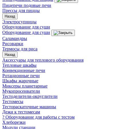
Пицепечи подовые печи
Прессы для пиццы
Назад
Электросупницы
Оборудование для суши
Оборудование для суши
Саламандры
Рисоварки
Термосы для риса
Назад
Аксессуары для теплового оборудования
Тепловые шкафы
Конвекционные печи
Ротационные печи
Шкафы жарочные
Миксеры планетарные
Мукопросеиватели
Тестоделители-округлители
Тестомесы
Тестораскаточные машины
Дежи к тестомесам
? Оборудование для работы с тестом
Хлеборезки
Модули станции