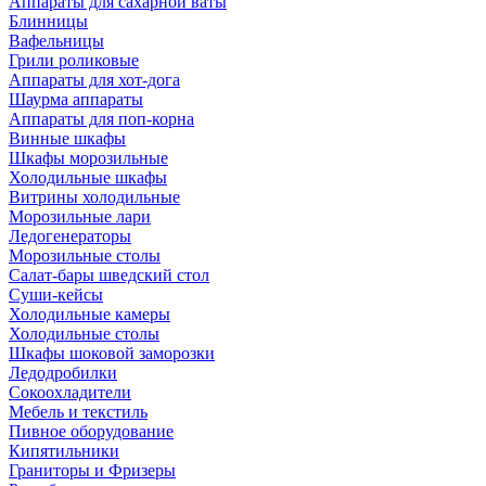
Аппараты для сахарной ваты
Блинницы
Вафельницы
Грили роликовые
Аппараты для хот-дога
Шаурма аппараты
Аппараты для поп-корна
Винные шкафы
Шкафы морозильные
Холодильные шкафы
Витрины холодильные
Морозильные лари
Ледогенераторы
Морозильные столы
Салат-бары шведский стол
Суши-кейсы
Холодильные камеры
Холодильные столы
Шкафы шоковой заморозки
Ледодробилки
Сокоохладители
Мебель и текстиль
Пивное оборудование
Кипятильники
Граниторы и Фризеры