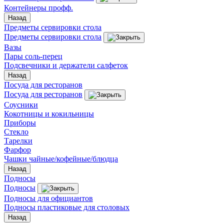
Контейнеры профф.
Назад
Предметы сервировки стола
Предметы сервировки стола
Вазы
Пары соль-перец
Подсвечники и держатели салфеток
Назад
Посуда для ресторанов
Посуда для ресторанов
Соусники
Кокотницы и кокильницы
Приборы
Стекло
Тарелки
Фарфор
Чашки чайные/кофейные/блюдца
Назад
Подносы
Подносы
Подносы для официантов
Подносы пластиковые для столовых
Назад