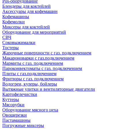
Pos-оборудование
Блендеры для коктейлей
Аксессуары для кофемашин
Кофемашины
Кофемолки
Миксеры для коктейлей
Оборудование для мероприятий
СВЧ
Соковыжималки
Тостеры
Жарочные поверхности с газ. подключением
Макароноварки с газ.подключением
Мармиты с газ. подключением
Пароконвектоматы с газ. подключением
Плиты с газ.подключением
Фритюры с газ. подключением
Водогреи, кулеры, бойлеры
Вытяжные улитки и вентиляторные двигатели
Картофелечистки
Куттеры
Мясорубки
Оборудование мясного цеха
Овощерезки
Пастамашины
Погружные миксеры