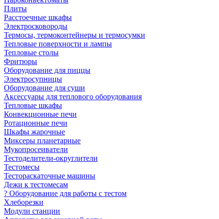
Плиты
Расстоечные шкафы
Электросковороды
Термосы, термоконтейнеры и термосумки
Тепловые поверхности и лампы
Тепловые столы
Фритюры
Оборудование для пиццы
Электросупницы
Оборудование для суши
Аксессуары для теплового оборудования
Тепловые шкафы
Конвекционные печи
Ротационные печи
Шкафы жарочные
Миксеры планетарные
Мукопросеиватели
Тестоделители-округлители
Тестомесы
Тестораскаточные машины
Дежи к тестомесам
? Оборудование для работы с тестом
Хлеборезки
Модули станции