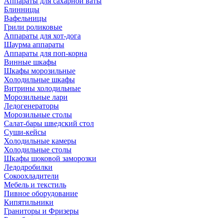
Аппараты для сахарной ваты
Блинницы
Вафельницы
Грили роликовые
Аппараты для хот-дога
Шаурма аппараты
Аппараты для поп-корна
Винные шкафы
Шкафы морозильные
Холодильные шкафы
Витрины холодильные
Морозильные лари
Ледогенераторы
Морозильные столы
Салат-бары шведский стол
Суши-кейсы
Холодильные камеры
Холодильные столы
Шкафы шоковой заморозки
Ледодробилки
Сокоохладители
Мебель и текстиль
Пивное оборудование
Кипятильники
Граниторы и Фризеры