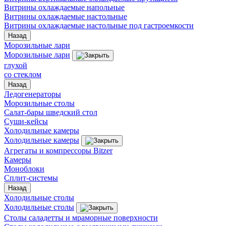
Витрины охлаждаемые напольные
Витрины охлаждаемые настольные
Витрины охлаждаемые настольные под гастроемкости
Назад
Морозильные лари
Морозильные лари
глухой
со стеклом
Назад
Ледогенераторы
Морозильные столы
Салат-бары шведский стол
Суши-кейсы
Холодильные камеры
Холодильные камеры
Агрегаты и компрессоры Bitzer
Камеры
Моноблоки
Сплит-системы
Назад
Холодильные столы
Холодильные столы
Столы саладетты и мраморные поверхности