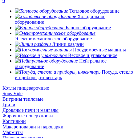
0
Тепловое оборудование
Холодильное
оборудование
Барное оборудование
Электромеханическое оборудование
Линии раздачи
Посудомоечные машины
Весовое и упаковочное
Нейтральное
оборудование
Посуда, стекло
и приборы, инвентарь
Котлы пищеварочные
Sous Vide
Витрины тепловые
Грили
Дровяные печи и мангалы
Жарочные поверхности
Коптильни
Макароноварки и пароварки
Мармиты
Пароконвектоматы