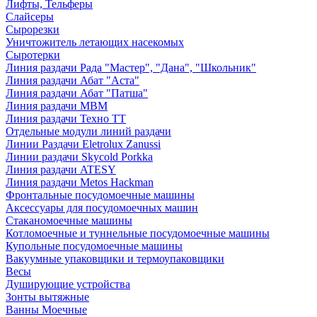
Лифты, Тельферы
Слайсеры
Сырорезки
Уничтожитель летающих насекомых
Сыротерки
Линия раздачи Рада "Мастер", "Дана", "Школьник"
Линия раздачи Абат "Аста"
Линия раздачи Абат "Патша"
Линия раздачи МВМ
Линия раздачи Техно ТТ
Отдельные модули линий раздачи
Линии Раздачи Eletrolux Zanussi
Линии раздачи Skycold Porkka
Линия раздачи ATESY
Линия раздачи Metos Hackman
Фронтальные посудомоечные машины
Аксессуары для посудомоечных машин
Стаканомоечные машины
Котломоечные и туннельные посудомоечные машины
Купольные посудомоечные машины
Вакуумные упаковщики и термоупаковщики
Весы
Душирующие устройства
Зонты вытяжные
Ванны Моечные