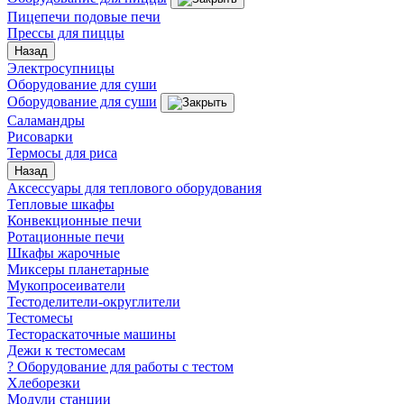
Пицепечи подовые печи
Прессы для пиццы
Назад
Электросупницы
Оборудование для суши
Оборудование для суши
Саламандры
Рисоварки
Термосы для риса
Назад
Аксессуары для теплового оборудования
Тепловые шкафы
Конвекционные печи
Ротационные печи
Шкафы жарочные
Миксеры планетарные
Мукопросеиватели
Тестоделители-округлители
Тестомесы
Тестораскаточные машины
Дежи к тестомесам
? Оборудование для работы с тестом
Хлеборезки
Модули станции