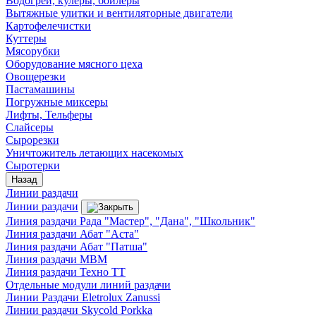
Водогреи, кулеры, бойлеры
Вытяжные улитки и вентиляторные двигатели
Картофелечистки
Куттеры
Мясорубки
Оборудование мясного цеха
Овощерезки
Пастамашины
Погружные миксеры
Лифты, Тельферы
Слайсеры
Сырорезки
Уничтожитель летающих насекомых
Сыротерки
Назад
Линии раздачи
Линии раздачи
Линия раздачи Рада "Мастер", "Дана", "Школьник"
Линия раздачи Абат "Аста"
Линия раздачи Абат "Патша"
Линия раздачи МВМ
Линия раздачи Техно ТТ
Отдельные модули линий раздачи
Линии Раздачи Eletrolux Zanussi
Линии раздачи Skycold Porkka