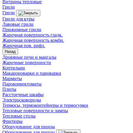
Витрины тепловые
Грили
Грили
Грили для куры
Лавовые грили
Прижимные грили
Жарочная поверхность гладк.
Жарочная поверхность комби.
Жарочная пов. рифл.
Назад
Дровяные печи и мангалы
Жарочные поверхности
Коптильни
Макароноварки и пароварки
Мармиты
Пароконвектоматы
Плиты
Расстоечные шкафы
Электросковороды
Термосы, термоконтейнеры и термосумки
Тепловые поверхности и лампы
Тепловые столы
Фритюры
Оборудование для пиццы
Оборудование для пиццы