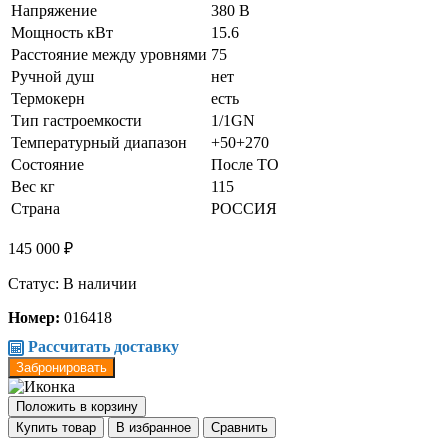
Напряжение
380 В
Мощность кВт
15.6
Расстояние между уровнями
75
Ручной душ
нет
Термокерн
есть
Тип гастроемкости
1/1GN
Температурный диапазон
+50+270
Состояние
После ТО
Вес кг
115
Страна
РОССИЯ
145 000 ₽
Статус: В наличии
Номер:
016418
Рассчитать доставку
Забронировать
Положить в корзину
Купить товар
В избранное
Сравнить