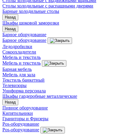
Столы холодильные с выдвижными ящиками
Столы холодильные с распашными дверями
Барные холодильные столы
Назад
Шкафы шоковой заморозки
Назад
Барное оборудование
Барное оборудование
Ледодробилки
Сокоохладители
Мебель и текстиль
Мебель и текстиль
Барная мебель
Мебель для зала
Текстиль банкетный
Телевизоры
Униформа персонала
Шкафы гардеробные металлические
Назад
Пивное оборудование
Кипятильники
Граниторы и Фризеры
Pos-оборудование
Pos-оборудование