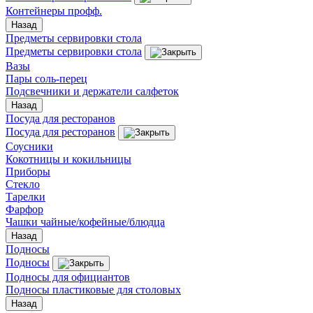
Контейнеры профф.
Назад
Предметы сервировки стола
Предметы сервировки стола
Вазы
Пары соль-перец
Подсвечники и держатели салфеток
Назад
Посуда для ресторанов
Посуда для ресторанов
Соусники
Кокотницы и кокильницы
Приборы
Стекло
Тарелки
Фарфор
Чашки чайные/кофейные/блюдца
Назад
Подносы
Подносы
Подносы для официантов
Подносы пластиковые для столовых
Назад