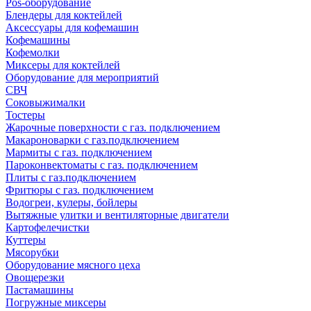
Pos-оборудование
Блендеры для коктейлей
Аксессуары для кофемашин
Кофемашины
Кофемолки
Миксеры для коктейлей
Оборудование для мероприятий
СВЧ
Соковыжималки
Тостеры
Жарочные поверхности с газ. подключением
Макароноварки с газ.подключением
Мармиты с газ. подключением
Пароконвектоматы с газ. подключением
Плиты с газ.подключением
Фритюры с газ. подключением
Водогреи, кулеры, бойлеры
Вытяжные улитки и вентиляторные двигатели
Картофелечистки
Куттеры
Мясорубки
Оборудование мясного цеха
Овощерезки
Пастамашины
Погружные миксеры