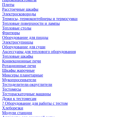
Плиты
Расстоечные шкафы
Электросковороды
Термосы, термоконтейнеры и термосумки
Тепловые поверхности и лампы
Тепловые столы
Фритюры
Оборудование для пиццы
Электросупницы
Оборудование для суши
Аксессуары для теплового оборудования
Тепловые шкафы
Конвекционные печи
Ротационные печи
Шкафы жарочные
Миксеры планетарные
Мукопросеиватели
Тестоделители-округлители
Тестомесы
Тестораскаточные машины
Дежи к тестомесам
? Оборудование для работы с тестом
Хлеборезки
Модули станции