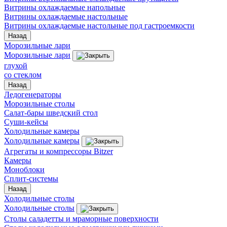
Витрины охлаждаемые напольные
Витрины охлаждаемые настольные
Витрины охлаждаемые настольные под гастроемкости
Назад
Морозильные лари
Морозильные лари
глухой
со стеклом
Назад
Ледогенераторы
Морозильные столы
Салат-бары шведский стол
Суши-кейсы
Холодильные камеры
Холодильные камеры
Агрегаты и компрессоры Bitzer
Камеры
Моноблоки
Сплит-системы
Назад
Холодильные столы
Холодильные столы
Столы саладетты и мраморные поверхности