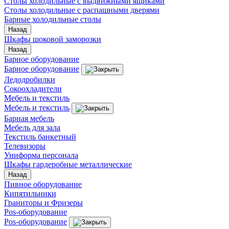
Столы холодильные с выдвижными ящиками
Столы холодильные с распашными дверями
Барные холодильные столы
Назад
Шкафы шоковой заморозки
Назад
Барное оборудование
Барное оборудование
Ледодробилки
Сокоохладители
Мебель и текстиль
Мебель и текстиль
Барная мебель
Мебель для зала
Текстиль банкетный
Телевизоры
Униформа персонала
Шкафы гардеробные металлические
Назад
Пивное оборудование
Кипятильники
Граниторы и Фризеры
Pos-оборудование
Pos-оборудование