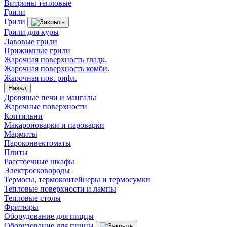
Витрины тепловые
Грили
Грили
Грили для куры
Лавовые грили
Прижимные грили
Жарочная поверхность гладк.
Жарочная поверхность комби.
Жарочная пов. рифл.
Назад
Дровяные печи и мангалы
Жарочные поверхности
Коптильни
Макароноварки и пароварки
Мармиты
Пароконвектоматы
Плиты
Расстоечные шкафы
Электросковороды
Термосы, термоконтейнеры и термосумки
Тепловые поверхности и лампы
Тепловые столы
Фритюры
Оборудование для пиццы
Оборудование для пиццы