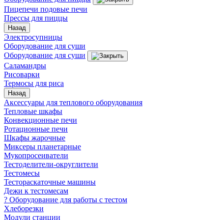
Пицепечи подовые печи
Прессы для пиццы
Назад
Электросупницы
Оборудование для суши
Оборудование для суши
Саламандры
Рисоварки
Термосы для риса
Назад
Аксессуары для теплового оборудования
Тепловые шкафы
Конвекционные печи
Ротационные печи
Шкафы жарочные
Миксеры планетарные
Мукопросеиватели
Тестоделители-округлители
Тестомесы
Тестораскаточные машины
Дежи к тестомесам
? Оборудование для работы с тестом
Хлеборезки
Модули станции