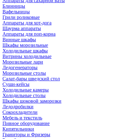
Аппараты для сахарной ваты
Блинницы
Вафельницы
Грили роликовые
Аппараты для хот-дога
Шаурма аппараты
Аппараты для поп-корна
Винные шкафы
Шкафы морозильные
Холодильные шкафы
Витрины холодильные
Морозильные лари
Ледогенераторы
Морозильные столы
Салат-бары шведский стол
Суши-кейсы
Холодильные камеры
Холодильные столы
Шкафы шоковой заморозки
Ледодробилки
Сокоохладители
Мебель и текстиль
Пивное оборудование
Кипятильники
Граниторы и Фризеры