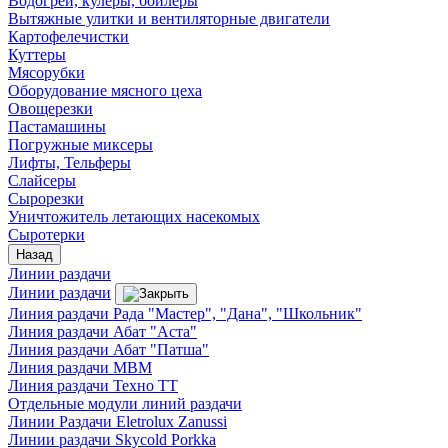
Водогреи, кулеры, бойлеры
Вытяжные улитки и вентиляторные двигатели
Картофелечистки
Куттеры
Мясорубки
Оборудование мясного цеха
Овощерезки
Пастамашины
Погружные миксеры
Лифты, Тельферы
Слайсеры
Сырорезки
Уничтожитель летающих насекомых
Сыротерки
Назад
Линии раздачи
Линии раздачи
Линия раздачи Рада "Мастер", "Дана", "Школьник"
Линия раздачи Абат "Аста"
Линия раздачи Абат "Патша"
Линия раздачи МВМ
Линия раздачи Техно ТТ
Отдельные модули линий раздачи
Линии Раздачи Eletrolux Zanussi
Линии раздачи Skycold Porkka