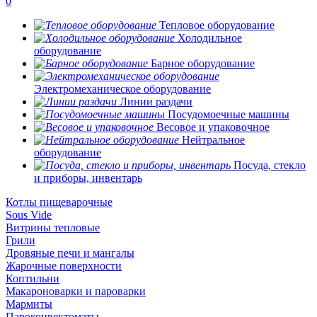
0
Тепловое оборудование
Холодильное
оборудование
Барное оборудование
Электромеханическое оборудование
Линии раздачи
Посудомоечные машины
Весовое и упаковочное
Нейтральное
оборудование
Посуда, стекло
и приборы, инвентарь
Котлы пищеварочные
Sous Vide
Витрины тепловые
Грили
Дровяные печи и мангалы
Жарочные поверхности
Коптильни
Макароноварки и пароварки
Мармиты
Пароконвектоматы