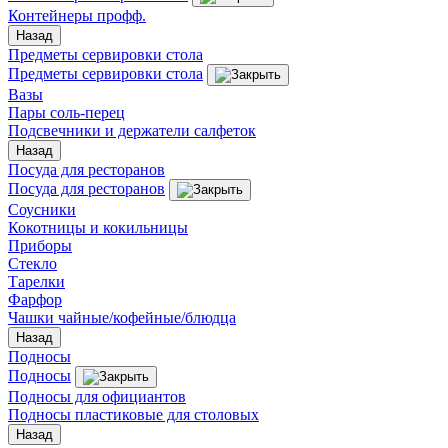
Контейнеры профф.
Назад
Предметы сервировки стола
Предметы сервировки стола
Вазы
Пары соль-перец
Подсвечники и держатели салфеток
Назад
Посуда для ресторанов
Посуда для ресторанов
Соусники
Кокотницы и кокильницы
Приборы
Стекло
Тарелки
Фарфор
Чашки чайные/кофейные/блюдца
Назад
Подносы
Подносы
Подносы для официантов
Подносы пластиковые для столовых
Назад