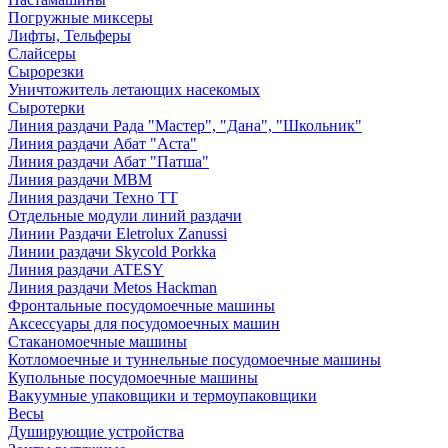
Погружные миксеры
Лифты, Тельферы
Слайсеры
Сырорезки
Уничтожитель летающих насекомых
Сыротерки
Линия раздачи Рада "Мастер", "Дана", "Школьник"
Линия раздачи Абат "Аста"
Линия раздачи Абат "Патша"
Линия раздачи МВМ
Линия раздачи Техно ТТ
Отдельные модули линий раздачи
Линии Раздачи Eletrolux Zanussi
Линии раздачи Skycold Porkka
Линия раздачи ATESY
Линия раздачи Metos Hackman
Фронтальные посудомоечные машины
Аксессуары для посудомоечных машин
Стаканомоечные машины
Котломоечные и туннельные посудомоечные машины
Купольные посудомоечные машины
Вакуумные упаковщики и термоупаковщики
Весы
Душирующие устройства