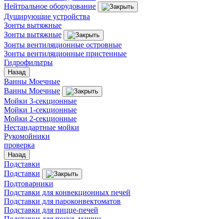
Нейтральное оборудование
Душирующие устройства
Зонты вытяжные
Зонты вытяжные
Зонты вентиляционные островные
Зонты вентиляционные пристенные
Гидрофильтры
Назад
Ванны Моечные
Ванны Моечные
Мойки 3-секционные
Мойки 1-секционные
Мойки 2-секционные
Нестандартные мойки
Рукомойники
проверка
Назад
Подставки
Подставки
Подтоварники
Подставки для конвекционных печей
Подставки для пароконвектоматов
Подставки для пицце-печей
Подставки для посуд. машин