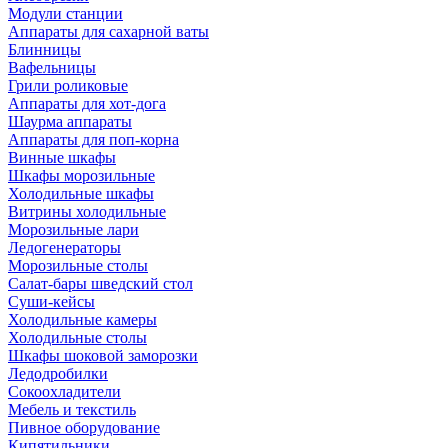
Модули станции
Аппараты для сахарной ваты
Блинницы
Вафельницы
Грили роликовые
Аппараты для хот-дога
Шаурма аппараты
Аппараты для поп-корна
Винные шкафы
Шкафы морозильные
Холодильные шкафы
Витрины холодильные
Морозильные лари
Ледогенераторы
Морозильные столы
Салат-бары шведский стол
Суши-кейсы
Холодильные камеры
Холодильные столы
Шкафы шоковой заморозки
Ледодробилки
Сокоохладители
Мебель и текстиль
Пивное оборудование
Кипятильники