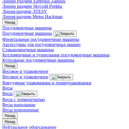
Линии Раздачи Eletrolux Zanussi
Линии раздачи Skycold Porkka
Линия раздачи ATESY
Линия раздачи Metos Hackman
Назад
Посудомоечные машины
Посудомоечные машины
Фронтальные посудомоечные машины
Аксессуары для посудомоечных машин
Стаканомоечные машины
Котломоечные и туннельные посудомоечные машины
Купольные посудомоечные машины
Назад
Весовое и упаковочное
Весовое и упаковочное
Вакуумные упаковщики и термоупаковщики
Весы
Весы
Весы с термопечатью
Весы напольные
Весы порционные
Назад
Назад
Нейтральное оборудование