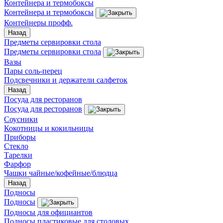
Контейнера и термобоксы
Контейнера и термобоксы
Контейнеры профф.
Назад
Предметы сервировки стола
Предметы сервировки стола
Вазы
Пары соль-перец
Подсвечники и держатели салфеток
Назад
Посуда для ресторанов
Посуда для ресторанов
Соусники
Кокотницы и кокильницы
Приборы
Стекло
Тарелки
Фарфор
Чашки чайные/кофейные/блюдца
Назад
Подносы
Подносы
Подносы для официантов
Подносы пластиковые для столовых