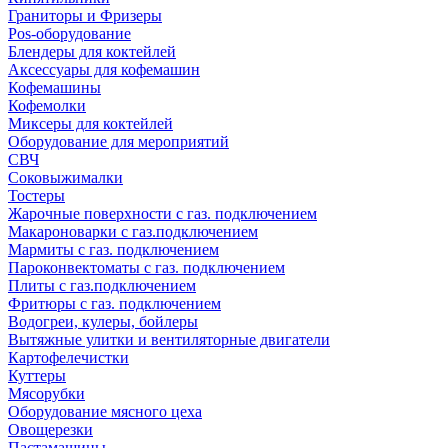
Граниторы и Фризеры
Pos-оборудование
Блендеры для коктейлей
Аксессуары для кофемашин
Кофемашины
Кофемолки
Миксеры для коктейлей
Оборудование для мероприятий
СВЧ
Соковыжималки
Тостеры
Жарочные поверхности с газ. подключением
Макароноварки с газ.подключением
Мармиты с газ. подключением
Пароконвектоматы с газ. подключением
Плиты с газ.подключением
Фритюры с газ. подключением
Водогреи, кулеры, бойлеры
Вытяжные улитки и вентиляторные двигатели
Картофелечистки
Куттеры
Мясорубки
Оборудование мясного цеха
Овощерезки
Пастамашины