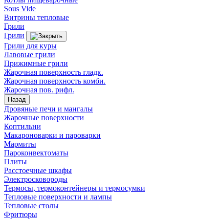
Sous Vide
Витрины тепловые
Грили
Грили
Грили для куры
Лавовые грили
Прижимные грили
Жарочная поверхность гладк.
Жарочная поверхность комби.
Жарочная пов. рифл.
Назад
Дровяные печи и мангалы
Жарочные поверхности
Коптильни
Макароноварки и пароварки
Мармиты
Пароконвектоматы
Плиты
Расстоечные шкафы
Электросковороды
Термосы, термоконтейнеры и термосумки
Тепловые поверхности и лампы
Тепловые столы
Фритюры