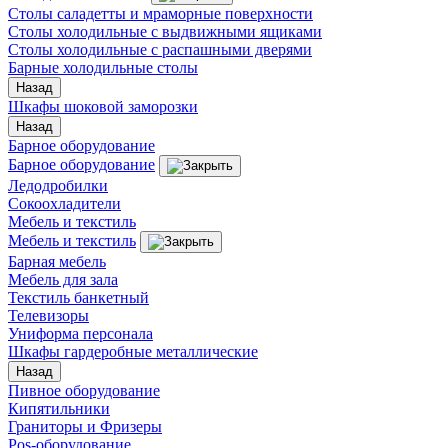
Столы саладетты и мраморные поверхности
Столы холодильные с выдвижными ящиками
Столы холодильные с распашными дверями
Барные холодильные столы
Назад
Шкафы шоковой заморозки
Назад
Барное оборудование
Барное оборудование
Ледодробилки
Сокоохладители
Мебель и текстиль
Мебель и текстиль
Барная мебель
Мебель для зала
Текстиль банкетный
Телевизоры
Униформа персонала
Шкафы гардеробные металлические
Назад
Пивное оборудование
Кипятильники
Граниторы и Фризеры
Pos-оборудование