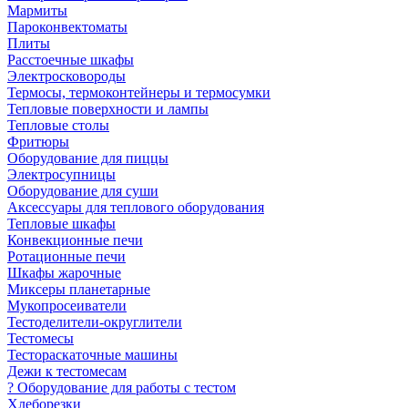
Мармиты
Пароконвектоматы
Плиты
Расстоечные шкафы
Электросковороды
Термосы, термоконтейнеры и термосумки
Тепловые поверхности и лампы
Тепловые столы
Фритюры
Оборудование для пиццы
Электросупницы
Оборудование для суши
Аксессуары для теплового оборудования
Тепловые шкафы
Конвекционные печи
Ротационные печи
Шкафы жарочные
Миксеры планетарные
Мукопросеиватели
Тестоделители-округлители
Тестомесы
Тестораскаточные машины
Дежи к тестомесам
? Оборудование для работы с тестом
Хлеборезки