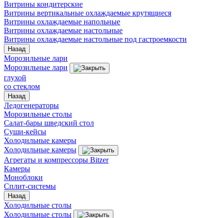
Витрины кондитерские
Витрины вертикальные охлаждаемые крутящиеся
Витрины охлаждаемые напольные
Витрины охлаждаемые настольные
Витрины охлаждаемые настольные под гастроемкости
Назад
Морозильные лари
Морозильные лари
глухой
со стеклом
Назад
Ледогенераторы
Морозильные столы
Салат-бары шведский стол
Суши-кейсы
Холодильные камеры
Холодильные камеры
Агрегаты и компрессоры Bitzer
Камеры
Моноблоки
Сплит-системы
Назад
Холодильные столы
Холодильные столы