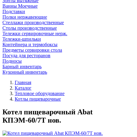
Зонты вытяжные
Ванны Моечные
Подставки
Полки нержавеющие
Стеллажи производственные
Столы производственные
Тележки сервировочные нерж.
Тележки-шпильки
Контейнера и термобоксы
Предметы сервировки стола
Посуда для ресторанов
Подносы
Барный инвентарь
Кухонный инвентарь
Главная
Каталог
Тепловое оборудование
Котлы пищеварочные
Котел пищеварочный Abat
КПЭМ-60/7Т нов.