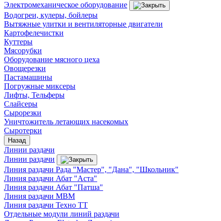
Электромеханическое оборудование
Водогреи, кулеры, бойлеры
Вытяжные улитки и вентиляторные двигатели
Картофелечистки
Куттеры
Мясорубки
Оборудование мясного цеха
Овощерезки
Пастамашины
Погружные миксеры
Лифты, Тельферы
Слайсеры
Сырорезки
Уничтожитель летающих насекомых
Сыротерки
Назад
Линии раздачи
Линии раздачи
Линия раздачи Рада "Мастер", "Дана", "Школьник"
Линия раздачи Абат "Аста"
Линия раздачи Абат "Патша"
Линия раздачи МВМ
Линия раздачи Техно ТТ
Отдельные модули линий раздачи