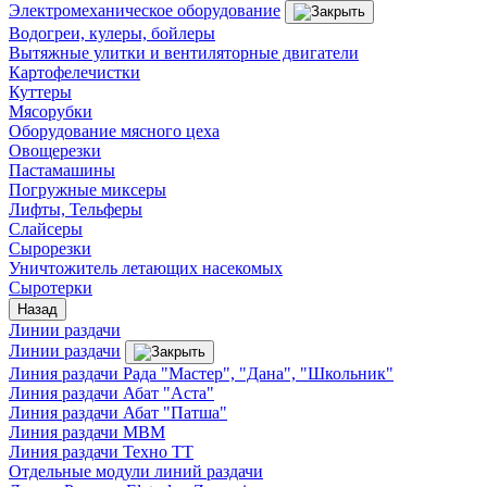
Электромеханическое оборудование
Водогреи, кулеры, бойлеры
Вытяжные улитки и вентиляторные двигатели
Картофелечистки
Куттеры
Мясорубки
Оборудование мясного цеха
Овощерезки
Пастамашины
Погружные миксеры
Лифты, Тельферы
Слайсеры
Сырорезки
Уничтожитель летающих насекомых
Сыротерки
Назад
Линии раздачи
Линии раздачи
Линия раздачи Рада "Мастер", "Дана", "Школьник"
Линия раздачи Абат "Аста"
Линия раздачи Абат "Патша"
Линия раздачи МВМ
Линия раздачи Техно ТТ
Отдельные модули линий раздачи