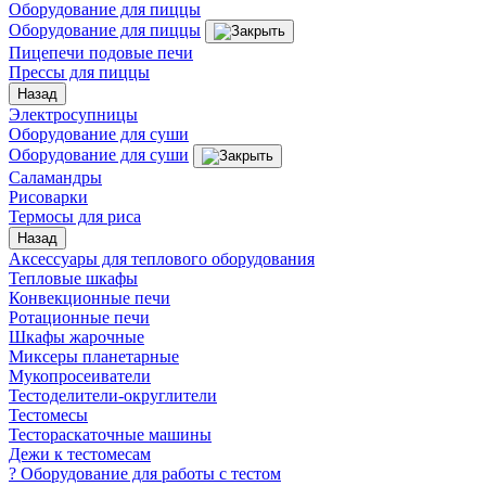
Оборудование для пиццы
Оборудование для пиццы
Пицепечи подовые печи
Прессы для пиццы
Назад
Электросупницы
Оборудование для суши
Оборудование для суши
Саламандры
Рисоварки
Термосы для риса
Назад
Аксессуары для теплового оборудования
Тепловые шкафы
Конвекционные печи
Ротационные печи
Шкафы жарочные
Миксеры планетарные
Мукопросеиватели
Тестоделители-округлители
Тестомесы
Тестораскаточные машины
Дежи к тестомесам
? Оборудование для работы с тестом