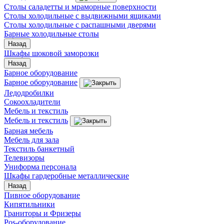
Столы саладетты и мраморные поверхности
Столы холодильные с выдвижными ящиками
Столы холодильные с распашными дверями
Барные холодильные столы
Назад
Шкафы шоковой заморозки
Назад
Барное оборудование
Барное оборудование
Ледодробилки
Сокоохладители
Мебель и текстиль
Мебель и текстиль
Барная мебель
Мебель для зала
Текстиль банкетный
Телевизоры
Униформа персонала
Шкафы гардеробные металлические
Назад
Пивное оборудование
Кипятильники
Граниторы и Фризеры
Pos-оборудование