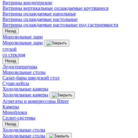
Витрины кондитерские
Витрины вертикальные охлаждаемые крутящиеся
Витрины охлаждаемые напольные
Витрины охлаждаемые настольные
Витрины охлаждаемые настольные под гастроемкости
Назад
Морозильные лари
Морозильные лари
глухой
со стеклом
Назад
Ледогенераторы
Морозильные столы
Салат-бары шведский стол
Суши-кейсы
Холодильные камеры
Холодильные камеры
Агрегаты и компрессоры Bitzer
Камеры
Моноблоки
Сплит-системы
Назад
Холодильные столы
Холодильные столы