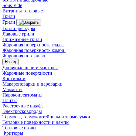
Sous Vide
Витрины тепловые
Грили
Грили
Грили для куры
Лавовые грили
Прижимные грили
Жарочная поверхность гладк.
Жарочная поверхность комби.
Жарочная пов. рифл.
Назад
Дровяные печи и мангалы
Жарочные поверхности
Коптильни
Макароноварки и пароварки
Мармиты
Пароконвектоматы
Плиты
Расстоечные шкафы
Электросковороды
Термосы, термоконтейнеры и термосумки
Тепловые поверхности и лампы
Тепловые столы
Фритюры