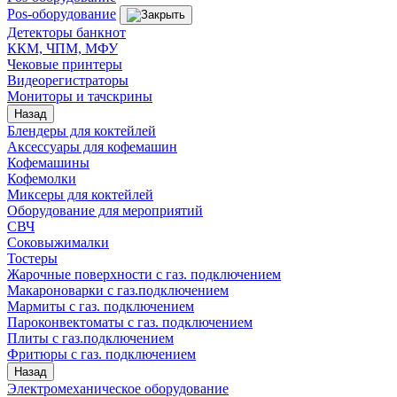
Pos-оборудование
Детекторы банкнот
ККМ, ЧПМ, МФУ
Чековые принтеры
Видеорегистраторы
Мониторы и тачскрины
Назад
Блендеры для коктейлей
Аксессуары для кофемашин
Кофемашины
Кофемолки
Миксеры для коктейлей
Оборудование для мероприятий
СВЧ
Соковыжималки
Тостеры
Жарочные поверхности с газ. подключением
Макароноварки с газ.подключением
Мармиты с газ. подключением
Пароконвектоматы с газ. подключением
Плиты с газ.подключением
Фритюры с газ. подключением
Назад
Электромеханическое оборудование