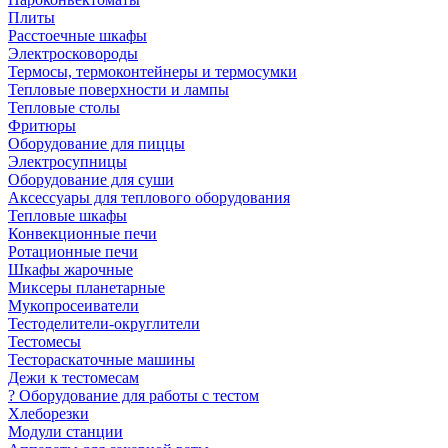
Плиты
Расстоечные шкафы
Электросковороды
Термосы, термоконтейнеры и термосумки
Тепловые поверхности и лампы
Тепловые столы
Фритюры
Оборудование для пиццы
Электросупницы
Оборудование для суши
Аксессуары для теплового оборудования
Тепловые шкафы
Конвекционные печи
Ротационные печи
Шкафы жарочные
Миксеры планетарные
Мукопросеиватели
Тестоделители-округлители
Тестомесы
Тестораскаточные машины
Дежи к тестомесам
? Оборудование для работы с тестом
Хлеборезки
Модули станции