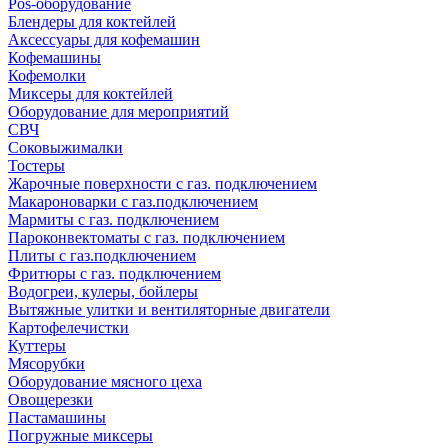
Pos-оборудование
Блендеры для коктейлей
Аксессуары для кофемашин
Кофемашины
Кофемолки
Миксеры для коктейлей
Оборудование для мероприятий
СВЧ
Соковыжималки
Тостеры
Жарочные поверхности с газ. подключением
Макароноварки с газ.подключением
Мармиты с газ. подключением
Пароконвектоматы с газ. подключением
Плиты с газ.подключением
Фритюры с газ. подключением
Водогреи, кулеры, бойлеры
Вытяжные улитки и вентиляторные двигатели
Картофелечистки
Куттеры
Мясорубки
Оборудование мясного цеха
Овощерезки
Пастамашины
Погружные миксеры