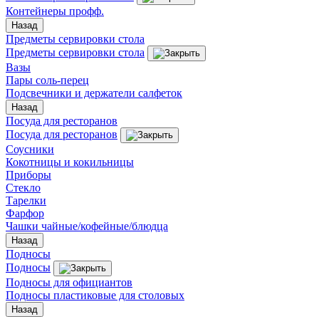
Контейнеры профф.
Назад
Предметы сервировки стола
Предметы сервировки стола
Вазы
Пары соль-перец
Подсвечники и держатели салфеток
Назад
Посуда для ресторанов
Посуда для ресторанов
Соусники
Кокотницы и кокильницы
Приборы
Стекло
Тарелки
Фарфор
Чашки чайные/кофейные/блюдца
Назад
Подносы
Подносы
Подносы для официантов
Подносы пластиковые для столовых
Назад