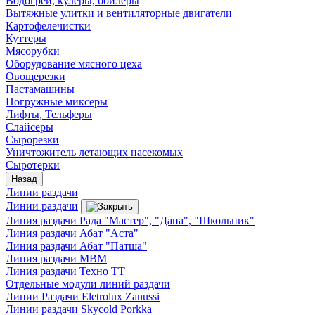
Водогреи, кулеры, бойлеры
Вытяжные улитки и вентиляторные двигатели
Картофелечистки
Куттеры
Мясорубки
Оборудование мясного цеха
Овощерезки
Пастамашины
Погружные миксеры
Лифты, Тельферы
Слайсеры
Сырорезки
Уничтожитель летающих насекомых
Сыротерки
Назад
Линии раздачи
Линии раздачи
Линия раздачи Рада "Мастер", "Дана", "Школьник"
Линия раздачи Абат "Аста"
Линия раздачи Абат "Патша"
Линия раздачи МВМ
Линия раздачи Техно ТТ
Отдельные модули линий раздачи
Линии Раздачи Eletrolux Zanussi
Линии раздачи Skycold Porkka