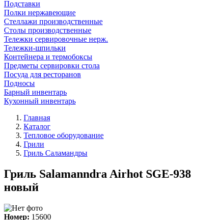
Подставки
Полки нержавеющие
Стеллажи производственные
Столы производственные
Тележки сервировочные нерж.
Тележки-шпильки
Контейнера и термобоксы
Предметы сервировки стола
Посуда для ресторанов
Подносы
Барный инвентарь
Кухонный инвентарь
Главная
Каталог
Тепловое оборудование
Грили
Гриль Саламандры
Гриль Salamanndra Airhot SGE-938
новый
Номер:
15600