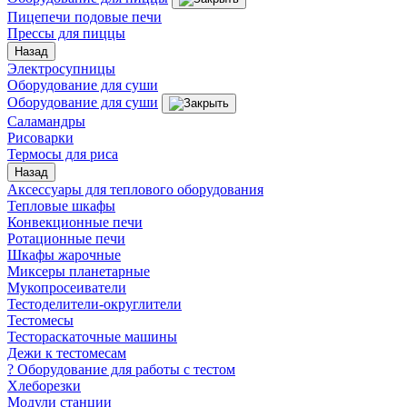
Пицепечи подовые печи
Прессы для пиццы
Назад
Электросупницы
Оборудование для суши
Оборудование для суши
Саламандры
Рисоварки
Термосы для риса
Назад
Аксессуары для теплового оборудования
Тепловые шкафы
Конвекционные печи
Ротационные печи
Шкафы жарочные
Миксеры планетарные
Мукопросеиватели
Тестоделители-округлители
Тестомесы
Тестораскаточные машины
Дежи к тестомесам
? Оборудование для работы с тестом
Хлеборезки
Модули станции