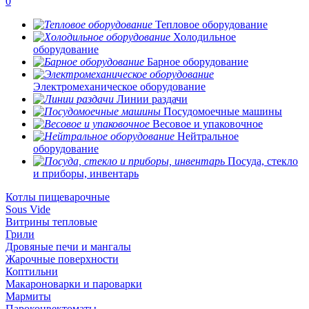
0
Тепловое оборудование
Холодильное
оборудование
Барное оборудование
Электромеханическое оборудование
Линии раздачи
Посудомоечные машины
Весовое и упаковочное
Нейтральное
оборудование
Посуда, стекло
и приборы, инвентарь
Котлы пищеварочные
Sous Vide
Витрины тепловые
Грили
Дровяные печи и мангалы
Жарочные поверхности
Коптильни
Макароноварки и пароварки
Мармиты
Пароконвектоматы