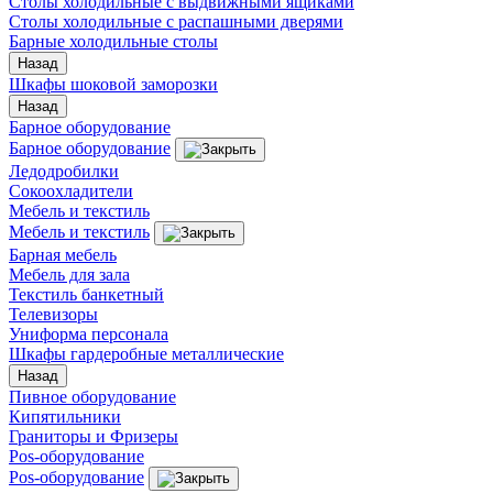
Столы холодильные с выдвижными ящиками
Столы холодильные с распашными дверями
Барные холодильные столы
Назад
Шкафы шоковой заморозки
Назад
Барное оборудование
Барное оборудование
Ледодробилки
Сокоохладители
Мебель и текстиль
Мебель и текстиль
Барная мебель
Мебель для зала
Текстиль банкетный
Телевизоры
Униформа персонала
Шкафы гардеробные металлические
Назад
Пивное оборудование
Кипятильники
Граниторы и Фризеры
Pos-оборудование
Pos-оборудование