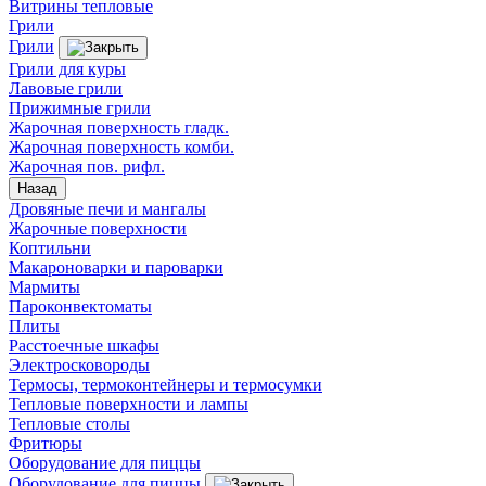
Витрины тепловые
Грили
Грили
Грили для куры
Лавовые грили
Прижимные грили
Жарочная поверхность гладк.
Жарочная поверхность комби.
Жарочная пов. рифл.
Назад
Дровяные печи и мангалы
Жарочные поверхности
Коптильни
Макароноварки и пароварки
Мармиты
Пароконвектоматы
Плиты
Расстоечные шкафы
Электросковороды
Термосы, термоконтейнеры и термосумки
Тепловые поверхности и лампы
Тепловые столы
Фритюры
Оборудование для пиццы
Оборудование для пиццы