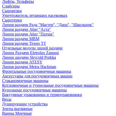
Лифты, Тельферы
Слайсеры
Сырорезки
Уничтожитель летающих насекомых
Сыротерки
Линия раздачи Рада "Мастер", "Дана", "Школьник"
Линия раздачи Абат "Аста"
Линия раздачи Абат "Патша"
Линия раздачи МВМ
Линия раздачи Техно ТТ
Отдельные модули линий раздачи
Линии Раздачи Eletrolux Zanussi
Линии раздачи Skycold Porkka
Линия раздачи ATESY
Линия раздачи Metos Hackman
Фронтальные посудомоечные машины
Аксессуары для посудомоечных машин
Стаканомоечные машины
Котломоечные и туннельные посудомоечные машины
Купольные посудомоечные машины
Вакуумные упаковщики и термоупаковщики
Весы
Душирующие устройства
Зонты вытяжные
Ванны Моечные