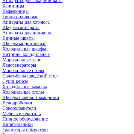
Аппараты для сахарной ваты
Блинницы
Вафельницы
Грили роликовые
Аппараты для хот-дога
Шаурма аппараты
Аппараты для поп-корна
Винные шкафы
Шкафы морозильные
Холодильные шкафы
Витрины холодильные
Морозильные лари
Ледогенераторы
Морозильные столы
Салат-бары шведский стол
Суши-кейсы
Холодильные камеры
Холодильные столы
Шкафы шоковой заморозки
Ледодробилки
Сокоохладители
Мебель и текстиль
Пивное оборудование
Кипятильники
Граниторы и Фризеры