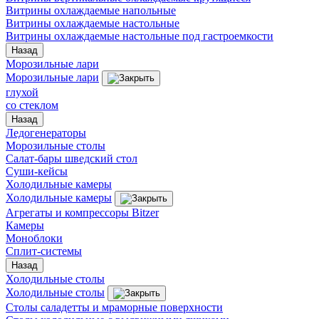
Витрины охлаждаемые напольные
Витрины охлаждаемые настольные
Витрины охлаждаемые настольные под гастроемкости
Назад
Морозильные лари
Морозильные лари
глухой
со стеклом
Назад
Ледогенераторы
Морозильные столы
Салат-бары шведский стол
Суши-кейсы
Холодильные камеры
Холодильные камеры
Агрегаты и компрессоры Bitzer
Камеры
Моноблоки
Сплит-системы
Назад
Холодильные столы
Холодильные столы
Столы саладетты и мраморные поверхности