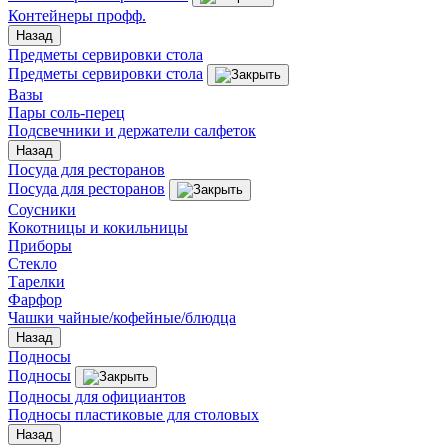
Контейнеры профф.
Назад
Предметы сервировки стола
Предметы сервировки стола
Вазы
Пары соль-перец
Подсвечники и держатели салфеток
Назад
Посуда для ресторанов
Посуда для ресторанов
Соусники
Кокотницы и кокильницы
Приборы
Стекло
Тарелки
Фарфор
Чашки чайные/кофейные/блюдца
Назад
Подносы
Подносы
Подносы для официантов
Подносы пластиковые для столовых
Назад