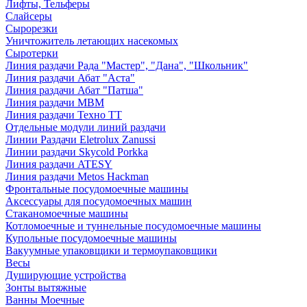
Лифты, Тельферы
Слайсеры
Сырорезки
Уничтожитель летающих насекомых
Сыротерки
Линия раздачи Рада "Мастер", "Дана", "Школьник"
Линия раздачи Абат "Аста"
Линия раздачи Абат "Патша"
Линия раздачи МВМ
Линия раздачи Техно ТТ
Отдельные модули линий раздачи
Линии Раздачи Eletrolux Zanussi
Линии раздачи Skycold Porkka
Линия раздачи ATESY
Линия раздачи Metos Hackman
Фронтальные посудомоечные машины
Аксессуары для посудомоечных машин
Стаканомоечные машины
Котломоечные и туннельные посудомоечные машины
Купольные посудомоечные машины
Вакуумные упаковщики и термоупаковщики
Весы
Душирующие устройства
Зонты вытяжные
Ванны Моечные