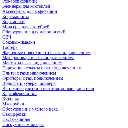
Pos-оборудование
Блендеры для коктейлей
Аксессуары для кофемашин
Кофемашины
Кофемолки
Миксеры для коктейлей
Оборудование для мероприятий
СВЧ
Соковыжималки
Тостеры
Жарочные поверхности с газ. подключением
Макароноварки с газ.подключением
Мармиты с газ. подключением
Пароконвектоматы с газ. подключением
Плиты с газ.подключением
Фритюры с газ. подключением
Водогреи, кулеры, бойлеры
Вытяжные улитки и вентиляторные двигатели
Картофелечистки
Куттеры
Мясорубки
Оборудование мясного цеха
Овощерезки
Пастамашины
Погружные миксеры