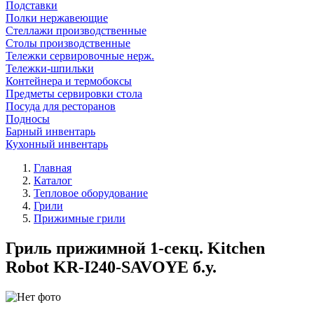
Подставки
Полки нержавеющие
Стеллажи производственные
Столы производственные
Тележки сервировочные нерж.
Тележки-шпильки
Контейнера и термобоксы
Предметы сервировки стола
Посуда для ресторанов
Подносы
Барный инвентарь
Кухонный инвентарь
Главная
Каталог
Тепловое оборудование
Грили
Прижимные грили
Гриль прижимной 1-секц. Kitchen
Robot KR-I240-SAVOYE б.у.