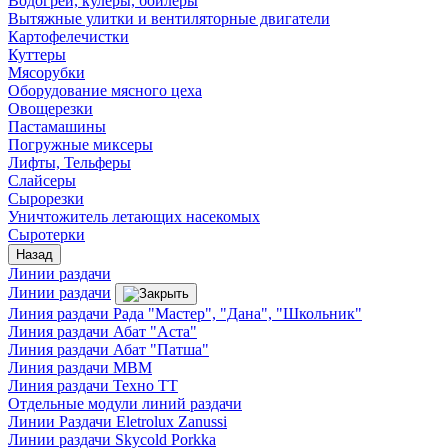
Водогреи, кулеры, бойлеры
Вытяжные улитки и вентиляторные двигатели
Картофелечистки
Куттеры
Мясорубки
Оборудование мясного цеха
Овощерезки
Пастамашины
Погружные миксеры
Лифты, Тельферы
Слайсеры
Сырорезки
Уничтожитель летающих насекомых
Сыротерки
Назад
Линии раздачи
Линии раздачи
Линия раздачи Рада "Мастер", "Дана", "Школьник"
Линия раздачи Абат "Аста"
Линия раздачи Абат "Патша"
Линия раздачи МВМ
Линия раздачи Техно ТТ
Отдельные модули линий раздачи
Линии Раздачи Eletrolux Zanussi
Линии раздачи Skycold Porkka