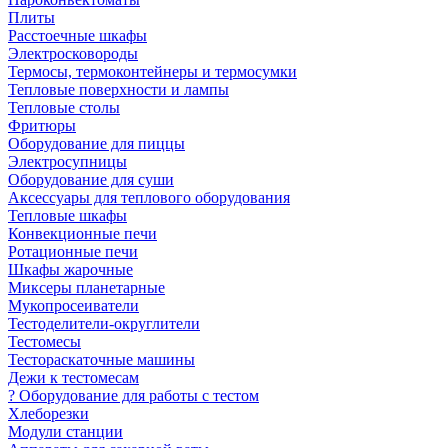
Плиты
Расстоечные шкафы
Электросковороды
Термосы, термоконтейнеры и термосумки
Тепловые поверхности и лампы
Тепловые столы
Фритюры
Оборудование для пиццы
Электросупницы
Оборудование для суши
Аксессуары для теплового оборудования
Тепловые шкафы
Конвекционные печи
Ротационные печи
Шкафы жарочные
Миксеры планетарные
Мукопросеиватели
Тестоделители-округлители
Тестомесы
Тестораскаточные машины
Дежи к тестомесам
? Оборудование для работы с тестом
Хлеборезки
Модули станции