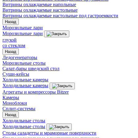
Витрины охлаждаемые напольные
Витрины охлаждаемые настольные
Витрины охлаждаемые настольные под гастроемкости
Назад
Морозильные лари
Морозильные лари
глухой
со стеклом
Назад
Ледогенераторы
Морозильные столы
Салат-бары шведский стол
Суши-кейсы
Холодильные камеры
Холодильные камеры
Агрегаты и компрессоры Bitzer
Камеры
Моноблоки
Сплит-системы
Назад
Холодильные столы
Холодильные столы
Столы саладетты и мраморные поверхности