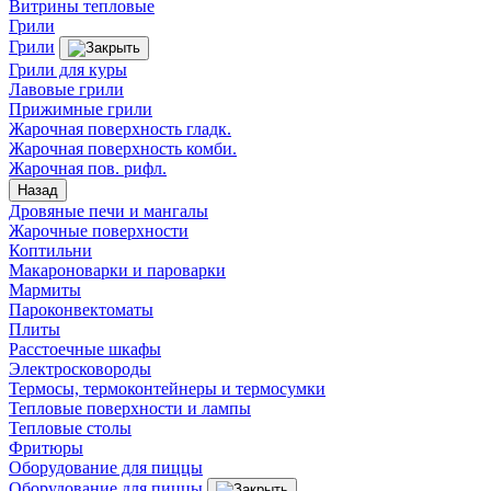
Витрины тепловые
Грили
Грили
Грили для куры
Лавовые грили
Прижимные грили
Жарочная поверхность гладк.
Жарочная поверхность комби.
Жарочная пов. рифл.
Назад
Дровяные печи и мангалы
Жарочные поверхности
Коптильни
Макароноварки и пароварки
Мармиты
Пароконвектоматы
Плиты
Расстоечные шкафы
Электросковороды
Термосы, термоконтейнеры и термосумки
Тепловые поверхности и лампы
Тепловые столы
Фритюры
Оборудование для пиццы
Оборудование для пиццы