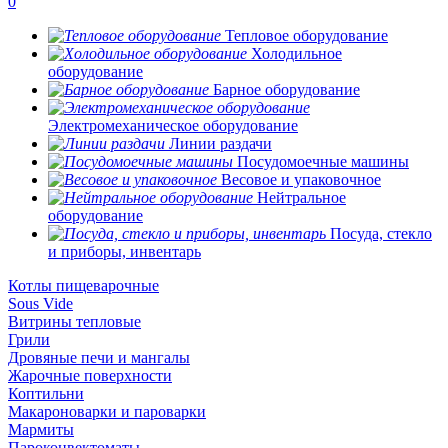
0
Тепловое оборудование
Холодильное
оборудование
Барное оборудование
Электромеханическое оборудование
Линии раздачи
Посудомоечные машины
Весовое и упаковочное
Нейтральное
оборудование
Посуда, стекло
и приборы, инвентарь
Котлы пищеварочные
Sous Vide
Витрины тепловые
Грили
Дровяные печи и мангалы
Жарочные поверхности
Коптильни
Макароноварки и пароварки
Мармиты
Пароконвектоматы