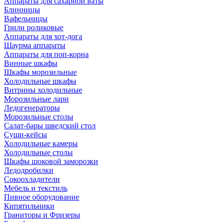
Аппараты для сахарной ваты
Блинницы
Вафельницы
Грили роликовые
Аппараты для хот-дога
Шаурма аппараты
Аппараты для поп-корна
Винные шкафы
Шкафы морозильные
Холодильные шкафы
Витрины холодильные
Морозильные лари
Ледогенераторы
Морозильные столы
Салат-бары шведский стол
Суши-кейсы
Холодильные камеры
Холодильные столы
Шкафы шоковой заморозки
Ледодробилки
Сокоохладители
Мебель и текстиль
Пивное оборудование
Кипятильники
Граниторы и Фризеры