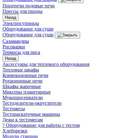
Пицепечи подовые печи
Прессы для пиццы
Назад
Электросупницы
Оборудование для суши
Оборудование для суши
Саламандры
Рисоварки
Термосы для риса
Назад
Аксессуары для теплового оборудования
Тепловые шкафы
Конвекционные печи
Ротационные печи
Шкафы жарочные
Миксеры планетарные
Мукопросеиватели
Тестоделители-округлители
Тестомесы
Тестораскаточные машины
Дежи к тестомесам
? Оборудование для работы с тестом
Хлеборезки
Модули станции