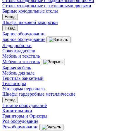
Столы холодильные с выдвижными ящиками
Столы холодильные с распашными дверями
Барные холодильные столы
Назад
Шкафы шоковой заморозки
Назад
Барное оборудование
Барное оборудование
Ледодробилки
Сокоохладители
Мебель и текстиль
Мебель и текстиль
Барная мебель
Мебель для зала
Текстиль банкетный
Телевизоры
Униформа персонала
Шкафы гардеробные металлические
Назад
Пивное оборудование
Кипятильники
Граниторы и Фризеры
Pos-оборудование
Pos-оборудование