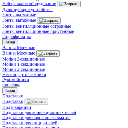
Нейтральное оборудование
Душирующие устройства
Зонты вытяжные
Зонты вытяжные
Зонты вентиляционные островные
Зонты вентиляционные пристенные
Гидрофильтры
Назад
Ванны Моечные
Ванны Моечные
Мойки 3-секционные
Мойки 1-секционные
Мойки 2-секционные
Нестандартные мойки
Рукомойники
проверка
Назад
Подставки
Подставки
Подтоварники
Подставки для конвекционных печей
Подставки для пароконвектоматов
Подставки для пицце-печей
Подставки для посуд. машин