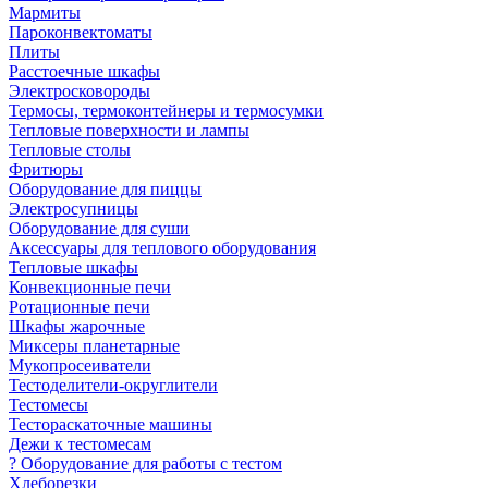
Мармиты
Пароконвектоматы
Плиты
Расстоечные шкафы
Электросковороды
Термосы, термоконтейнеры и термосумки
Тепловые поверхности и лампы
Тепловые столы
Фритюры
Оборудование для пиццы
Электросупницы
Оборудование для суши
Аксессуары для теплового оборудования
Тепловые шкафы
Конвекционные печи
Ротационные печи
Шкафы жарочные
Миксеры планетарные
Мукопросеиватели
Тестоделители-округлители
Тестомесы
Тестораскаточные машины
Дежи к тестомесам
? Оборудование для работы с тестом
Хлеборезки