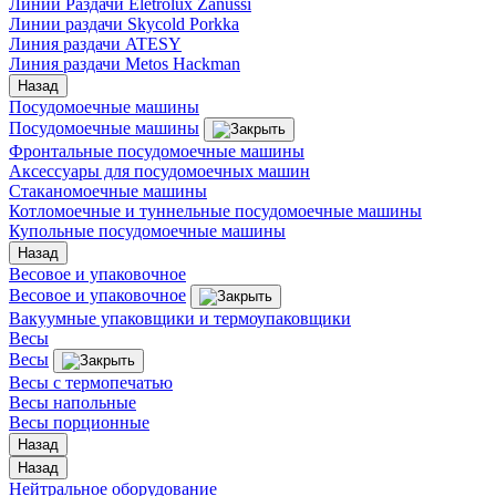
Линии Раздачи Eletrolux Zanussi
Линии раздачи Skycold Porkka
Линия раздачи ATESY
Линия раздачи Metos Hackman
Назад
Посудомоечные машины
Посудомоечные машины
Фронтальные посудомоечные машины
Аксессуары для посудомоечных машин
Стаканомоечные машины
Котломоечные и туннельные посудомоечные машины
Купольные посудомоечные машины
Назад
Весовое и упаковочное
Весовое и упаковочное
Вакуумные упаковщики и термоупаковщики
Весы
Весы
Весы с термопечатью
Весы напольные
Весы порционные
Назад
Назад
Нейтральное оборудование