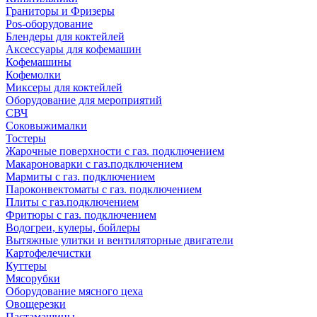
Граниторы и Фризеры
Pos-оборудование
Блендеры для коктейлей
Аксессуары для кофемашин
Кофемашины
Кофемолки
Миксеры для коктейлей
Оборудование для мероприятий
СВЧ
Соковыжималки
Тостеры
Жарочные поверхности с газ. подключением
Макароноварки с газ.подключением
Мармиты с газ. подключением
Пароконвектоматы с газ. подключением
Плиты с газ.подключением
Фритюры с газ. подключением
Водогреи, кулеры, бойлеры
Вытяжные улитки и вентиляторные двигатели
Картофелечистки
Куттеры
Мясорубки
Оборудование мясного цеха
Овощерезки
Пастамашины