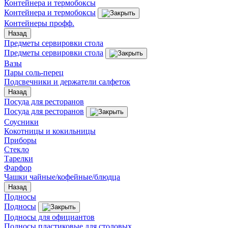
Контейнера и термобоксы
Контейнера и термобоксы
Контейнеры профф.
Назад
Предметы сервировки стола
Предметы сервировки стола
Вазы
Пары соль-перец
Подсвечники и держатели салфеток
Назад
Посуда для ресторанов
Посуда для ресторанов
Соусники
Кокотницы и кокильницы
Приборы
Стекло
Тарелки
Фарфор
Чашки чайные/кофейные/блюдца
Назад
Подносы
Подносы
Подносы для официантов
Подносы пластиковые для столовых