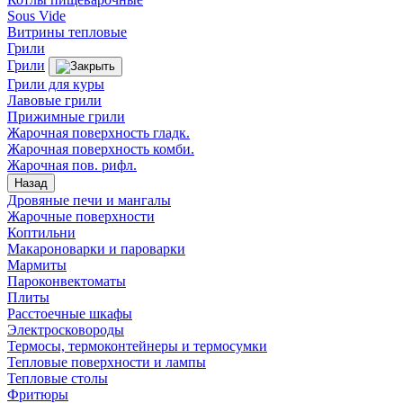
Sous Vide
Витрины тепловые
Грили
Грили
Грили для куры
Лавовые грили
Прижимные грили
Жарочная поверхность гладк.
Жарочная поверхность комби.
Жарочная пов. рифл.
Назад
Дровяные печи и мангалы
Жарочные поверхности
Коптильни
Макароноварки и пароварки
Мармиты
Пароконвектоматы
Плиты
Расстоечные шкафы
Электросковороды
Термосы, термоконтейнеры и термосумки
Тепловые поверхности и лампы
Тепловые столы
Фритюры