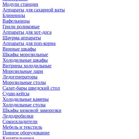
Модули станции
Аппараты для сахарной ваты
Блинницы
Вафельницы
Грили роликовые
Аппараты для хот-дога
Шаурма аппараты
Аппараты для поп-корна
Винные шкафы
Шкафы морозильные
Холодильные шкафы
Витрины холодильные
Морозильные лари
Ледогенераторы
Морозильные столы
Салат-бары шведский стол
Суши-кейсы
Холодильные камеры
Холодильные столы
Шкафы шоковой заморозки
Ледодробилки
Сокоохладители
Мебель и текстиль
Пивное оборудование
Кипятильники