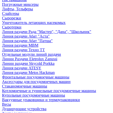
Погружные миксеры
Лифты, Тельферы
Слайсеры
Сырорезки
Уничтожитель летающих насекомых
Сыротерки
Линия раздачи Рада "Мастер", "Дана", "Школьник"
Линия раздачи Абат "Аста"
Линия раздачи Абат "Патша"
Линия раздачи МВМ
Линия раздачи Техно ТТ
Отдельные модули линий раздачи
Линии Раздачи Eletrolux Zanussi
Линии раздачи Skycold Porkka
Линия раздачи ATESY
Линия раздачи Metos Hackman
Фронтальные посудомоечные машины
Аксессуары для посудомоечных машин
Стаканомоечные машины
Котломоечные и туннельные посудомоечные машины
Купольные посудомоечные машины
Вакуумные упаковщики и термоупаковщики
Весы
Душирующие устройства