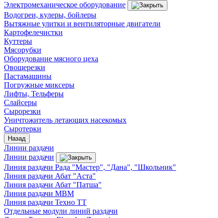
Электромеханическое оборудование
Водогреи, кулеры, бойлеры
Вытяжные улитки и вентиляторные двигатели
Картофелечистки
Куттеры
Мясорубки
Оборудование мясного цеха
Овощерезки
Пастамашины
Погружные миксеры
Лифты, Тельферы
Слайсеры
Сырорезки
Уничтожитель летающих насекомых
Сыротерки
Назад
Линии раздачи
Линии раздачи
Линия раздачи Рада "Мастер", "Дана", "Школьник"
Линия раздачи Абат "Аста"
Линия раздачи Абат "Патша"
Линия раздачи МВМ
Линия раздачи Техно ТТ
Отдельные модули линий раздачи