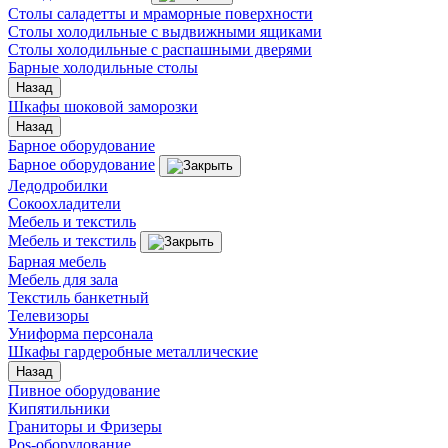
Столы саладетты и мраморные поверхности
Столы холодильные с выдвижными ящиками
Столы холодильные с распашными дверями
Барные холодильные столы
Назад
Шкафы шоковой заморозки
Назад
Барное оборудование
Барное оборудование
Ледодробилки
Сокоохладители
Мебель и текстиль
Мебель и текстиль
Барная мебель
Мебель для зала
Текстиль банкетный
Телевизоры
Униформа персонала
Шкафы гардеробные металлические
Назад
Пивное оборудование
Кипятильники
Граниторы и Фризеры
Pos-оборудование