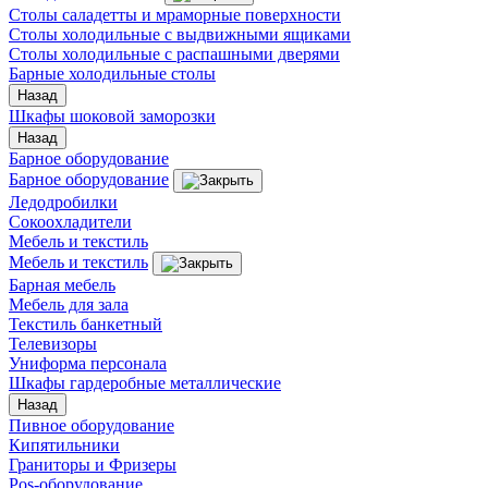
Столы саладетты и мраморные поверхности
Столы холодильные с выдвижными ящиками
Столы холодильные с распашными дверями
Барные холодильные столы
Назад
Шкафы шоковой заморозки
Назад
Барное оборудование
Барное оборудование
Ледодробилки
Сокоохладители
Мебель и текстиль
Мебель и текстиль
Барная мебель
Мебель для зала
Текстиль банкетный
Телевизоры
Униформа персонала
Шкафы гардеробные металлические
Назад
Пивное оборудование
Кипятильники
Граниторы и Фризеры
Pos-оборудование