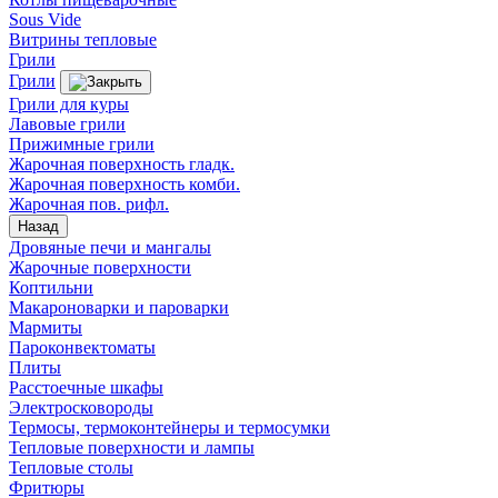
Sous Vide
Витрины тепловые
Грили
Грили
Грили для куры
Лавовые грили
Прижимные грили
Жарочная поверхность гладк.
Жарочная поверхность комби.
Жарочная пов. рифл.
Назад
Дровяные печи и мангалы
Жарочные поверхности
Коптильни
Макароноварки и пароварки
Мармиты
Пароконвектоматы
Плиты
Расстоечные шкафы
Электросковороды
Термосы, термоконтейнеры и термосумки
Тепловые поверхности и лампы
Тепловые столы
Фритюры