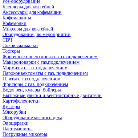
Pos-оборудование
Блендеры для коктейлей
Аксессуары для кофемашин
Кофемашины
Кофемолки
Миксеры для коктейлей
Оборудование для мероприятий
СВЧ
Соковыжималки
Тостеры
Жарочные поверхности с газ. подключением
Макароноварки с газ.подключением
Мармиты с газ. подключением
Пароконвектоматы с газ. подключением
Плиты с газ.подключением
Фритюры с газ. подключением
Водогреи, кулеры, бойлеры
Вытяжные улитки и вентиляторные двигатели
Картофелечистки
Куттеры
Мясорубки
Оборудование мясного цеха
Овощерезки
Пастамашины
Погружные миксеры