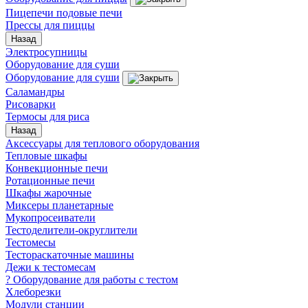
Пицепечи подовые печи
Прессы для пиццы
Назад
Электросупницы
Оборудование для суши
Оборудование для суши
Саламандры
Рисоварки
Термосы для риса
Назад
Аксессуары для теплового оборудования
Тепловые шкафы
Конвекционные печи
Ротационные печи
Шкафы жарочные
Миксеры планетарные
Мукопросеиватели
Тестоделители-округлители
Тестомесы
Тестораскаточные машины
Дежи к тестомесам
? Оборудование для работы с тестом
Хлеборезки
Модули станции