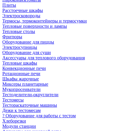
Плиты
Расстоечные шкафы
Электросковороды
Термосы, термоконтейнеры и термосумки
Тепловые поверхности и лампы
Тепловые столы
Фритюры
Оборудование для пиццы
Электросупницы
Оборудование для суши
Аксессуары для теплового оборудования
Тепловые шкафы
Конвекционные печи
Ротационные печи
Шкафы жарочные
Миксеры планетарные
Мукопросеиватели
Тестоделители-округлители
Тестомесы
Тестораскаточные машины
Дежи к тестомесам
? Оборудование для работы с тестом
Хлеборезки
Модули станции