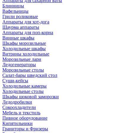
Аппараты для сахарной ваты
Блинницы
Вафельницы
Грили роликовые
Аппараты для хот-дога
Шаурма аппараты
Аппараты для поп-корна
Винные шкафы
Шкафы морозильные
Холодильные шкафы
Витрины холодильные
Морозильные лари
Ледогенераторы
Морозильные столы
Салат-бары шведский стол
Суши-кейсы
Холодильные камеры
Холодильные столы
Шкафы шоковой заморозки
Ледодробилки
Сокоохладители
Мебель и текстиль
Пивное оборудование
Кипятильники
Граниторы и Фризеры