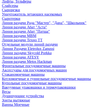
Лифты, Тельферы
Слайсеры
Сырорезки
Уничтожитель летающих насекомых
Сыротерки
Линия раздачи Рада "Мастер", "Дана", "Школьник"
Линия раздачи Абат "Аста"
Линия раздачи Абат "Патша"
Линия раздачи МВМ
Линия раздачи Техно ТТ
Отдельные модули линий раздачи
Линии Раздачи Eletrolux Zanussi
Линии раздачи Skycold Porkka
Линия раздачи ATESY
Линия раздачи Metos Hackman
Фронтальные посудомоечные машины
Аксессуары для посудомоечных машин
Стаканомоечные машины
Котломоечные и туннельные посудомоечные машины
Купольные посудомоечные машины
Вакуумные упаковщики и термоупаковщики
Весы
Душирующие устройства
Зонты вытяжные
Ванны Моечные