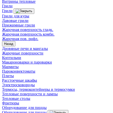
Витрины тепловые
Грили
Грили
Грили для куры
Лавовые грили
Прижимные грили
Жарочная поверхность гладк.
Жарочная поверхность комби.
Жарочная пов. рифл.
Назад
Дровяные печи и мангалы
Жарочные поверхности
Коптильни
Макароноварки и пароварки
Мармиты
Пароконвектоматы
Плиты
Расстоечные шкафы
Электросковороды
Термосы, термоконтейнеры и термосумки
Тепловые поверхности и лампы
Тепловые столы
Фритюры
Оборудование для пиццы
Оборудование для пиццы