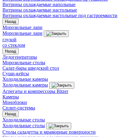
Витрины охлаждаемые напольные
Витрины охлаждаемые настольные
Витрины охлаждаемые настольные под гастроемкости
Назад
Морозильные лари
Морозильные лари
глухой
со стеклом
Назад
Ледогенераторы
Морозильные столы
Салат-бары шведский стол
Суши-кейсы
Холодильные камеры
Холодильные камеры
Агрегаты и компрессоры Bitzer
Камеры
Моноблоки
Сплит-системы
Назад
Холодильные столы
Холодильные столы
Столы саладетты и мраморные поверхности