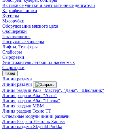
Водогреи, кулеры, бойлеры
Вытяжные улитки и вентиляторные двигатели
Картофелечистки
Куттеры
Мясорубки
Оборудование мясного цеха
Овощерезки
Пастамашины
Погружные миксеры
Лифты, Тельферы
Слайсеры
Сырорезки
Уничтожитель летающих насекомых
Сыротерки
Назад
Линии раздачи
Линии раздачи
Линия раздачи Рада "Мастер", "Дана", "Школьник"
Линия раздачи Абат "Аста"
Линия раздачи Абат "Патша"
Линия раздачи МВМ
Линия раздачи Техно ТТ
Отдельные модули линий раздачи
Линии Раздачи Eletrolux Zanussi
Линии раздачи Skycold Porkka