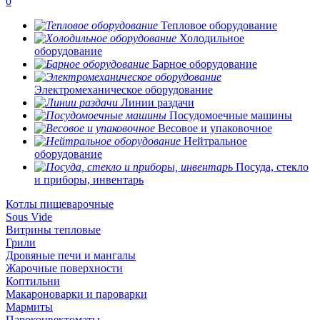
0
Тепловое оборудование
Холодильное
оборудование
Барное оборудование
Электромеханическое оборудование
Линии раздачи
Посудомоечные машины
Весовое и упаковочное
Нейтральное
оборудование
Посуда, стекло
и приборы, инвентарь
Котлы пищеварочные
Sous Vide
Витрины тепловые
Грили
Дровяные печи и мангалы
Жарочные поверхности
Коптильни
Макароноварки и пароварки
Мармиты
Пароконвектоматы