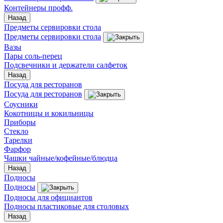
Контейнеры профф.
Назад
Предметы сервировки стола
Предметы сервировки стола
Вазы
Пары соль-перец
Подсвечники и держатели салфеток
Назад
Посуда для ресторанов
Посуда для ресторанов
Соусники
Кокотницы и кокильницы
Приборы
Стекло
Тарелки
Фарфор
Чашки чайные/кофейные/блюдца
Назад
Подносы
Подносы
Подносы для официантов
Подносы пластиковые для столовых
Назад