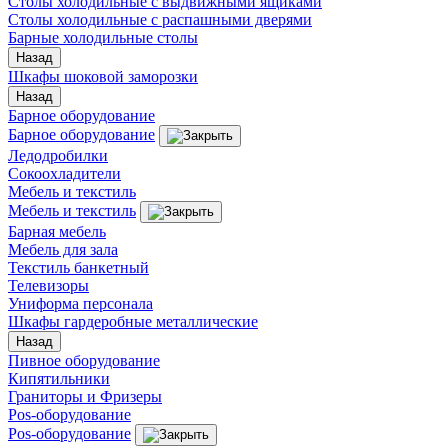
Столы холодильные с выдвижными ящиками
Столы холодильные с распашными дверями
Барные холодильные столы
Назад
Шкафы шоковой заморозки
Назад
Барное оборудование
Барное оборудование
Ледодробилки
Сокоохладители
Мебель и текстиль
Мебель и текстиль
Барная мебель
Мебель для зала
Текстиль банкетный
Телевизоры
Униформа персонала
Шкафы гардеробные металлические
Назад
Пивное оборудование
Кипятильники
Граниторы и Фризеры
Pos-оборудование
Pos-оборудование