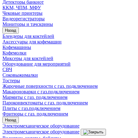
Детекторы банкнот
ККМ, ЧПМ, МФУ
Чековые принтеры
Видеорегистраторы
Мониторы и тачскрины
Назад
Блендеры для коктейлей
Аксессуары для кофемашин
Кофемашины
Кофемолки
Миксеры для коктейлей
Оборудование для мероприятий
СВЧ
Соковыжималки
Тостеры
Жарочные поверхности с газ. подключением
Макароноварки с газ.подключением
Мармиты с газ. подключением
Пароконвектоматы с газ. подключением
Плиты с газ.подключением
Фритюры с газ. подключением
Назад
Электромеханическое оборудование
Электромеханическое оборудование