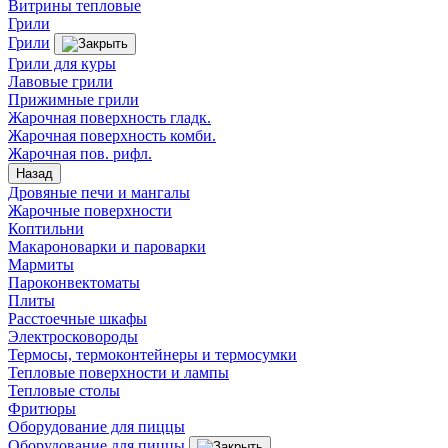
Витрины тепловые
Грили
Грили
Грили для куры
Лавовые грили
Прижимные грили
Жарочная поверхность гладк.
Жарочная поверхность комби.
Жарочная пов. рифл.
Назад
Дровяные печи и мангалы
Жарочные поверхности
Коптильни
Макароноварки и пароварки
Мармиты
Пароконвектоматы
Плиты
Расстоечные шкафы
Электросковороды
Термосы, термоконтейнеры и термосумки
Тепловые поверхности и лампы
Тепловые столы
Фритюры
Оборудование для пиццы
Оборудование для пиццы