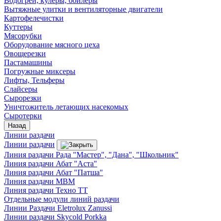
Водогреи, кулеры, бойлеры
Вытяжные улитки и вентиляторные двигатели
Картофелечистки
Куттеры
Мясорубки
Оборудование мясного цеха
Овощерезки
Пастамашины
Погружные миксеры
Лифты, Тельферы
Слайсеры
Сырорезки
Уничтожитель летающих насекомых
Сыротерки
Назад
Линии раздачи
Линии раздачи
Линия раздачи Рада "Мастер", "Дана", "Школьник"
Линия раздачи Абат "Аста"
Линия раздачи Абат "Патша"
Линия раздачи МВМ
Линия раздачи Техно ТТ
Отдельные модули линий раздачи
Линии Раздачи Eletrolux Zanussi
Линии раздачи Skycold Porkka