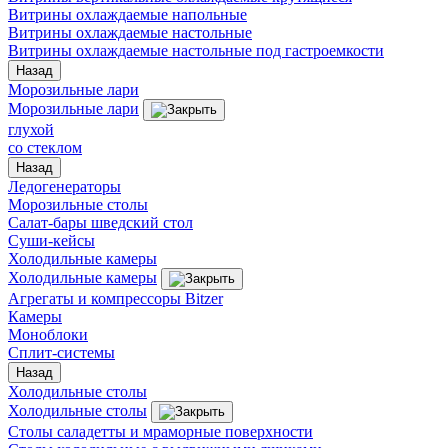
Витрины охлаждаемые напольные
Витрины охлаждаемые настольные
Витрины охлаждаемые настольные под гастроемкости
Назад
Морозильные лари
Морозильные лари
глухой
со стеклом
Назад
Ледогенераторы
Морозильные столы
Салат-бары шведский стол
Суши-кейсы
Холодильные камеры
Холодильные камеры
Агрегаты и компрессоры Bitzer
Камеры
Моноблоки
Сплит-системы
Назад
Холодильные столы
Холодильные столы
Столы саладетты и мраморные поверхности