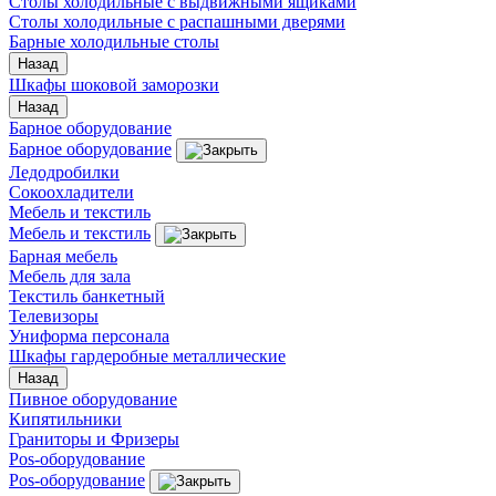
Столы холодильные с выдвижными ящиками
Столы холодильные с распашными дверями
Барные холодильные столы
Назад
Шкафы шоковой заморозки
Назад
Барное оборудование
Барное оборудование
Ледодробилки
Сокоохладители
Мебель и текстиль
Мебель и текстиль
Барная мебель
Мебель для зала
Текстиль банкетный
Телевизоры
Униформа персонала
Шкафы гардеробные металлические
Назад
Пивное оборудование
Кипятильники
Граниторы и Фризеры
Pos-оборудование
Pos-оборудование