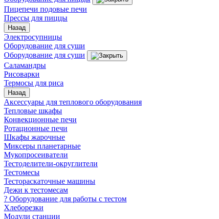
Пицепечи подовые печи
Прессы для пиццы
Назад
Электросупницы
Оборудование для суши
Оборудование для суши
Саламандры
Рисоварки
Термосы для риса
Назад
Аксессуары для теплового оборудования
Тепловые шкафы
Конвекционные печи
Ротационные печи
Шкафы жарочные
Миксеры планетарные
Мукопросеиватели
Тестоделители-округлители
Тестомесы
Тестораскаточные машины
Дежи к тестомесам
? Оборудование для работы с тестом
Хлеборезки
Модули станции